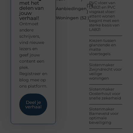
met het
PVC vloer van
(78
LAB21 en PVC
delen van
Aanbiedingen
)
visgraat vloer:
jouw
attent wonen
verhaal!
Woningen
(52 )
begint met een
Ontmoet
sterke basis van
LAB21
andere
schrijvers,
Kiezen tussen
vind nieuwe
glanzende en
lezers en
matte
vloertegels
geef jouw
content een
Slotenmaker
plek.
Zwijndrecht voor
Registreer en
veilige
woningen
blog mee op
ons platform.
Slotenmaker
Oosterhout voor
snelle zekerheid
Deel je
verhaal
Slotenmaker
Barneveld voor
optimale
beveiliging