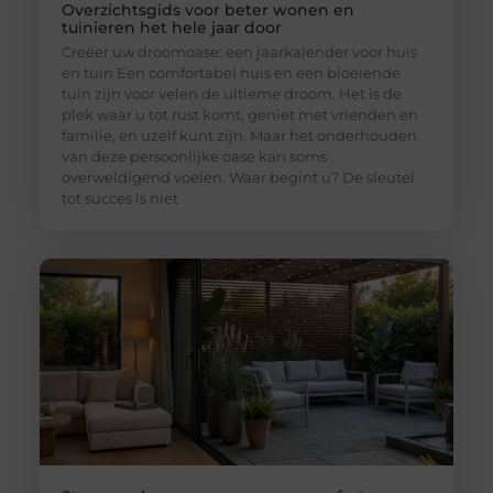
Overzichtsgids voor beter wonen en
tuinieren het hele jaar door
Creëer uw droomoase: een jaarkalender voor huis
en tuin Een comfortabel huis en een bloeiende
tuin zijn voor velen de ultieme droom. Het is de
plek waar u tot rust komt, geniet met vrienden en
familie, en uzelf kunt zijn. Maar het onderhouden
van deze persoonlijke oase kan soms
overweldigend voelen. Waar begint u? De sleutel
tot succes is niet