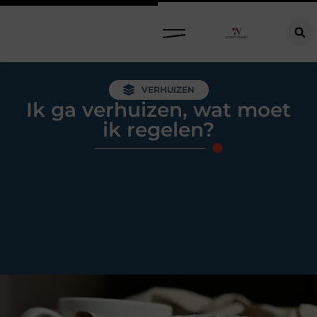
Raamdecoratie kiezen: welke oplossing past bij jouw ramen, ruimte en woonwensen?
VERHUIZEN
Ik ga verhuizen, wat moet
ik regelen?