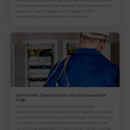
Zodra er een storing optreedt of een installatie niet
meer aan de huidige eisen voldoet, is het
verstandig om een ervaren elektricien
Elektricien Doetinchem voor betrouwbare
hulp
Een professionele elektricien voor veilige
elektrische installaties Elektriciteit speelt een grote
rol in het dagelijks leven. In woningen en bedrijven
zijn elektrische installaties verantwoordelijk voor
verlichting, apparaten, machines en verschillende