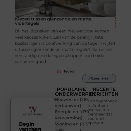
Kiezen tussen glanzende en matte
vloertegels
Bij het uitzoeken van een nieuwe vloer komen
veel keuzes kijken. Een van de belangrijkste
beslissingen is de afwerking van de tegel. Twijfelt
u tussen glanzende en matte tegels? Dan is het
verstandig om de eigenschappen van beide
varianten goed ...
Tegels
Lees meer
POPULAIRE
RECENTE
ONDERWERPEN
BERICHTEN
Bouwen en
(210
Een hypotheek
verbouwen
)
in Arnhem
oversluiten
Energie en
(170
wanneer dat
verwarming
)
voordeel
oplevert
Begin
Woning en
(103
vandaag
Tuin
)