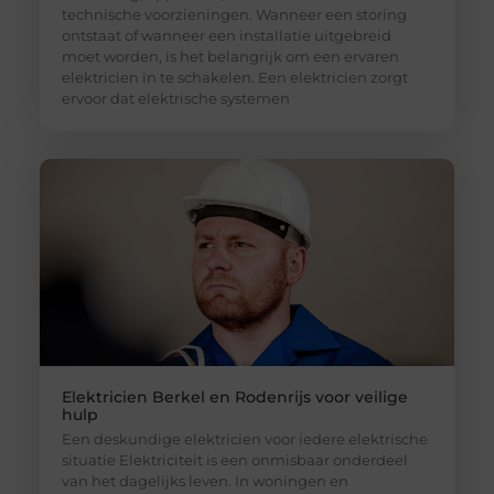
technische voorzieningen. Wanneer een storing
ontstaat of wanneer een installatie uitgebreid
moet worden, is het belangrijk om een ervaren
elektricien in te schakelen. Een elektricien zorgt
ervoor dat elektrische systemen
Elektricien Berkel en Rodenrijs voor veilige
hulp
Een deskundige elektricien voor iedere elektrische
situatie Elektriciteit is een onmisbaar onderdeel
van het dagelijks leven. In woningen en