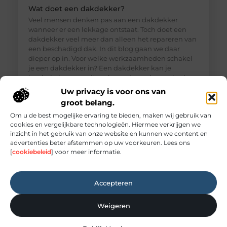
Wat doet een dakdekker?
Veel mensen denken pas aan een dakdekker
wanneer er een lekkage ontstaat. Toch doet een
dakdekker veel meer dan alleen het repareren van
een beschadigd dak. In dit blog gaan we daar
dieper op in. Voor welke werkzaamheden schakel
je een dakdekker in? Een dakdekker kan je
inschakelen voor uiteenlopende werkzaamheden,
zoals: · Het opsporen en repareren
Uw privacy is voor ons van
groot belang.
Om u de best mogelijke ervaring te bieden, maken wij gebruik van
cookies en vergelijkbare technologieën. Hiermee verkrijgen we
inzicht in het gebruik van onze website en kunnen we content en
advertenties beter afstemmen op uw voorkeuren. Lees ons
[
cookiebeleid
] voor meer informatie.
Accepteren
Weigeren
Elektricien Amersfoort voor storingen en