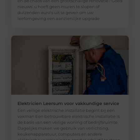
en de chaos van een grootschalige renovatie? Goed
nieuws: u hoeft geen muren te slopen of
duizenden euro’s uit te geven om uw
leefomgeving een aanzienlijke upgrade
Elektricien Leersum voor vakkundige service
Een veilige elektrische installatie begint bij een
vakman Een betrouwbare elektrische installatie is
de basis van een veilige woning of bedrijfsruimte.
Dagelijks maken we gebruik van verlichting,
keukenapparatuur, computers en andere
elektrische voorzieningen zonder erbij stil te staan.