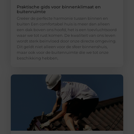
Praktische gids voor binnenklimaat en
buitenruimte
Creëer de perfecte harmonie tussen binnen en
buiten Een comfortabel huis is meer dan alleen
een dak boven ons hoofd; het is een toevluchtsoord
waar we tot rust komen. De kwaliteit van ons leven
wordt sterk beïnvloed door onze directe omgeving.
Dit geldt niet alleen voor de sfeer binnenshuis,
maar ook voor de buitenruimte die we tot onze
beschikking hebben,