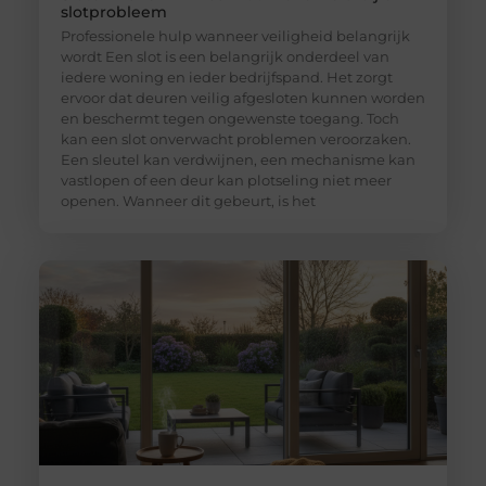
slotprobleem
Professionele hulp wanneer veiligheid belangrijk
wordt Een slot is een belangrijk onderdeel van
iedere woning en ieder bedrijfspand. Het zorgt
ervoor dat deuren veilig afgesloten kunnen worden
en beschermt tegen ongewenste toegang. Toch
kan een slot onverwacht problemen veroorzaken.
Een sleutel kan verdwijnen, een mechanisme kan
vastlopen of een deur kan plotseling niet meer
openen. Wanneer dit gebeurt, is het