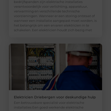
bedrijfspanden zijn elektrische installaties
verantwoordelijk voor verlichting, apparatuur,
verwarming en verschillende technische
voorzieningen. Wanneer er een storing ontstaat of
wanneer een installatie aangepast moet worden, is
het belangrijk om een ervaren elektricien in te
schakelen. Een elektricien houdt zich bezig met
Elektricien Driebergen voor deskundige hulp
Een betrouwbare specialist voor elektrische
installaties Een goed werkende elektrische