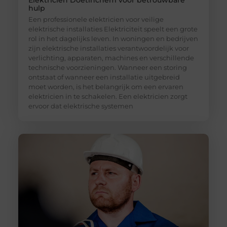
hulp
Een professionele elektricien voor veilige
elektrische installaties Elektriciteit speelt een grote
rol in het dagelijks leven. In woningen en bedrijven
zijn elektrische installaties verantwoordelijk voor
verlichting, apparaten, machines en verschillende
technische voorzieningen. Wanneer een storing
ontstaat of wanneer een installatie uitgebreid
moet worden, is het belangrijk om een ervaren
elektricien in te schakelen. Een elektricien zorgt
ervoor dat elektrische systemen