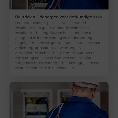
Elektricien Driebergen voor deskundige hulp
Een betrouwbare specialist voor elektrische
installaties Een goed werkende elektrische
installatie is belangrijk voor het comfort en de
veiligheid in iedere woning en onderneming.
Dagelijks maken we gebruik van elektriciteit voor
verlichting, apparaten, verwarming en
verschillende technische systemen. Wanneer er
een storing ontstaat of wanneer een installatie
aangepast moet worden, is het belangrijk om een
ervaren elektricien in te schakelen.