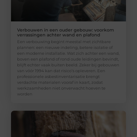
Verbouwen in een ouder gebouw: voorkom
verrassingen achter wand en plafond
Een verbouwing begint meestal met zichtbare
plannen: een nieuwe indeling, betere isolatie of
een moderne installatie. Wat zich achter een wand,
boven een plafond of rond oude leidingen bevindt,
blijft echter vaak buiten beeld. Zeker bij gebouwen
van vóór 1994 kan dat risico’s opleveren. Een
professionele asbestinventarisatie brengt
verdachte materialen vooraf in kaart, zodat
werkzaamheden niet onverwacht hoeven te
worden