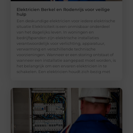
Elektricien Berkel en Rodenrijs voor veilige
hulp
Een deskundige elektricien voor iedere elektrische
situatie Elektriciteit is een onmisbaar onderdeel
van het dagelijks leven. In woningen en
bedrijfspanden zijn elektrische installaties
verantwoordelijk voor verlichting, apparatuur,
verwarming en verschillende technische
voorzieningen. Wanneer er een storing ontstaat of
wanneer een installatie aangepast moet worden, is
het belangrijk om een ervaren elektricien in te
schakelen. Een elektricien houdt zich bezig met