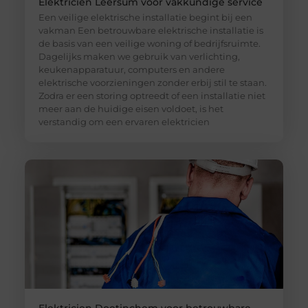
Elektricien Leersum voor vakkundige service
Een veilige elektrische installatie begint bij een
vakman Een betrouwbare elektrische installatie is
de basis van een veilige woning of bedrijfsruimte.
Dagelijks maken we gebruik van verlichting,
keukenapparatuur, computers en andere
elektrische voorzieningen zonder erbij stil te staan.
Zodra er een storing optreedt of een installatie niet
meer aan de huidige eisen voldoet, is het
verstandig om een ervaren elektricien
Elektricien Doetinchem voor betrouwbare