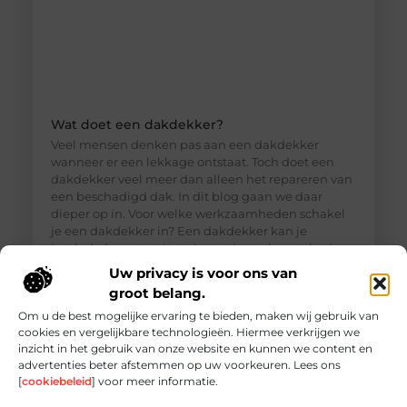
Wat doet een dakdekker?
Veel mensen denken pas aan een dakdekker
wanneer er een lekkage ontstaat. Toch doet een
dakdekker veel meer dan alleen het repareren van
een beschadigd dak. In dit blog gaan we daar
dieper op in. Voor welke werkzaamheden schakel
je een dakdekker in? Een dakdekker kan je
inschakelen voor uiteenlopende werkzaamheden,
zoals: · Het opsporen en repareren
Uw privacy is voor ons van
groot belang.
Om u de best mogelijke ervaring te bieden, maken wij gebruik van
cookies en vergelijkbare technologieën. Hiermee verkrijgen we
inzicht in het gebruik van onze website en kunnen we content en
advertenties beter afstemmen op uw voorkeuren. Lees ons
[
cookiebeleid
] voor meer informatie.