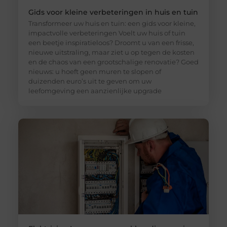
Gids voor kleine verbeteringen in huis en tuin
Transformeer uw huis en tuin: een gids voor kleine,
impactvolle verbeteringen Voelt uw huis of tuin
een beetje inspiratieloos? Droomt u van een frisse,
nieuwe uitstraling, maar ziet u op tegen de kosten
en de chaos van een grootschalige renovatie? Goed
nieuws: u hoeft geen muren te slopen of
duizenden euro’s uit te geven om uw
leefomgeving een aanzienlijke upgrade