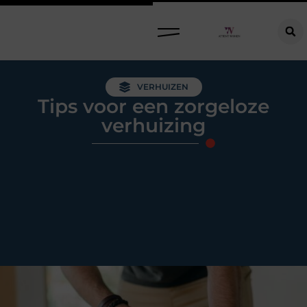
Raamdecoratie kiezen: welke oplossing past bij jouw ramen, ruimte en woonwensen?
VERHUIZEN
Tips voor een zorgeloze
verhuizing