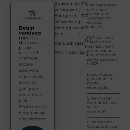
Bouwen en
(210
Een hypotheek
verbouwen
)
in Arnhem
oversluiten
Energie en
(170
wanneer dat
verwarming
)
voordeel
oplevert
Begin
Woning en
(103
vandaag
Tuin
)
met het
PVC vloer van
(78
LAB21 en PVC
delen van
Aanbiedingen
)
visgraat vloer:
jouw
attent wonen
verhaal!
Woningen
(52 )
begint met een
Ontmoet
sterke basis van
LAB21
andere
schrijvers,
Kiezen tussen
vind nieuwe
glanzende en
lezers en
matte
vloertegels
geef jouw
content een
Slotenmaker
plek.
Zwijndrecht voor
Registreer en
veilige
woningen
blog mee op
ons platform.
Slotenmaker
Oosterhout voor