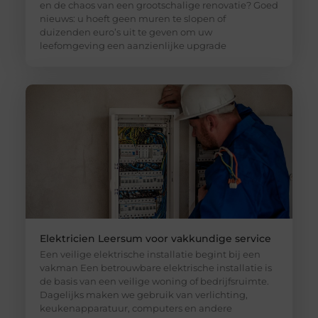
en de chaos van een grootschalige renovatie? Goed
nieuws: u hoeft geen muren te slopen of
duizenden euro’s uit te geven om uw
leefomgeving een aanzienlijke upgrade
Elektricien Leersum voor vakkundige service
Een veilige elektrische installatie begint bij een
vakman Een betrouwbare elektrische installatie is
de basis van een veilige woning of bedrijfsruimte.
Dagelijks maken we gebruik van verlichting,
keukenapparatuur, computers en andere