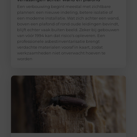
Een verbouwing begint meestal met zichtbare
plannen: een nieuwe indeling, betere isolatie of
een moderne installatie. Wat zich achter een wand,
boven een plafond of rond oude leidingen bevindt,
blijft echter vaak buiten beeld. Zeker bij gebouwen
van vóór 1994 kan dat risico’s opleveren. Een
professionele asbestinventarisatie brengt
verdachte materialen vooraf in kaart, zodat
werkzaamheden niet onverwacht hoeven te
worden