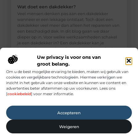
Wat doet een dakdekker?
Veel mensen denken pas aan een dakdekker
wanneer er een lekkage ontstaat. Toch doet een
dakdekker veel meer dan alleen het repareren van
een beschadigd dak. In dit blog gaan we daar
dieper op in. Voor welke werkzaamheden schakel
je een dakdekker in? Een dakdekker kan je
inschakelen voor uiteenlopende werkzaamheden,
zoals: · Het opsporen en repareren
Uw privacy is voor ons van
groot belang.
Om u de best mogelijke ervaring te bieden, maken wij gebruik van
cookies en vergelijkbare technologieën. Hiermee verkrijgen we
inzicht in het gebruik van onze website en kunnen we content en
advertenties beter afstemmen op uw voorkeuren. Lees ons
[
cookiebeleid
] voor meer informatie.
Accepteren
Weigeren