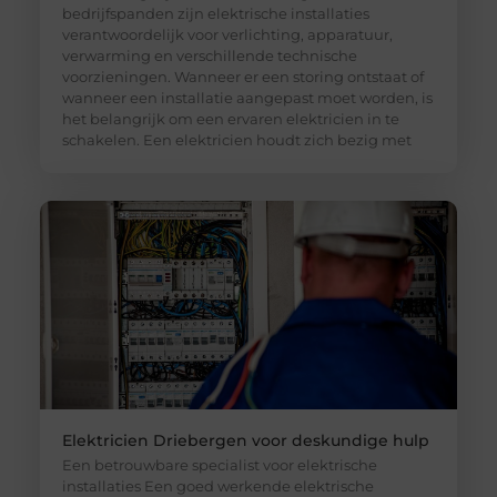
bedrijfspanden zijn elektrische installaties
verantwoordelijk voor verlichting, apparatuur,
verwarming en verschillende technische
voorzieningen. Wanneer er een storing ontstaat of
wanneer een installatie aangepast moet worden, is
het belangrijk om een ervaren elektricien in te
schakelen. Een elektricien houdt zich bezig met
Elektricien Driebergen voor deskundige hulp
Een betrouwbare specialist voor elektrische
installaties Een goed werkende elektrische