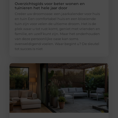
Overzichtsgids voor beter wonen en
tuinieren het hele jaar door
Creëer uw droomoase: een jaarkalender voor huis
en tuin Een comfortabel huis en een bloeiende
tuin zijn voor velen de ultieme droom. Het is de
plek waar u tot rust komt, geniet met vrienden en
familie, en uzelf kunt zijn. Maar het onderhouden
van deze persoonlijke oase kan soms
overweldigend voelen. Waar begint u? De sleutel
tot succes is niet