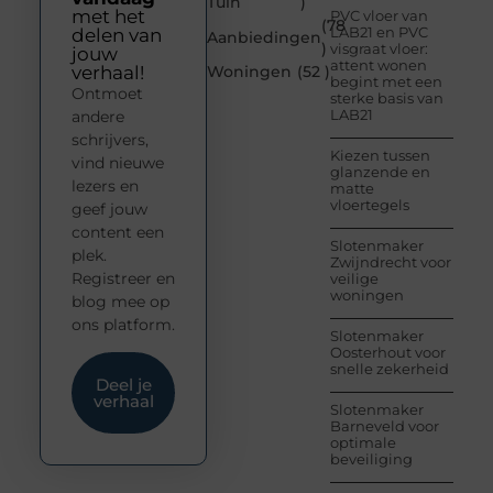
Tuin
)
met het
PVC vloer van
(78
LAB21 en PVC
delen van
Aanbiedingen
)
visgraat vloer:
jouw
attent wonen
verhaal!
Woningen
(52 )
begint met een
Ontmoet
sterke basis van
LAB21
andere
schrijvers,
Kiezen tussen
vind nieuwe
glanzende en
lezers en
matte
vloertegels
geef jouw
content een
Slotenmaker
plek.
Zwijndrecht voor
Registreer en
veilige
woningen
blog mee op
ons platform.
Slotenmaker
Oosterhout voor
snelle zekerheid
Deel je
verhaal
Slotenmaker
Barneveld voor
optimale
beveiliging