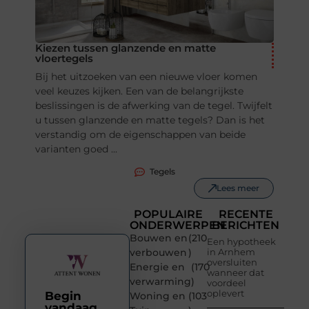
Kiezen tussen glanzende en matte
vloertegels
Bij het uitzoeken van een nieuwe vloer komen
veel keuzes kijken. Een van de belangrijkste
beslissingen is de afwerking van de tegel. Twijfelt
u tussen glanzende en matte tegels? Dan is het
verstandig om de eigenschappen van beide
varianten goed ...
Tegels
Lees meer
POPULAIRE
RECENTE
ONDERWERPEN
BERICHTEN
Bouwen en
(210
Een hypotheek
verbouwen
)
in Arnhem
oversluiten
Energie en
(170
wanneer dat
verwarming
)
voordeel
oplevert
Begin
Woning en
(103
vandaag