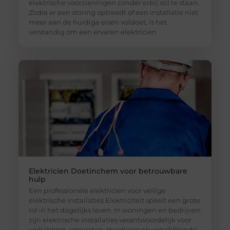
elektrische voorzieningen zonder erbij stil te staan.
Zodra er een storing optreedt of een installatie niet
meer aan de huidige eisen voldoet, is het
verstandig om een ervaren elektricien
Elektricien Doetinchem voor betrouwbare
hulp
Een professionele elektricien voor veilige
elektrische installaties Elektriciteit speelt een grote
rol in het dagelijks leven. In woningen en bedrijven
zijn elektrische installaties verantwoordelijk voor
verlichting, apparaten, machines en verschillende