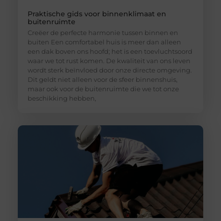
Praktische gids voor binnenklimaat en
buitenruimte
Creëer de perfecte harmonie tussen binnen en
buiten Een comfortabel huis is meer dan alleen
een dak boven ons hoofd; het is een toevluchtsoord
waar we tot rust komen. De kwaliteit van ons leven
wordt sterk beïnvloed door onze directe omgeving.
Dit geldt niet alleen voor de sfeer binnenshuis,
maar ook voor de buitenruimte die we tot onze
beschikking hebben,