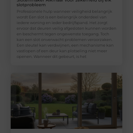
Slotenmaker Alkmaar voor zekerheid bij elk
slotprobleem
Professionele hulp wanneer veiligheid belangrijk
wordt Een slot is een belangrijk onderdeel van
iedere woning en ieder bedrijfspand. Het zorgt
ervoor dat deuren veilig afgesloten kunnen worden
en beschermt tegen ongewenste toegang. Toch
kan een slot onverwacht problemen veroorzaken.
Een sleutel kan verdwijnen, een mechanisme kan
vastlopen of een deur kan plotseling niet meer
openen. Wanneer dit gebeurt, is het