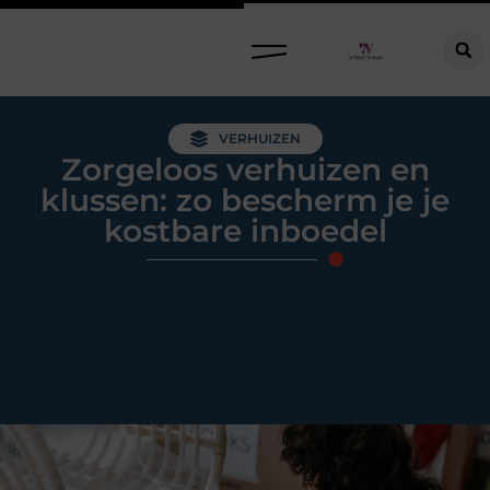
Raamdecoratie kiezen: welke oplossing past bij jouw ramen, ruimte en woonwensen?
VERHUIZEN
Zorgeloos verhuizen en
klussen: zo bescherm je je
kostbare inboedel