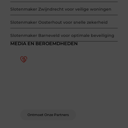
Slotenmaker Zwijndrecht voor veilige woningen
Slotenmaker Oosterhout voor snelle zekerheid
Slotenmaker Barneveld voor optimale beveiliging
MEDIA EN BEROEMDHEDEN
Word deel van een actieve
blogcommunity
Bij ons krijg je meer dan alleen een plek om te
schrijven. Ontmoet andere schrijvers, ontvang
feedback, en laat je inspireren door de
verhalen van anderen.
Ontmoet Onze Partners