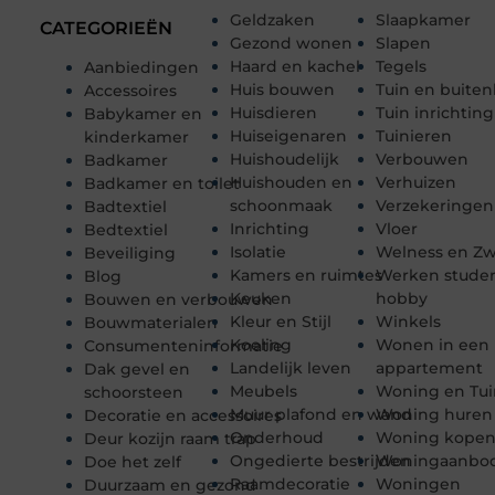
Geldzaken
Slaapkamer
CATEGORIEËN
Gezond wonen
Slapen
Haard en kachel
Tegels
Aanbiedingen
Huis bouwen
Tuin en buiten
Accessoires
Huisdieren
Tuin inrichting
Babykamer en
Huiseigenaren
Tuinieren
kinderkamer
Huishoudelijk
Verbouwen
Badkamer
Huishouden en
Verhuizen
Badkamer en toilet
schoonmaak
Verzekeringen
Badtextiel
Inrichting
Vloer
Bedtextiel
Isolatie
Welness en 
Beveiliging
Kamers en ruimtes
Werken stude
Blog
Keuken
hobby
Bouwen en verbouwen
Kleur en Stijl
Winkels
Bouwmaterialen
Koeling
Wonen in een
Consumenteninformatie
Landelijk leven
appartement
Dak gevel en
Meubels
Woning en Tui
schoorsteen
Muur plafond en wand
Woning huren
Decoratie en accessoires
Onderhoud
Woning kope
Deur kozijn raam trap
Ongedierte bestrijden
Woningaanbo
Doe het zelf
Raamdecoratie
Woningen
Duurzaam en gezond