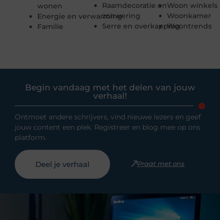
Raamdecoratie en
Woon winkels
wonen
zonwering
Woonkamer
Energie en verwarming
Serre en overkapping
Woontrends
Familie
Begin vandaag met het delen van jouw
verhaal!
Ontmoet andere schrijvers, vind nieuwe lezers en geef
jouw content een plek. Registreer en blog mee op ons
platform.
Deel je verhaal
Praat met ons