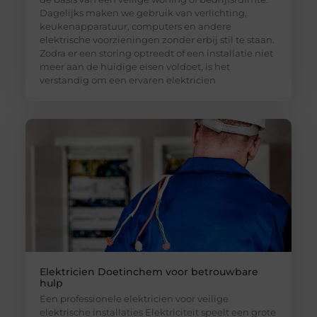
Dagelijks maken we gebruik van verlichting,
keukenapparatuur, computers en andere
elektrische voorzieningen zonder erbij stil te staan.
Zodra er een storing optreedt of een installatie niet
meer aan de huidige eisen voldoet, is het
verstandig om een ervaren elektricien
Elektricien Doetinchem voor betrouwbare
hulp
Een professionele elektricien voor veilige
elektrische installaties Elektriciteit speelt een grote