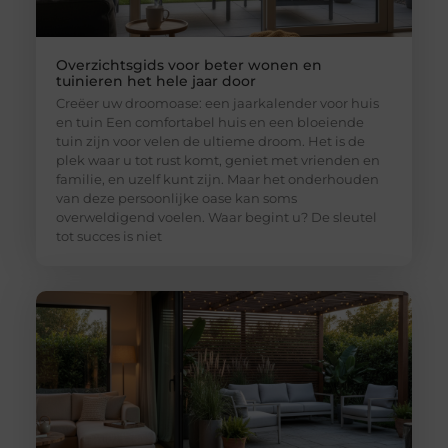
Overzichtsgids voor beter wonen en
tuinieren het hele jaar door
Creëer uw droomoase: een jaarkalender voor huis
en tuin Een comfortabel huis en een bloeiende
tuin zijn voor velen de ultieme droom. Het is de
plek waar u tot rust komt, geniet met vrienden en
familie, en uzelf kunt zijn. Maar het onderhouden
van deze persoonlijke oase kan soms
overweldigend voelen. Waar begint u? De sleutel
tot succes is niet