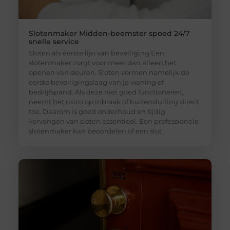
Slotenmaker Midden-beemster spoed 24/7
snelle service
Sloten als eerste lijn van beveiliging Een
slotenmaker zorgt voor meer dan alleen het
openen van deuren. Sloten vormen namelijk de
eerste beveiligingslaag van je woning of
bedrijfspand. Als deze niet goed functioneren,
neemt het risico op inbraak of buitensluiting direct
toe. Daarom is goed onderhoud en tijdig
vervangen van sloten essentieel. Een professionele
slotenmaker kan beoordelen of een slot