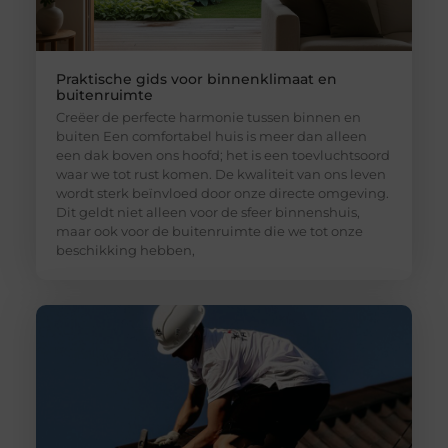
Praktische gids voor binnenklimaat en
buitenruimte
Creëer de perfecte harmonie tussen binnen en
buiten Een comfortabel huis is meer dan alleen
een dak boven ons hoofd; het is een toevluchtsoord
waar we tot rust komen. De kwaliteit van ons leven
wordt sterk beïnvloed door onze directe omgeving.
Dit geldt niet alleen voor de sfeer binnenshuis,
maar ook voor de buitenruimte die we tot onze
beschikking hebben,