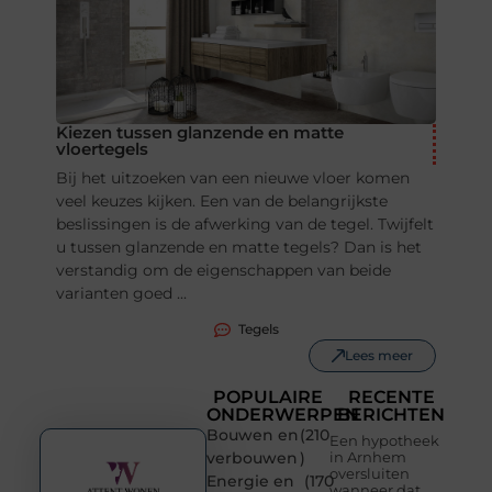
Kiezen tussen glanzende en matte
vloertegels
Bij het uitzoeken van een nieuwe vloer komen
veel keuzes kijken. Een van de belangrijkste
beslissingen is de afwerking van de tegel. Twijfelt
u tussen glanzende en matte tegels? Dan is het
verstandig om de eigenschappen van beide
varianten goed ...
Tegels
Lees meer
POPULAIRE
RECENTE
ONDERWERPEN
BERICHTEN
Bouwen en
(210
Een hypotheek
verbouwen
)
in Arnhem
oversluiten
Energie en
(170
wanneer dat