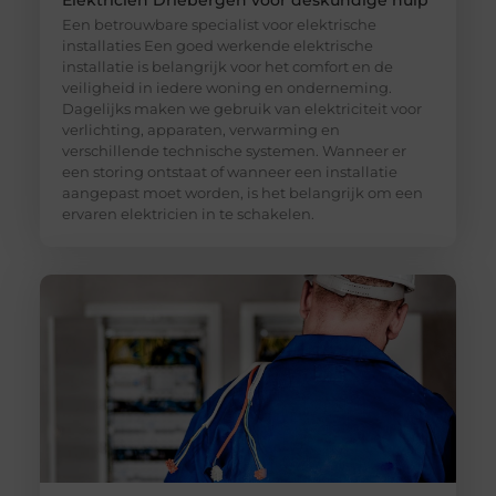
Elektricien Driebergen voor deskundige hulp
Een betrouwbare specialist voor elektrische
installaties Een goed werkende elektrische
installatie is belangrijk voor het comfort en de
veiligheid in iedere woning en onderneming.
Dagelijks maken we gebruik van elektriciteit voor
verlichting, apparaten, verwarming en
verschillende technische systemen. Wanneer er
een storing ontstaat of wanneer een installatie
aangepast moet worden, is het belangrijk om een
ervaren elektricien in te schakelen.