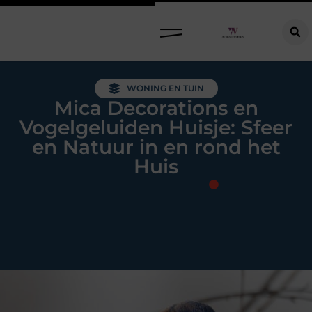
Raamdecoratie kiezen: welke oplossing past bij jouw ramen, ruimte en woonwensen?
WONING EN TUIN
Mica Decorations en
Vogelgeluiden Huisje: Sfeer
en Natuur in en rond het
Huis