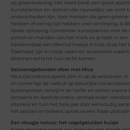
op groenbeleving. Het merk biedt een groot assor
kunstplanten en -bomen die nauwelijks van echt t
onderscheiden zijn. Voor mensen die geen groene 
hebben of weinig tijd hebben voor verzorging, is di
ideale oplossing. Combineer kunstplanten met de st
potten en manden van het merk en je hebt in een
handomdraai een sfeervol hoekje in huis of op het t
Daarnaast zijn er volop vazen en accessoires waar
bloemen extra tot hun recht komen.
Seizoensgebonden sfeer met Mica
Mica Decorations speelt slim in op de seizoenen. In
en zomer ligt de nadruk op kleurrijke tuinaccessoir
buitenpotten, terwijl in de herfst en winter warme 
lantaarns en kerstdecoratie centraal staan. Hierdoor
interieur en tuin het hele jaar door eenvoudig aan
het seizoen en telkens opnieuw een frisse uitstrali
Een vleugje natuur: het vogelgeluiden huisje
Naast decoratie speelt ook beleving een steeds grot