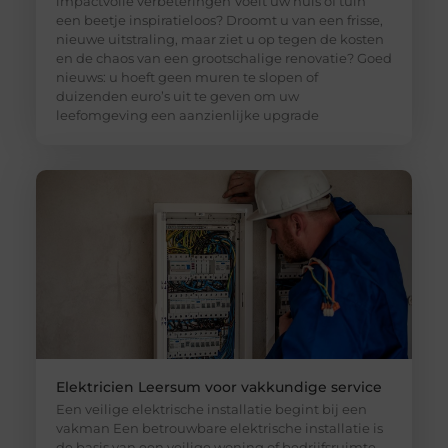
impactvolle verbeteringen Voelt uw huis of tuin
een beetje inspiratieloos? Droomt u van een frisse,
nieuwe uitstraling, maar ziet u op tegen de kosten
en de chaos van een grootschalige renovatie? Goed
nieuws: u hoeft geen muren te slopen of
duizenden euro’s uit te geven om uw
leefomgeving een aanzienlijke upgrade
Elektricien Leersum voor vakkundige service
Een veilige elektrische installatie begint bij een
vakman Een betrouwbare elektrische installatie is
de basis van een veilige woning of bedrijfsruimte.