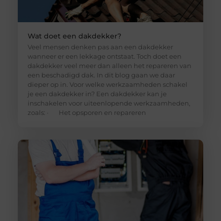
Wat doet een dakdekker?
Veel mensen denken pas aan een dakdekker
wanneer er een lekkage ontstaat. Toch doet een
dakdekker veel meer dan alleen het repareren van
een beschadigd dak. In dit blog gaan we daar
dieper op in. Voor welke werkzaamheden schakel
je een dakdekker in? Een dakdekker kan je
inschakelen voor uiteenlopende werkzaamheden,
zoals: · Het opsporen en repareren