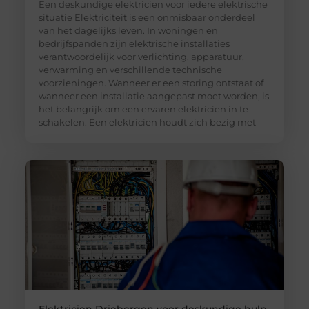
Een deskundige elektricien voor iedere elektrische
situatie Elektriciteit is een onmisbaar onderdeel
van het dagelijks leven. In woningen en
bedrijfspanden zijn elektrische installaties
verantwoordelijk voor verlichting, apparatuur,
verwarming en verschillende technische
voorzieningen. Wanneer er een storing ontstaat of
wanneer een installatie aangepast moet worden, is
het belangrijk om een ervaren elektricien in te
schakelen. Een elektricien houdt zich bezig met