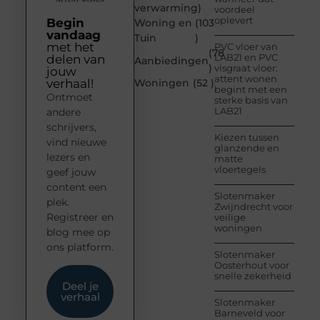
verwarming
)
voordeel
oplevert
Begin
Woning en
(103
vandaag
Tuin
)
met het
PVC vloer van
(78
LAB21 en PVC
delen van
Aanbiedingen
)
visgraat vloer:
jouw
attent wonen
verhaal!
Woningen
(52 )
begint met een
Ontmoet
sterke basis van
LAB21
andere
schrijvers,
Kiezen tussen
vind nieuwe
glanzende en
lezers en
matte
vloertegels
geef jouw
content een
Slotenmaker
plek.
Zwijndrecht voor
Registreer en
veilige
woningen
blog mee op
ons platform.
Slotenmaker
Oosterhout voor
snelle zekerheid
Deel je
verhaal
Slotenmaker
Barneveld voor