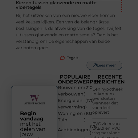
Kiezen tussen glanzende en matte
vloertegels
Bij het uitzoeken van een nieuwe vloer komen
veel keuzes kijken. Een van de belangrijkste
beslissingen is de afwerking van de tegel. Twijfelt
u tussen glanzende en matte tegels? Dan is het
verstandig om de eigenschappen van beide
varianten goed ...
Tegels
Lees meer
POPULAIRE
RECENTE
ONDERWERPEN
BERICHTEN
Bouwen en
(210
Een hypotheek
verbouwen
)
in Arnhem
oversluiten
Energie en
(170
wanneer dat
verwarming
)
voordeel
oplevert
Begin
Woning en
(103
vandaag
Tuin
)
met het
PVC vloer van
(78
LAB21 en PVC
delen van
Aanbiedingen
)
visgraat vloer:
jouw
attent wonen