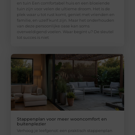
en tuin Een comfortabel huis en een bloeiende
tuin zijn voor velen de ultieme droom. Het is de
plek waar u tot rust komt, geniet met vrienden en
familie, en uzelf kunt zijn. Maar het onderhouden
van deze persoonlijke oase kan soms
overweldigend voelen. Waar begint u? De sleutel
tot succes is niet
Stappenplan voor meer wooncomfort en
buitenplezier
Verhoog je leefgenot: een praktisch stappenplan