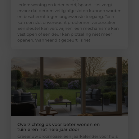
iedere woning en ieder bedrijfspand. Het zorgt
ervoor dat deuren veilig afgesloten kunnen worden
en beschermt tegen ongewenste toegang. Toch
kan een slot onverwacht problemen veroorzaken.
Een sleutel kan verdwijnen, een mechanisme kan
vastlopen of een deur kan plotseling niet meer
openen. Wanneer dit gebeurt, is het
Overzichtsgids voor beter wonen en
tuinieren het hele jaar door
Creëer uw droomoase: een jaarkalender voor huis