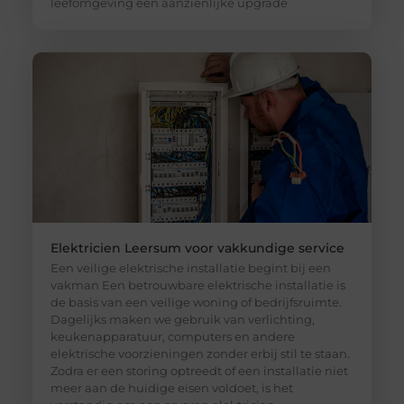
leefomgeving een aanzienlijke upgrade
Elektricien Leersum voor vakkundige service
Een veilige elektrische installatie begint bij een
vakman Een betrouwbare elektrische installatie is
de basis van een veilige woning of bedrijfsruimte.
Dagelijks maken we gebruik van verlichting,
keukenapparatuur, computers en andere
elektrische voorzieningen zonder erbij stil te staan.
Zodra er een storing optreedt of een installatie niet
meer aan de huidige eisen voldoet, is het