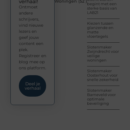
verhaal!
Woningen
(52 )
begint met een
Ontmoet
sterke basis van
LAB21
andere
schrijvers,
Kiezen tussen
vind nieuwe
glanzende en
lezers en
matte
vloertegels
geef jouw
content een
Slotenmaker
plek.
Zwijndrecht voor
Registreer en
veilige
woningen
blog mee op
ons platform.
Slotenmaker
Oosterhout voor
snelle zekerheid
Deel je
verhaal
Slotenmaker
Barneveld voor
optimale
beveiliging