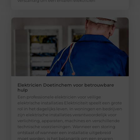
verstandig om een ervaren elektricien
Elektricien Doetinchem voor betrouwbare
hulp
Een professionele elektricien voor veilige
elektrische installaties Elektriciteit speelt een grote
rol in het dagelijks leven. In woningen en bedrijven
zijn elektrische installaties verantwoordelijk voor
verlichting, apparaten, machines en verschillende
technische voorzieningen. Wanneer een storing
ontstaat of wanneer een installatie uitgebreid
moet worden, is het belangrijk om een ervaren