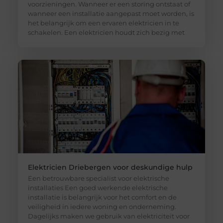
voorzieningen. Wanneer er een storing ontstaat of
wanneer een installatie aangepast moet worden, is
het belangrijk om een ervaren elektricien in te
schakelen. Een elektricien houdt zich bezig met
Elektricien Driebergen voor deskundige hulp
Een betrouwbare specialist voor elektrische
installaties Een goed werkende elektrische
installatie is belangrijk voor het comfort en de
veiligheid in iedere woning en onderneming.
Dagelijks maken we gebruik van elektriciteit voor