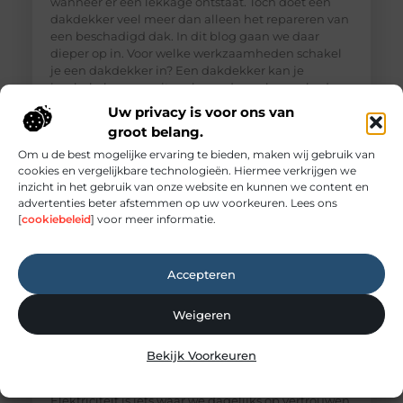
wanneer er een lekkage ontstaat. Toch doet een
dakdekker veel meer dan alleen het repareren van
een beschadigd dak. In dit blog gaan we daar
dieper op in. Voor welke werkzaamheden schakel
je een dakdekker in? Een dakdekker kan je
inschakelen voor uiteenlopende werkzaamheden,
zoals: · Het opsporen en repareren
Uw privacy is voor ons van
groot belang.
Om u de best mogelijke ervaring te bieden, maken wij gebruik van
cookies en vergelijkbare technologieën. Hiermee verkrijgen we
inzicht in het gebruik van onze website en kunnen we content en
advertenties beter afstemmen op uw voorkeuren. Lees ons
[
cookiebeleid
] voor meer informatie.
Accepteren
Weigeren
Elektricien Amersfoort voor storingen en
Bekijk Voorkeuren
spoedgevallen
Elektriciteit: onmisbaar maar vaak onderschat
Elektriciteit is iets waar we dagelijks op vertrouwen