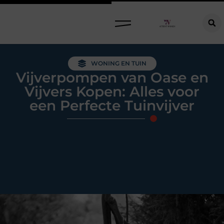
Raamdecoratie kiezen: welke oplossing past bij jouw ramen, ruimte en woonwensen?
WONING EN TUIN
Vijverpompen van Oase en
Vijvers Kopen: Alles voor
een Perfecte Tuinvijver