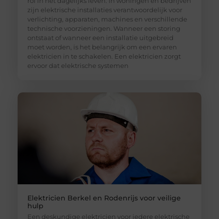
rol in het dagelijks leven. In woningen en bedrijven
zijn elektrische installaties verantwoordelijk voor
verlichting, apparaten, machines en verschillende
technische voorzieningen. Wanneer een storing
ontstaat of wanneer een installatie uitgebreid
moet worden, is het belangrijk om een ervaren
elektricien in te schakelen. Een elektricien zorgt
ervoor dat elektrische systemen
Elektricien Berkel en Rodenrijs voor veilige
hulp
Een deskundige elektricien voor iedere elektrische