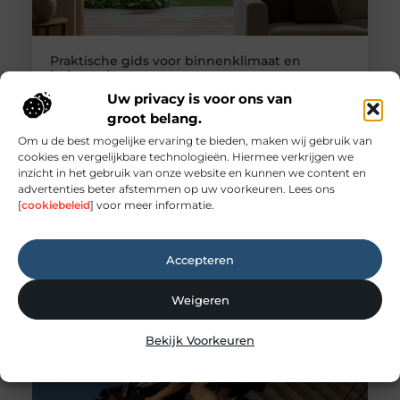
Praktische gids voor binnenklimaat en
buitenruimte
Creëer de perfecte harmonie tussen binnen en
Uw privacy is voor ons van
buiten Een comfortabel huis is meer dan alleen
groot belang.
een dak boven ons hoofd; het is een toevluchtsoord
Om u de best mogelijke ervaring te bieden, maken wij gebruik van
waar we tot rust komen. De kwaliteit van ons leven
cookies en vergelijkbare technologieën. Hiermee verkrijgen we
wordt sterk beïnvloed door onze directe omgeving.
inzicht in het gebruik van onze website en kunnen we content en
Dit geldt niet alleen voor de sfeer binnenshuis,
advertenties beter afstemmen op uw voorkeuren. Lees ons
maar ook voor de buitenruimte die we tot onze
[
cookiebeleid
] voor meer informatie.
beschikking hebben,
Accepteren
Weigeren
Bekijk Voorkeuren