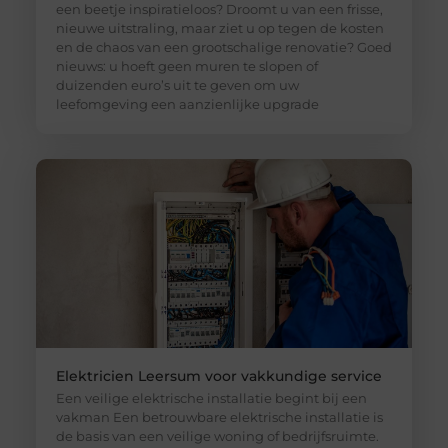
een beetje inspiratieloos? Droomt u van een frisse,
nieuwe uitstraling, maar ziet u op tegen de kosten
en de chaos van een grootschalige renovatie? Goed
nieuws: u hoeft geen muren te slopen of
duizenden euro’s uit te geven om uw
leefomgeving een aanzienlijke upgrade
Elektricien Leersum voor vakkundige service
Een veilige elektrische installatie begint bij een
vakman Een betrouwbare elektrische installatie is
de basis van een veilige woning of bedrijfsruimte.