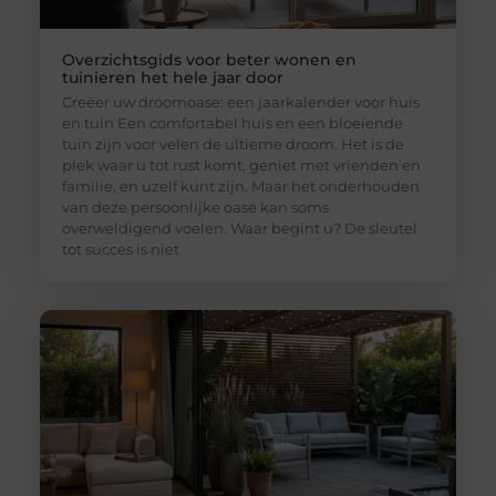
Overzichtsgids voor beter wonen en
tuinieren het hele jaar door
Creëer uw droomoase: een jaarkalender voor huis
en tuin Een comfortabel huis en een bloeiende
tuin zijn voor velen de ultieme droom. Het is de
plek waar u tot rust komt, geniet met vrienden en
familie, en uzelf kunt zijn. Maar het onderhouden
van deze persoonlijke oase kan soms
overweldigend voelen. Waar begint u? De sleutel
tot succes is niet