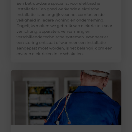
Een betrouwbare specialist voor elektrische
installaties Een goed werkende elektrische
installatie is belangrijk voor het comfort en de
veiligheid in iedere woning en onderneming.
Dagelijks maken we gebruik van elektriciteit voor
verlichting, apparaten, verwarming en
verschillende technische systemen. Wanneer er
een storing ontstaat of wanneer een installatie
aangepast moet worden, is het belangrijk om een
ervaren elektricien in te schakelen.