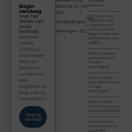
verwarming
)
voordeel
oplevert
Begin
Woning en
(103
vandaag
Tuin
)
met het
PVC vloer van
(78
LAB21 en PVC
delen van
Aanbiedingen
)
visgraat vloer:
jouw
attent wonen
verhaal!
Woningen
(52 )
begint met een
Ontmoet
sterke basis van
LAB21
andere
schrijvers,
Kiezen tussen
vind nieuwe
glanzende en
lezers en
matte
vloertegels
geef jouw
content een
Slotenmaker
plek.
Zwijndrecht voor
Registreer en
veilige
woningen
blog mee op
ons platform.
Slotenmaker
Oosterhout voor
snelle zekerheid
Deel je
verhaal
Slotenmaker
Barneveld voor
optimale