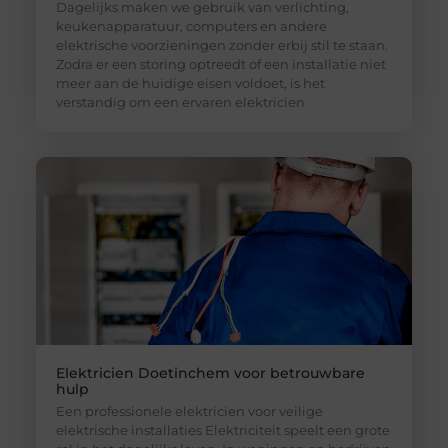
Dagelijks maken we gebruik van verlichting,
keukenapparatuur, computers en andere
elektrische voorzieningen zonder erbij stil te staan.
Zodra er een storing optreedt of een installatie niet
meer aan de huidige eisen voldoet, is het
verstandig om een ervaren elektricien
Elektricien Doetinchem voor betrouwbare
hulp
Een professionele elektricien voor veilige
elektrische installaties Elektriciteit speelt een grote