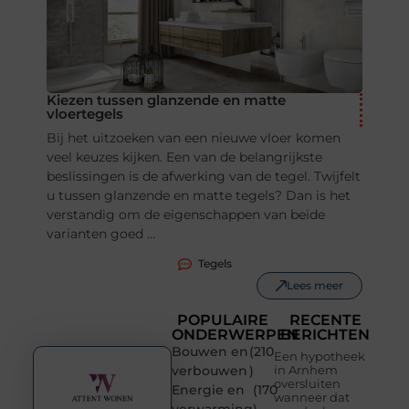
Kiezen tussen glanzende en matte
vloertegels
Bij het uitzoeken van een nieuwe vloer komen
veel keuzes kijken. Een van de belangrijkste
beslissingen is de afwerking van de tegel. Twijfelt
u tussen glanzende en matte tegels? Dan is het
verstandig om de eigenschappen van beide
varianten goed ...
Tegels
Lees meer
POPULAIRE
RECENTE
ONDERWERPEN
BERICHTEN
Bouwen en
(210
Een hypotheek
verbouwen
)
in Arnhem
oversluiten
Energie en
(170
wanneer dat