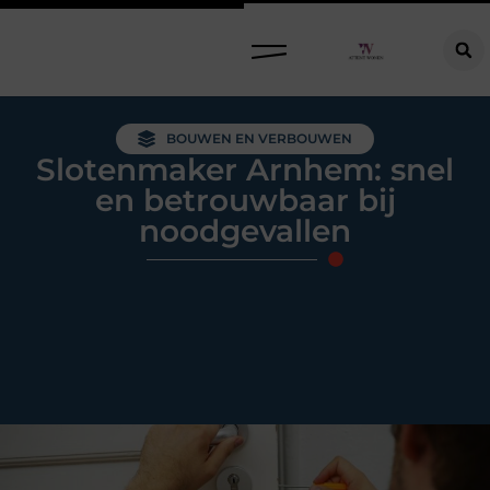
Raamdecoratie kiezen: welke oplossing past bij jouw ramen, ruimte en woonwensen?
BOUWEN EN VERBOUWEN
Slotenmaker Arnhem: snel
en betrouwbaar bij
noodgevallen