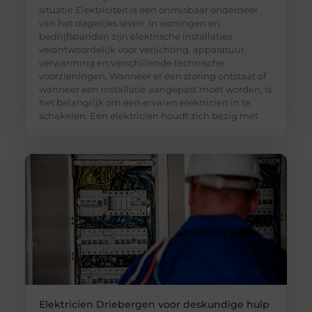
situatie Elektriciteit is een onmisbaar onderdeel
van het dagelijks leven. In woningen en
bedrijfspanden zijn elektrische installaties
verantwoordelijk voor verlichting, apparatuur,
verwarming en verschillende technische
voorzieningen. Wanneer er een storing ontstaat of
wanneer een installatie aangepast moet worden, is
het belangrijk om een ervaren elektricien in te
schakelen. Een elektricien houdt zich bezig met
Elektricien Driebergen voor deskundige hulp