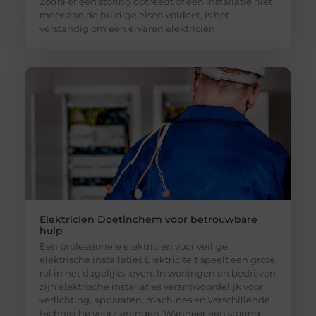
Zodra er een storing optreedt of een installatie niet
meer aan de huidige eisen voldoet, is het
verstandig om een ervaren elektricien
Elektricien Doetinchem voor betrouwbare
hulp
Een professionele elektricien voor veilige
elektrische installaties Elektriciteit speelt een grote
rol in het dagelijks leven. In woningen en bedrijven
zijn elektrische installaties verantwoordelijk voor
verlichting, apparaten, machines en verschillende
technische voorzieningen. Wanneer een storing