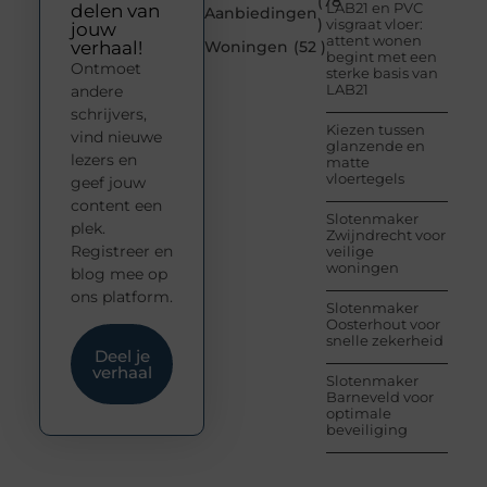
(78
LAB21 en PVC
delen van
Aanbiedingen
)
visgraat vloer:
jouw
attent wonen
verhaal!
Woningen
(52 )
begint met een
Ontmoet
sterke basis van
LAB21
andere
schrijvers,
Kiezen tussen
vind nieuwe
glanzende en
lezers en
matte
vloertegels
geef jouw
content een
Slotenmaker
plek.
Zwijndrecht voor
Registreer en
veilige
woningen
blog mee op
ons platform.
Slotenmaker
Oosterhout voor
snelle zekerheid
Deel je
verhaal
Slotenmaker
Barneveld voor
optimale
beveiliging