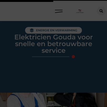
Raamdecoratie kiezen: welke oplossing past bij jouw ramen, ruimte en woonwensen?
ENERGIE EN VERWARMING
Elektricien Gouda voor
snelle en betrouwbare
service