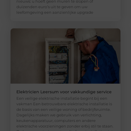
nieuws: u hoeft geen muren te slopen of
duizenden euro’s uit te geven om uw
leefomgeving een aanzienlijke upgrade
Elektricien Leersum voor vakkundige service
Een veilige elektrische installatie begint bij een
vakman Een betrouwbare elektrische installatie is
de basis van een veilige woning of bedrijfsruimte.
Dagelijks maken we gebruik van verlichting,
keukenapparatuur, computers en andere
elektrische voorzieningen zonder erbij stil te staan.