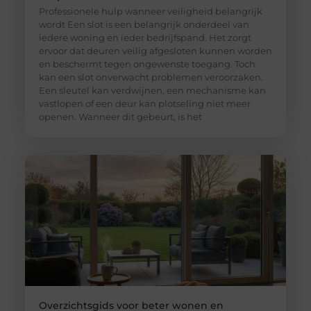
Professionele hulp wanneer veiligheid belangrijk
wordt Een slot is een belangrijk onderdeel van
iedere woning en ieder bedrijfspand. Het zorgt
ervoor dat deuren veilig afgesloten kunnen worden
en beschermt tegen ongewenste toegang. Toch
kan een slot onverwacht problemen veroorzaken.
Een sleutel kan verdwijnen, een mechanisme kan
vastlopen of een deur kan plotseling niet meer
openen. Wanneer dit gebeurt, is het
Overzichtsgids voor beter wonen en