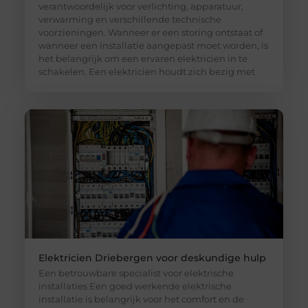
verantwoordelijk voor verlichting, apparatuur,
verwarming en verschillende technische
voorzieningen. Wanneer er een storing ontstaat of
wanneer een installatie aangepast moet worden, is
het belangrijk om een ervaren elektricien in te
schakelen. Een elektricien houdt zich bezig met
Elektricien Driebergen voor deskundige hulp
Een betrouwbare specialist voor elektrische
installaties Een goed werkende elektrische
installatie is belangrijk voor het comfort en de