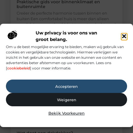
Praktische gids voor binnenklimaat en
buitenruimte
Creëer de perfecte harmonie tussen binnen en
buiten Een comfortabel huis is meer dan alleen
een dak boven ons hoofd; het is een toevluchtsoord
waar we tot rust komen. De kwaliteit van ons leven
Uw privacy is voor ons van
wordt sterk beïnvloed door onze directe omgeving.
groot belang.
Dit geldt niet alleen voor de sfeer binnenshuis,
Om u de best mogelijke ervaring te bieden, maken wij gebruik van
maar ook voor de buitenruimte die we tot onze
cookies en vergelijkbare technologieën. Hiermee verkrijgen we
beschikking hebben,
inzicht in het gebruik van onze website en kunnen we content en
advertenties beter afstemmen op uw voorkeuren. Lees ons
[
cookiebeleid
] voor meer informatie.
Accepteren
Weigeren
Bekijk Voorkeuren