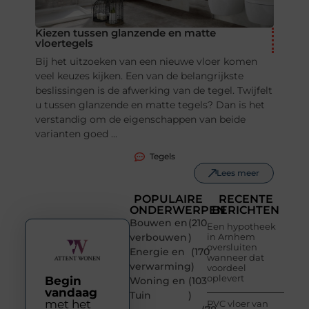
Kiezen tussen glanzende en matte
vloertegels
Bij het uitzoeken van een nieuwe vloer komen
veel keuzes kijken. Een van de belangrijkste
beslissingen is de afwerking van de tegel. Twijfelt
u tussen glanzende en matte tegels? Dan is het
verstandig om de eigenschappen van beide
varianten goed ...
Tegels
Lees meer
POPULAIRE
RECENTE
ONDERWERPEN
BERICHTEN
Bouwen en
(210
Een hypotheek
verbouwen
)
in Arnhem
oversluiten
Energie en
(170
wanneer dat
verwarming
)
voordeel
oplevert
Begin
Woning en
(103
vandaag
Tuin
)
met het
PVC vloer van