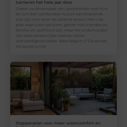
tuinieren het hele jaar door
Creëer uw droomoase: een jaarkalender voor huis
en tuin Een comfortabel huis en een bloeiende
tuin zijn voor velen de ultieme droom. Het is de
plek waar u tot rust komt, geniet met vrienden en
familie, en uzelf kunt zijn. Maar het onderhouden
van deze persoonlijke oase kan soms
overweldigend voelen. Waar begint u? De sleutel
tot succes is niet
Stappenplan voor meer wooncomfort en