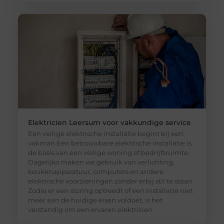
Elektricien Leersum voor vakkundige service
Een veilige elektrische installatie begint bij een
vakman Een betrouwbare elektrische installatie is
de basis van een veilige woning of bedrijfsruimte.
Dagelijks maken we gebruik van verlichting,
keukenapparatuur, computers en andere
elektrische voorzieningen zonder erbij stil te staan.
Zodra er een storing optreedt of een installatie niet
meer aan de huidige eisen voldoet, is het
verstandig om een ervaren elektricien