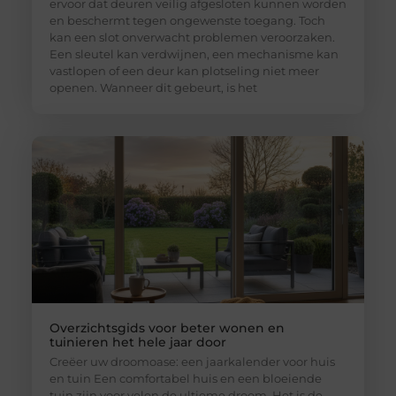
ervoor dat deuren veilig afgesloten kunnen worden
en beschermt tegen ongewenste toegang. Toch
kan een slot onverwacht problemen veroorzaken.
Een sleutel kan verdwijnen, een mechanisme kan
vastlopen of een deur kan plotseling niet meer
openen. Wanneer dit gebeurt, is het
Overzichtsgids voor beter wonen en
tuinieren het hele jaar door
Creëer uw droomoase: een jaarkalender voor huis
en tuin Een comfortabel huis en een bloeiende
tuin zijn voor velen de ultieme droom. Het is de