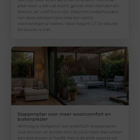
plek waar u tot rust komt, geniet met vrienden en
familie, en uzelf kunt zijn. Maar het onderhouden
van deze persoonlijke oase kan soms
overweldigend voelen. Waar begint u? De sleutel
tot succes is niet
Stappenplan voor meer wooncomfort en
buitenplezier
Verhoog je leefgenot: een praktisch stappenplan
voor binnen en buiten Een thuis is meer dan alleen
een dak boven je hoofd. Het is de plek waar je tot