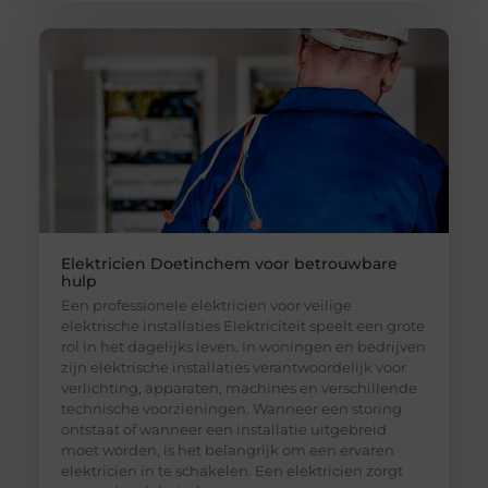
Elektricien Doetinchem voor betrouwbare
hulp
Een professionele elektricien voor veilige
elektrische installaties Elektriciteit speelt een grote
rol in het dagelijks leven. In woningen en bedrijven
zijn elektrische installaties verantwoordelijk voor
verlichting, apparaten, machines en verschillende
technische voorzieningen. Wanneer een storing
ontstaat of wanneer een installatie uitgebreid
moet worden, is het belangrijk om een ervaren
elektricien in te schakelen. Een elektricien zorgt