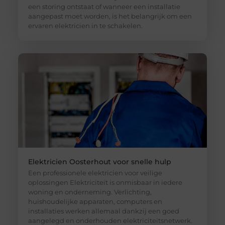
een storing ontstaat of wanneer een installatie
aangepast moet worden, is het belangrijk om een
ervaren elektricien in te schakelen.
Elektricien Oosterhout voor snelle hulp
Een professionele elektricien voor veilige
oplossingen Elektriciteit is onmisbaar in iedere
woning en onderneming. Verlichting,
huishoudelijke apparaten, computers en
installaties werken allemaal dankzij een goed
aangelegd en onderhouden elektriciteitsnetwerk.