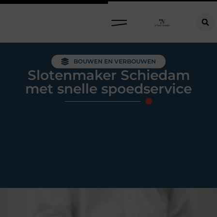
Raamdecoratie kiezen: welke oplossing past bij jouw ramen, ruimte en woonwensen?
BOUWEN EN VERBOUWEN
Slotenmaker Schiedam
met snelle spoedservice