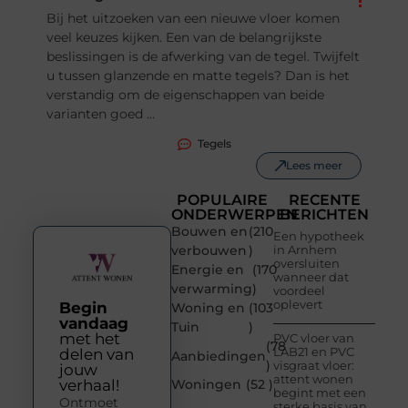
Bij het uitzoeken van een nieuwe vloer komen
veel keuzes kijken. Een van de belangrijkste
beslissingen is de afwerking van de tegel. Twijfelt
u tussen glanzende en matte tegels? Dan is het
verstandig om de eigenschappen van beide
varianten goed ...
Tegels
Lees meer
POPULAIRE
RECENTE
ONDERWERPEN
BERICHTEN
Bouwen en
(210
Een hypotheek
verbouwen
)
in Arnhem
oversluiten
Energie en
(170
wanneer dat
verwarming
)
voordeel
oplevert
Begin
Woning en
(103
vandaag
Tuin
)
met het
PVC vloer van
(78
LAB21 en PVC
delen van
Aanbiedingen
)
visgraat vloer:
jouw
attent wonen
verhaal!
Woningen
(52 )
begint met een
Ontmoet
sterke basis van