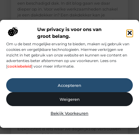
een beschadigd dak. In dit blog gaan we daar
dieper op in. Voor welke werkzaamheden schakel
je een dakdekker in? Een dakdekker kan je
inschakelen voor uiteenlopende werkzaamheden,
zoals: · Het opsporen en repareren
Uw privacy is voor ons van
groot belang.
Om u de best mogelijke ervaring te bieden, maken wij gebruik van
cookies en vergelijkbare technologieën. Hiermee verkrijgen we
inzicht in het gebruik van onze website en kunnen we content en
advertenties beter afstemmen op uw voorkeuren. Lees ons
[
cookiebeleid
] voor meer informatie.
Accepteren
Weigeren
Elektricien Amersfoort voor storingen en
Bekijk Voorkeuren
spoedgevallen
Elektriciteit: onmisbaar maar vaak onderschat
Elektriciteit is iets waar we dagelijks op vertrouwen
zonder er echt bij stil te staan. Lampen, apparaten,