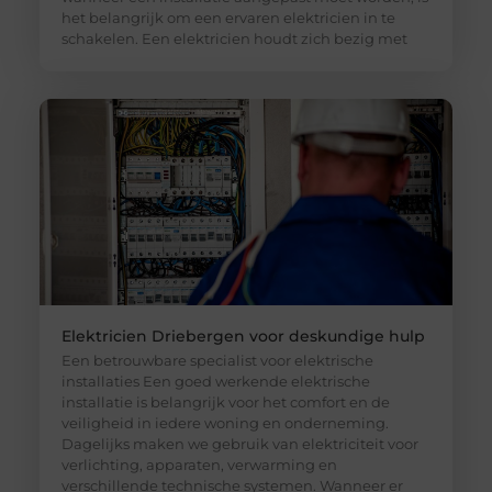
het belangrijk om een ervaren elektricien in te
schakelen. Een elektricien houdt zich bezig met
Elektricien Driebergen voor deskundige hulp
Een betrouwbare specialist voor elektrische
installaties Een goed werkende elektrische
installatie is belangrijk voor het comfort en de
veiligheid in iedere woning en onderneming.
Dagelijks maken we gebruik van elektriciteit voor
verlichting, apparaten, verwarming en
verschillende technische systemen. Wanneer er