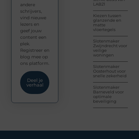
LAB21
andere
schrijvers,
Kiezen tussen
vind nieuwe
glanzende en
lezers en
matte
vloertegels
geef jouw
content een
Slotenmaker
plek.
Zwijndrecht voor
Registreer en
veilige
woningen
blog mee op
ons platform.
Slotenmaker
Oosterhout voor
snelle zekerheid
Deel je
verhaal
Slotenmaker
Barneveld voor
optimale
beveiliging