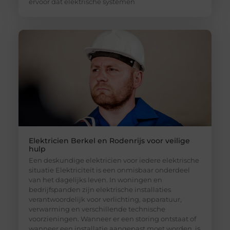
ervoor dat elektrische systemen
Elektricien Berkel en Rodenrijs voor veilige
hulp
Een deskundige elektricien voor iedere elektrische
situatie Elektriciteit is een onmisbaar onderdeel
van het dagelijks leven. In woningen en
bedrijfspanden zijn elektrische installaties
verantwoordelijk voor verlichting, apparatuur,
verwarming en verschillende technische
voorzieningen. Wanneer er een storing ontstaat of
wanneer een installatie aangepast moet worden, is