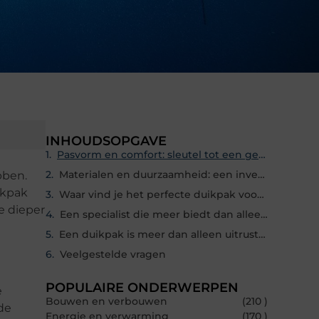
INHOUDSOPGAVE
Pasvorm en comfort: sleutel tot een geslaagde duik
Materialen en duurzaamheid: een investering in kwaliteit
bben.
ikpak
Waar vind je het perfecte duikpak voor dames?
e dieper
Een specialist die meer biedt dan alleen uitrusting
Een duikpak is meer dan alleen uitrusting
Veelgestelde vragen
POPULAIRE ONDERWERPEN
e
Bouwen en verbouwen
(210 )
de
Energie en verwarming
(170 )