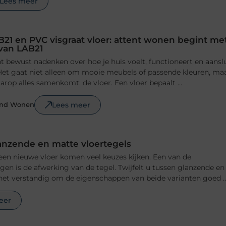
Lees meer
B21 en PVC visgraat vloer: attent wonen begint me
 van LAB21
 bewust nadenken over hoe je huis voelt, functioneert en aansl
n. Het gaat niet alleen om mooie meubels of passende kleuren, ma
rop alles samenkomt: de vloer. Een vloer bepaalt ...
Lees meer
ond Wonen
anzende en matte vloertegels
 een nieuwe vloer komen veel keuzes kijken. Een van de
ngen is de afwerking van de tegel. Twijfelt u tussen glanzende en
het verstandig om de eigenschappen van beide varianten goed ..
eer