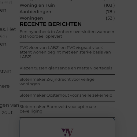
vormd
Woning en Tuin
(103 )
een
Aanbiedingen
(78 )
Woningen
(52 )
RECENTE BERICHTEN
es. Het
Een hypotheek in Arnhem oversluiten wanneer
zier
dat voordeel oplevert
den.
PVC vloer van LAB21 en PVC visgraat vloer:
attent wonen begint met een sterke basis van
LAB21
Kiezen tussen glanzende en matte vloertegels
staat
Slotenmaker Zwijndrecht voor veilige
woningen
mere
Slotenmaker Oosterhout voor snelle zekerheid
ngen van
Slotenmaker Barneveld voor optimale
beveiliging
n zout