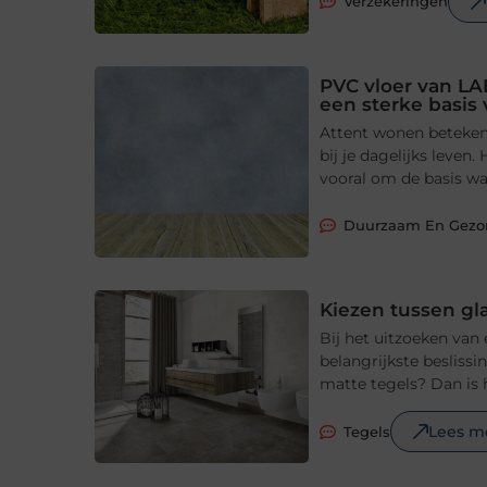
Verzekeringen
PVC vloer van LA
een sterke basis
Attent wonen betekent
bij je dagelijks leve
vooral om de basis waa
Duurzaam En Gez
Kiezen tussen gl
Bij het uitzoeken van
belangrijkste beslissi
matte tegels? Dan is 
Lees m
Tegels