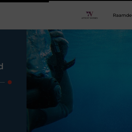
Raamdeco
d