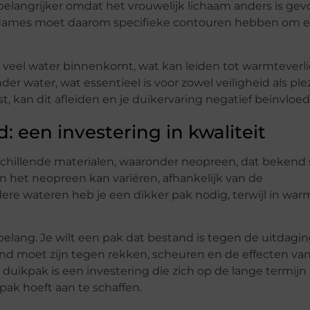
elangrijker omdat het vrouwelijk lichaam anders is ge
r dames moet daarom specifieke contouren hebben om 
veel water binnenkomt, wat kan leiden tot warmteverli
der water, wat essentieel is voor zowel veiligheid als ple
st, kan dit afleiden en je duikervaring negatief beïnvloe
 een investering in kwaliteit
chillende materialen, waaronder neopreen, dat bekend 
n het neopreen kan variëren, afhankelijk van de
re wateren heb je een dikker pak nodig, terwijl in war
elang. Je wilt een pak dat bestand is tegen de uitdagi
nd moet zijn tegen rekken, scheuren en de effecten va
 duikpak is een investering die zich op de lange termijn
pak hoeft aan te schaffen.