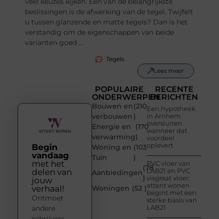
veel keuzes kijken. Een van de belangrijkste
beslissingen is de afwerking van de tegel. Twijfelt
u tussen glanzende en matte tegels? Dan is het
verstandig om de eigenschappen van beide
varianten goed ...
Tegels
Lees meer
POPULAIRE
RECENTE
ONDERWERPEN
BERICHTEN
Bouwen en
(210
Een hypotheek
verbouwen
)
in Arnhem
oversluiten
Energie en
(170
wanneer dat
verwarming
)
voordeel
oplevert
Begin
Woning en
(103
vandaag
Tuin
)
met het
PVC vloer van
(78
LAB21 en PVC
delen van
Aanbiedingen
)
visgraat vloer:
jouw
attent wonen
verhaal!
Woningen
(52 )
begint met een
Ontmoet
sterke basis van
LAB21
andere
schrijvers,