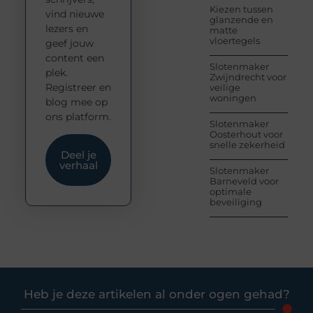
Kiezen tussen
vind nieuwe
glanzende en
lezers en
matte
vloertegels
geef jouw
content een
Slotenmaker
plek.
Zwijndrecht voor
Registreer en
veilige
woningen
blog mee op
ons platform.
Slotenmaker
Oosterhout voor
snelle zekerheid
Deel je
verhaal
Slotenmaker
Barneveld voor
optimale
beveiliging
Heb je deze artikelen al onder ogen gehad?