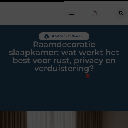
Raamdecoratie kiezen: welke oplossing past bij jouw ramen, ruimte en woonwensen?
RAAMDECORATIE
Raamdecoratie
slaapkamer: wat werkt het
best voor rust, privacy en
verduistering?