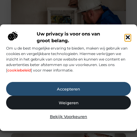
Uw privacy is voor ons van
groot belang.
Om u de best mogelijke ervaring te bieden, maken wij gebruik van
cookies en vergelijkbare technologieën. Hiermee verkrijgen we
inzicht in het gebruik van onze website en kunnen we content en
Elektricien Leersum voor vakkundige service
advertenties beter afstemmen op uw voorkeuren. Lees ons
Een veilige elektrische installatie begint bij een
[
cookiebeleid
] voor meer informatie.
vakman Een betrouwbare elektrische installatie is
de basis van een veilige woning of bedrijfsruimte.
Dagelijks maken we gebruik van verlichting,
Accepteren
keukenapparatuur, computers en andere
elektrische voorzieningen zonder erbij stil te staan.
Weigeren
Zodra er een storing optreedt of een installatie niet
meer aan de huidige eisen voldoet, is het
Bekijk Voorkeuren
verstandig om een ervaren elektricien