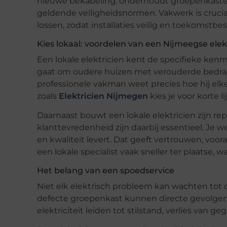
nieuwe bekabeling, onderhoudt groepenkasten, 
geldende veiligheidsnormen. Vakwerk is crucia
lossen, zodat installaties veilig en toekomstbes
Kies lokaal: voordelen van een Nijmeegse elek
Een lokale elektricien kent de specifieke ke
gaat om oudere huizen met verouderde bedrad
professionele vakman weet precies hoe hij elk
zoals
Elektricien Nijmegen
kies je voor korte l
Daarnaast bouwt een lokale elektricien zijn r
klanttevredenheid zijn daarbij essentieel. Je
en kwaliteit levert. Dat geeft vertrouwen, vo
een lokale specialist vaak sneller ter plaatse, w
Het belang van een spoedservice
Niet elk elektrisch probleem kan wachten tot 
defecte groepenkast kunnen directe gevolgen h
elektriciteit leiden tot stilstand, verlies van 