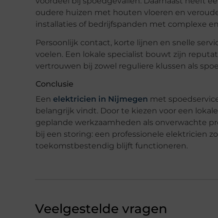
voordeel bij spoedgevallen. Daarnaast heeft ee
oudere huizen met houten vloeren en verou
installaties of bedrijfspanden met complexe e
Persoonlijk contact, korte lijnen en snelle se
voelen. Een lokale specialist bouwt zijn reputa
vertrouwen bij zowel reguliere klussen als spo
Conclusie
Een
elektricien in Nijmegen
met spoedservice 
belangrijk vindt. Door te kiezen voor een lokal
geplande werkzaamheden als onverwachte prob
bij een storing: een professionele elektricien z
toekomstbestendig blijft functioneren.
Veelgestelde vragen