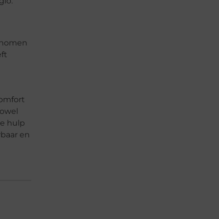
gio:
genomen
ft
comfort
zowel
e hulp
wbaar en