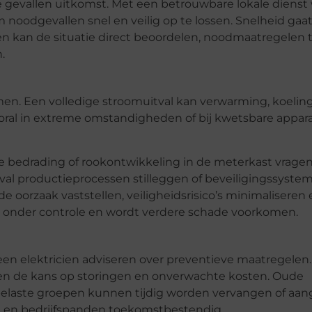
e gevallen uitkomst. Met een betrouwbare lokale dienst 
noodgevallen snel en veilig op te lossen. Snelheid gaat 
n kan de situatie direct beoordelen, noodmaatregelen t
.
n. Een volledige stroomuitval kan verwarming, koeling
ooral in extreme omstandigheden of bij kwetsbare appar
e bedrading of rookontwikkeling in de meterkast vrage
tval productieprocessen stilleggen of beveiligingssyste
de oorzaak vaststellen, veiligheidsrisico’s minimaliseren
tie onder controle en wordt verdere schade voorkomen.
en elektricien adviseren over preventieve maatregelen.
en de kans op storingen en onverwachte kosten. Oude
elaste groepen kunnen tijdig worden vervangen of aan
n en bedrijfspanden toekomstbestendig.