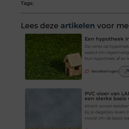
Tags:
Lees deze
artikelen
voor mee
Een hypotheek in
De rente op hypotheke
waard om regelmatig t
hun hypotheek af en ki
Verzekeringen
PVC vloer van LA
een sterke basis
Attent wonen betekent
bij je dagelijks leve
vooral om de basis waa