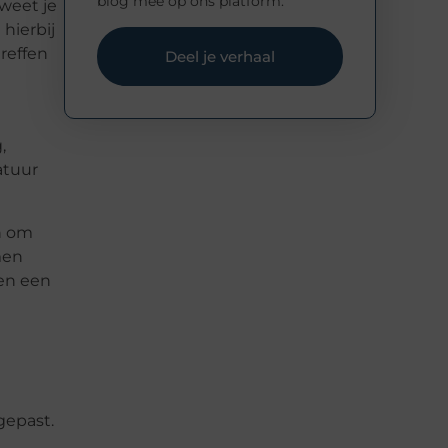
blog mee op ons platform.
weet je
hierbij
reffen
Deel je verhaal
,
atuur
n om
men
 en een
gepast.