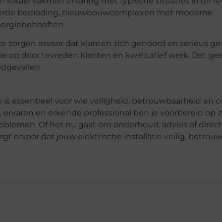
n lokale vakman ervaring met typische situaties in de re
derde bedrading, nieuwbouwcomplexen met moderne
nergiebehoeften.
rvice zorgen ervoor dat klanten zich gehoord en serieus 
tie op door tevreden klanten en kwalitatief werk. Dat gee
edgevallen.
is essentieel voor wie veiligheid, betrouwbaarheid en 
e, ervaren en erkende professional ben je voorbereid op 
lemen. Of het nu gaat om onderhoud, advies of direct
orgt ervoor dat jouw elektrische installatie veilig, betrou