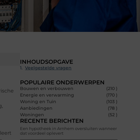
INHOUDSOPGAVE
Veelgestelde vragen
POPULAIRE ONDERWERPEN
Bouwen en verbouwen
(210 )
rische
Energie en verwarming
(170 )
Woning en Tuin
(103 )
g,
Aanbiedingen
(78 )
Woningen
(52 )
RECENTE BERICHTEN
Een hypotheek in Arnhem oversluiten wanneer
leert
dat voordeel oplevert