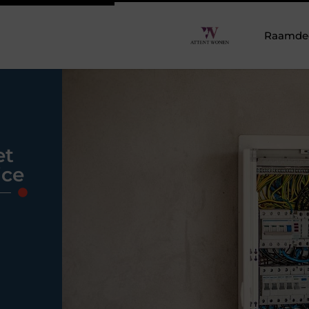
Raamdeco
et
ice