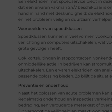
Een elektricien met spoedservice biedt in dez
dat een ervaren vakman 24/7 beschikbaar is om 
hand in hand met deskundigheid: de elektricie
en het probleem veilig en duurzaam verhelpen
Voorbeelden van spoedklussen
Spoedklussen kunnen in veel vormen voorkome
verlichting en computers uitschakelen, wat v
grote gevolgen heeft.
Ook kortsluitingen in stopcontacten, vonkend
onmiddellijke actie. In bedrijven kan stroomui
uitschakelen. Een ervaren elektricien kan snel 
passende oplossing bieden. Zo blijft de situa
Preventie en onderhoud
Naast het oplossen van acute problemen kan e
Regelmatig onderhoud en inspecties verklein
bedrading, een verouderde meterkast of overb
Dit verhoogt de veiligheid en maakt woninge