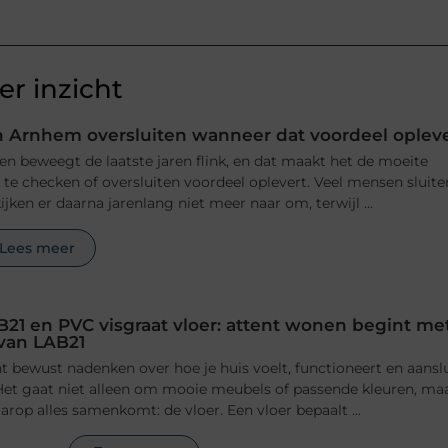
r inzicht
 Arnhem oversluiten wanneer dat voordeel oplev
n beweegt de laatste jaren flink, en dat maakt het de moeite
e checken of oversluiten voordeel oplevert. Veel mensen sluite
jken er daarna jarenlang niet meer naar om, terwijl ...
Lees meer
B21 en PVC visgraat vloer: attent wonen begint me
 van LAB21
 bewust nadenken over hoe je huis voelt, functioneert en aansl
n. Het gaat niet alleen om mooie meubels of passende kleuren, ma
rop alles samenkomt: de vloer. Een vloer bepaalt ...