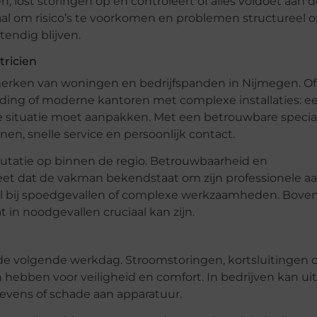
lost storingen op en controleert of alles voldoet aan d
al om risico’s te voorkomen en problemen structureel o
tendig blijven.
tricien
nmerken van woningen en bedrijfspanden in Nijmegen. Of
ing of moderne kantoren met complexe installaties: e
e situatie moet aanpakken. Met een betrouwbare special
ijnen, snelle service en persoonlijk contact.
eputatie op binnen de regio. Betrouwbaarheid en
 weet dat de vakman bekendstaat om zijn professionele a
oral bij spoedgevallen of complexe werkzaamheden. Boven
at in noodgevallen cruciaal kan zijn.
de volgende werkdag. Stroomstoringen, kortsluitingen 
ebben voor veiligheid en comfort. In bedrijven kan uit
gegevens of schade aan apparatuur.