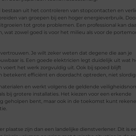
bestaan uit het controleren van stopcontacten en verli
reiden van groepen bij een hoger energieverbruik. Door 
uitgroeien tot grote problemen. Een professional kan da
 wat zowel goed is voor het milieu als voor de portem
 vertrouwen. Je wilt zeker weten dat degene die aan je
ouwbaar is. Een goede elektricien legt duidelijk uit wat h
voert het werk zorgvuldig uit. Ook bij spoed blijft
betekent efficiënt en doordacht optreden, niet slordig
 materialen en werkt volgens de geldende veiligheidsno
als bij grotere installaties. Het kiezen voor een erkende
daag geholpen bent, maar ook in de toekomst kunt reken
ie.
r plaatse zijn dan een landelijke dienstverlener. Dit is e