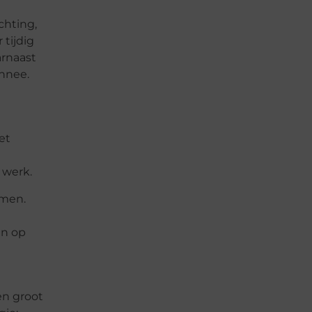
chting,
tijdig
arnaast
onnee.
et
 werk.
rmen.
en op
en groot