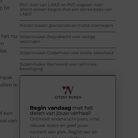
e
PVC vloer van LAB21 en PVC visgraat vloer:
p te
attent wonen begint met een sterke basis van
LAB21
Kiezen tussen glanzende en matte vloertegels
 het nu
Slotenmaker Zwijndrecht voor veilige
woningen
en
ist
Slotenmaker Oosterhout voor snelle zekerheid
Slotenmaker Barneveld voor optimale
beveiliging
anpak
dien is
Begin vandaag
met het
delen van jouw verhaal!
of een
Ontmoet andere schrijvers, vind
val van
nieuwe lezers en geef jouw
content een plek. Registreer en