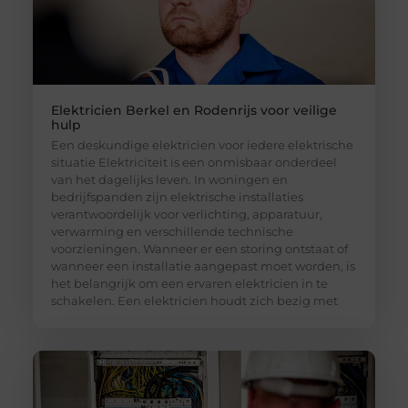
Elektricien Berkel en Rodenrijs voor veilige
hulp
Een deskundige elektricien voor iedere elektrische
situatie Elektriciteit is een onmisbaar onderdeel
van het dagelijks leven. In woningen en
bedrijfspanden zijn elektrische installaties
verantwoordelijk voor verlichting, apparatuur,
verwarming en verschillende technische
voorzieningen. Wanneer er een storing ontstaat of
wanneer een installatie aangepast moet worden, is
het belangrijk om een ervaren elektricien in te
schakelen. Een elektricien houdt zich bezig met