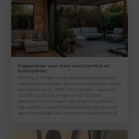
Stappenplan voor meer wooncomfort en
buitenplezier
Verhoog je leefgenot: een praktisch stappenplan
voor binnen en buiten Een thuis is meer dan alleen
een dak boven je hoofd. Het is de plek waar je tot
rust komt, oplaadt, en geniet van tijd met
dierbaren. Het verhogen van je wooncomfort en
het creëren van een fijne buitenplek zijn dan ook
geen overbodige luxe, maar een investering in je