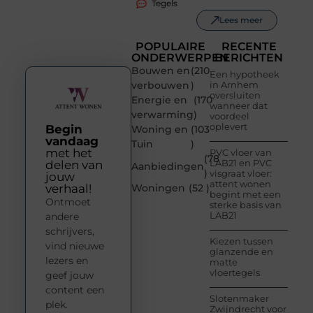
Tegels
Lees meer
POPULAIRE
RECENTE
ONDERWERPEN
BERICHTEN
Bouwen en
(210
Een hypotheek
verbouwen
)
in Arnhem
oversluiten
Energie en
(170
wanneer dat
verwarming
)
voordeel
oplevert
Begin
Woning en
(103
vandaag
Tuin
)
met het
PVC vloer van
(78
LAB21 en PVC
delen van
Aanbiedingen
)
visgraat vloer:
jouw
attent wonen
verhaal!
Woningen
(52 )
begint met een
Ontmoet
sterke basis van
LAB21
andere
schrijvers,
Kiezen tussen
vind nieuwe
glanzende en
lezers en
matte
vloertegels
geef jouw
content een
Slotenmaker
plek.
Zwijndrecht voor