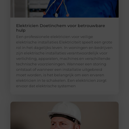
Elektricien Doetinchem voor betrouwbare
hulp
Een professionele elektricien voor veilige
elektrische installaties Elektriciteit speelt een grote
rol in het dagelijks leven. In woningen en bedrijven
zijn elektrische installaties verantwoordelijk voor
verlichting, apparaten, machines en verschillende
technische voorzieningen. Wanneer een storing
ontstaat of wanneer een installatie uitgebreid
moet worden, is het belangrijk om een ervaren
elektricien in te schakelen. Een elektricien zorgt
ervoor dat elektrische systemen