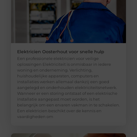
Elektricien Oosterhout voor snelle hulp
Een professionele elektricien voor veilige
oplossingen Elektriciteit is onmisbaar in iedere
woning en onderneming. Verlichting,
huishoudelijke apparaten, computers en
installaties werken allemaal dankzij een goed
aangelegd en onderhouden elektriciteitsnetwerk.
Wanneer er een storing ontstaat of een elektrische
installatie aangepast moet worden, is het
belangrijk om een ervaren vakman in te schakelen.
Een elektricien beschikt over de kennis en
vaardigheden om