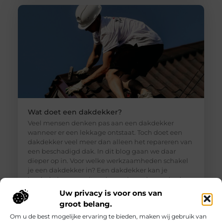
Wat doet een dakdekker?
Veel mensen denken pas aan een dakdekker
wanneer er een lekkage ontstaat. Toch doet een
dakdekker veel meer dan alleen het repareren van
een beschadigd dak. In dit blog gaan we daar
dieper op in. Voor welke werkzaamheden schakel
je een dakdekker in? Een dakdekker kan je
inschakelen voor uiteenlopende werkzaamheden,
zoals: · Het opsporen en repareren
Uw privacy is voor ons van
groot belang.
Om u de best mogelijke ervaring te bieden, maken wij gebruik van