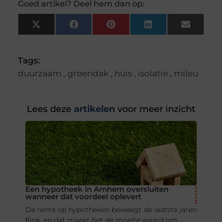
Goed artikel? Deel hem dan op:
X
Facebook
Pinterest
LinkedIn
Email
(Twitter)
Tags:
duurzaam
,
groendak
,
huis
,
isolatie
,
mileu
Lees deze
artikelen
voor meer inzicht
Een hypotheek in Arnhem oversluiten
wanneer dat voordeel oplevert
De rente op hypotheken beweegt de laatste jaren
flink, en dat maakt het de moeite waard om