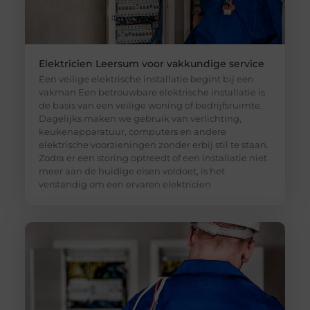
Elektricien Leersum voor vakkundige service
Een veilige elektrische installatie begint bij een
vakman Een betrouwbare elektrische installatie is
de basis van een veilige woning of bedrijfsruimte.
Dagelijks maken we gebruik van verlichting,
keukenapparatuur, computers en andere
elektrische voorzieningen zonder erbij stil te staan.
Zodra er een storing optreedt of een installatie niet
meer aan de huidige eisen voldoet, is het
verstandig om een ervaren elektricien