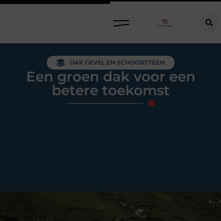
Raamdecoratie kiezen: welke oplossing past bij jouw ramen, ruimte en woonwensen?
DAK GEVEL EN SCHOORSTEEN
Een groen dak voor een
betere toekomst