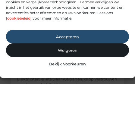
cookies en vergelijkbare technologieën. Hiermee verkrijgen we
inzicht in het gebruik van onze website en kunnen we content en
advertenties beter afstemmen op uw voorkeuren. Lees ons
[
cookiebeleid
] voor meer informatie.
Accepteren
Weigeren
Elektricien Amersfoort voor storingen en
Bekijk Voorkeuren
spoedgevallen
Elektriciteit: onmisbaar maar vaak onderschat
Elektriciteit is iets waar we dagelijks op vertrouwen
zonder er echt bij stil te staan. Lampen, apparaten,
internet en verwarmingssystemen: alles werkt
dankzij een goed functionerende elektrische
installatie. Zodra er een storing ontstaat, merk je
pas hoe afhankelijk je ervan bent. Een elektricien
zorgt ervoor dat deze installaties veilig worden
aangelegd en correct blijven werken.