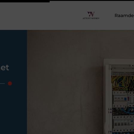
Raamdeco
met