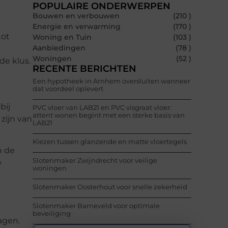
POPULAIRE ONDERWERPEN
Bouwen en verbouwen
(210 )
Energie en verwarming
(170 )
tot
Woning en Tuin
(103 )
Aanbiedingen
(78 )
Woningen
(52 )
e klus.
RECENTE BERICHTEN
Een hypotheek in Arnhem oversluiten wanneer
dat voordeel oplevert
bij
PVC vloer van LAB21 en PVC visgraat vloer:
attent wonen begint met een sterke basis van
zijn van
LAB21
Kiezen tussen glanzende en matte vloertegels
n de
Slotenmaker Zwijndrecht voor veilige
e
woningen
Slotenmaker Oosterhout voor snelle zekerheid
Slotenmaker Barneveld voor optimale
beveiliging
agen.