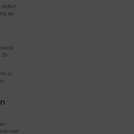
n defect
ig als
erkend
. Zo
em is,
es
in
van
kman het