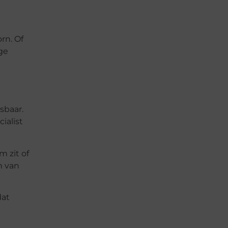
rn. Of
ge
sbaar.
ialist
m zit of
n van
dat