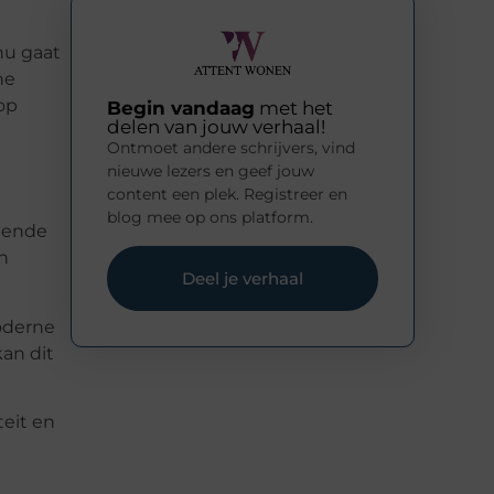
 nu gaat
he
 op
Begin vandaag
met het
delen van jouw verhaal!
Ontmoet andere schrijvers, vind
nieuwe lezers en geef jouw
content een plek. Registreer en
blog mee op ons platform.
mende
n
Deel je verhaal
moderne
kan dit
teit en