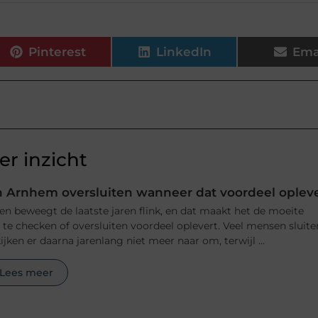
Pinterest
LinkedIn
Ema
r inzicht
 Arnhem oversluiten wanneer dat voordeel oplev
n beweegt de laatste jaren flink, en dat maakt het de moeite
e checken of oversluiten voordeel oplevert. Veel mensen sluite
jken er daarna jarenlang niet meer naar om, terwijl ...
Lees meer