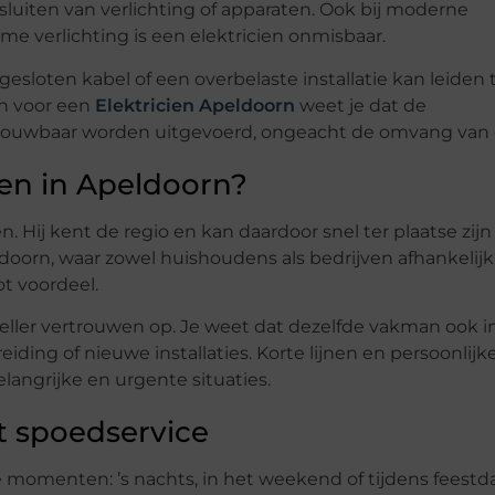
sluiten van verlichting of apparaten. Ook bij moderne
me verlichting is een elektricien onmisbaar.
gesloten kabel of een overbelaste installatie kan leiden 
zen voor een
Elektricien Apeldoorn
weet je dat de
rouwbaar worden uitgevoerd, ongeacht de omvang van d
ien in Apeldoorn?
 Hij kent de regio en kan daardoor snel ter plaatse zijn 
ldoorn, waar zowel huishoudens als bedrijven afhankelijk 
ot voordeel.
neller vertrouwen op. Je weet dat dezelfde vakman ook i
ding of nieuwe installaties. Korte lijnen en persoonlijk
langrijke en urgente situaties.
t spoedservice
 momenten: ’s nachts, in het weekend of tijdens feestd