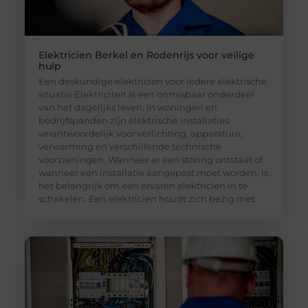
Elektricien Berkel en Rodenrijs voor veilige
hulp
Een deskundige elektricien voor iedere elektrische
situatie Elektriciteit is een onmisbaar onderdeel
van het dagelijks leven. In woningen en
bedrijfspanden zijn elektrische installaties
verantwoordelijk voor verlichting, apparatuur,
verwarming en verschillende technische
voorzieningen. Wanneer er een storing ontstaat of
wanneer een installatie aangepast moet worden, is
het belangrijk om een ervaren elektricien in te
schakelen. Een elektricien houdt zich bezig met