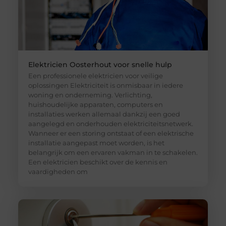
Elektricien Oosterhout voor snelle hulp
Een professionele elektricien voor veilige
oplossingen Elektriciteit is onmisbaar in iedere
woning en onderneming. Verlichting,
huishoudelijke apparaten, computers en
installaties werken allemaal dankzij een goed
aangelegd en onderhouden elektriciteitsnetwerk.
Wanneer er een storing ontstaat of een elektrische
installatie aangepast moet worden, is het
belangrijk om een ervaren vakman in te schakelen.
Een elektricien beschikt over de kennis en
vaardigheden om