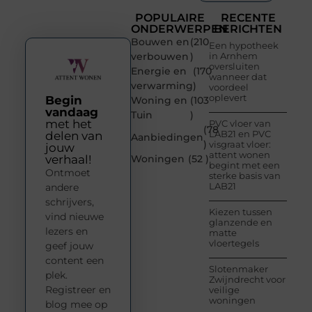
POPULAIRE
RECENTE
ONDERWERPEN
BERICHTEN
Bouwen en
(210
Een hypotheek
verbouwen
)
in Arnhem
oversluiten
Energie en
(170
wanneer dat
verwarming
)
voordeel
oplevert
Begin
Woning en
(103
vandaag
Tuin
)
met het
PVC vloer van
(78
LAB21 en PVC
delen van
Aanbiedingen
)
visgraat vloer:
jouw
attent wonen
verhaal!
Woningen
(52 )
begint met een
Ontmoet
sterke basis van
LAB21
andere
schrijvers,
Kiezen tussen
vind nieuwe
glanzende en
lezers en
matte
vloertegels
geef jouw
content een
Slotenmaker
plek.
Zwijndrecht voor
Registreer en
veilige
woningen
blog mee op