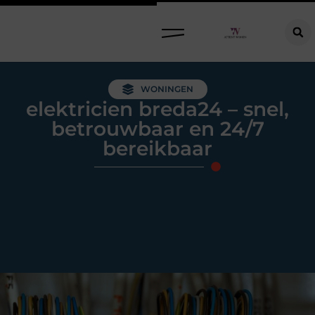
Raamdecoratie kiezen: welke oplossing past bij jouw ramen, ruimte en woonwensen?
WONINGEN
elektricien breda24 – snel,
betrouwbaar en 24/7
bereikbaar