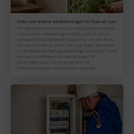
Gids voor kleine verbeteringen in huis en tuin
Transformeer uw huis en tuin: een gids voor kleine,
impactvolle verbeteringen Voelt uw huis of tuin
een beetje inspiratieloos? Droomt u van een frisse,
nieuwe uitstraling, maar ziet u op tegen de kosten
en de chaos van een grootschalige renovatie? Goed
nieuws: u hoeft geen muren te slopen of
duizenden euro’s uit te geven om uw
leefomgeving een aanzienlijke upgrade