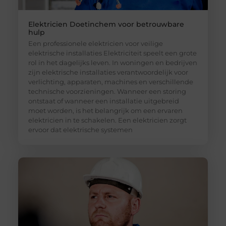
Elektricien Doetinchem voor betrouwbare
hulp
Een professionele elektricien voor veilige
elektrische installaties Elektriciteit speelt een grote
rol in het dagelijks leven. In woningen en bedrijven
zijn elektrische installaties verantwoordelijk voor
verlichting, apparaten, machines en verschillende
technische voorzieningen. Wanneer een storing
ontstaat of wanneer een installatie uitgebreid
moet worden, is het belangrijk om een ervaren
elektricien in te schakelen. Een elektricien zorgt
ervoor dat elektrische systemen