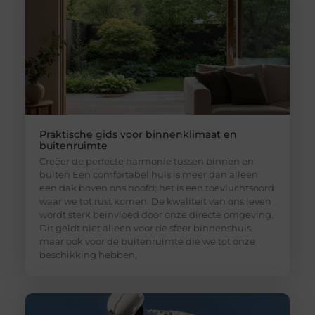
Praktische gids voor binnenklimaat en
buitenruimte
Creëer de perfecte harmonie tussen binnen en
buiten Een comfortabel huis is meer dan alleen
een dak boven ons hoofd; het is een toevluchtsoord
waar we tot rust komen. De kwaliteit van ons leven
wordt sterk beïnvloed door onze directe omgeving.
Dit geldt niet alleen voor de sfeer binnenshuis,
maar ook voor de buitenruimte die we tot onze
beschikking hebben,