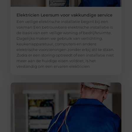
Elektricien Leersum voor vakkundige service
Een veilige elektrische installatie begint bij een
vakman Een betrouwbare elektrische installatie is
de basis van een veilige woning of bedrijfsruimte.
Dagelijks maken we gebruik van verlichting,
keukenapparatuur, computers en andere
elektrische voorzieningen zonder erbij stil te staan.
Zodra er een storing optreedt of een installatie niet
meer aan de huidige eisen voldoet, is het
verstandig om een ervaren elektricien