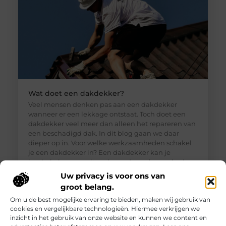
Wat doet een dakdekker?
Veel mensen denken pas aan een dakdekker
wanneer er een lekkage ontstaat. Toch doet een
dakdekker veel meer dan alleen het repareren van
een beschadigd dak. In dit blog gaan we daar
dieper op in. Voor welke werkzaamheden schakel
je een dakdekker in? Een dakdekker kan je
inschakelen voor uiteenlopende werkzaamheden,
zoals: · Het opsporen en repareren
Uw privacy is voor ons van
groot belang.
Om u de best mogelijke ervaring te bieden, maken wij gebruik van
cookies en vergelijkbare technologieën. Hiermee verkrijgen we
inzicht in het gebruik van onze website en kunnen we content en