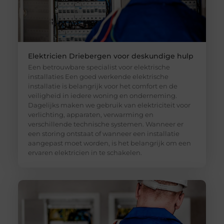
Elektricien Driebergen voor deskundige hulp
Een betrouwbare specialist voor elektrische
installaties Een goed werkende elektrische
installatie is belangrijk voor het comfort en de
veiligheid in iedere woning en onderneming.
Dagelijks maken we gebruik van elektriciteit voor
verlichting, apparaten, verwarming en
verschillende technische systemen. Wanneer er
een storing ontstaat of wanneer een installatie
aangepast moet worden, is het belangrijk om een
ervaren elektricien in te schakelen.