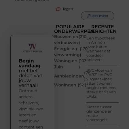
Tegels
Lees meer
POPULAIRE
RECENTE
ONDERWERPEN
BERICHTEN
Bouwen en
(210
Een hypotheek
verbouwen
)
in Arnhem
oversluiten
Energie en
(170
wanneer dat
verwarming
)
voordeel
oplevert
Begin
Woning en
(103
vandaag
Tuin
)
met het
PVC vloer van
(78
LAB21 en PVC
delen van
Aanbiedingen
)
visgraat vloer:
jouw
attent wonen
verhaal!
Woningen
(52 )
begint met een
Ontmoet
sterke basis van
LAB21
andere
schrijvers,
Kiezen tussen
vind nieuwe
glanzende en
lezers en
matte
vloertegels
geef jouw
content een