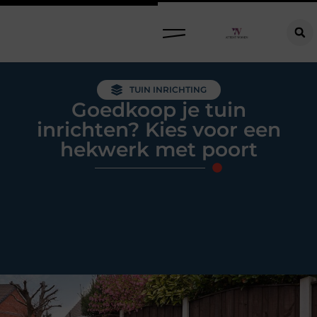
Raamdecoratie kiezen: welke oplossing past bij jouw ramen, ruimte en woonwensen?
TUIN INRICHTING
Goedkoop je tuin
inrichten? Kies voor een
hekwerk met poort