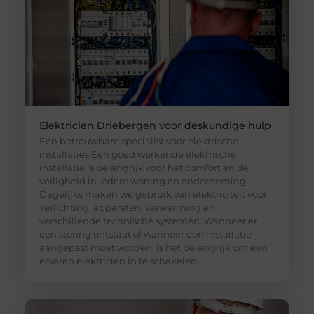
Elektricien Driebergen voor deskundige hulp
Een betrouwbare specialist voor elektrische
installaties Een goed werkende elektrische
installatie is belangrijk voor het comfort en de
veiligheid in iedere woning en onderneming.
Dagelijks maken we gebruik van elektriciteit voor
verlichting, apparaten, verwarming en
verschillende technische systemen. Wanneer er
een storing ontstaat of wanneer een installatie
aangepast moet worden, is het belangrijk om een
ervaren elektricien in te schakelen.