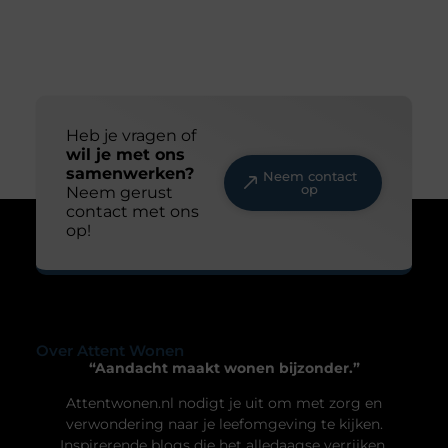
Wat doet een dakdekker?
Veel mensen denken pas aan een dakdekker
wanneer er een lekkage ontstaat. Toch doet een
dakdekker veel meer dan alleen het repareren van
een beschadigd dak. In dit blog gaan we daar
dieper op in. Voor welke werkzaamheden schakel
je een dakdekker in? Een dakdekker kan je
inschakelen voor uiteenlopende werkzaamheden,
zoals: · Het opsporen en repareren
Uw privacy is voor ons van
groot belang.