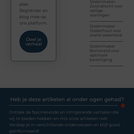
Slotenmaker
plek.
Zwijndrecht voor
Registreer en
veilige
woningen
blog mee op
ons platform.
Slotenmaker
Oosterhout voor
snelle zekerheid
Deel je
verhaal
Slotenmaker
Barneveld voor
optimale
beveiliging
Heb je deze artikelen al onder ogen gehad?
Ontdek de fascinerende en intrigerende verhalen die
wij te bieden hebben en mis onze artikelen niet.
Verdiep je in verschillende onderwerpen en blijf goed
geïnformeerd!