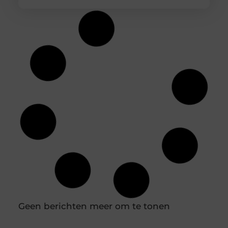
Praktische gids voor binnenklimaat en
buitenruimte
Creëer de perfecte harmonie tussen binnen en
buiten Een comfortabel huis is meer dan alleen
een dak boven ons hoofd; het is een toevluchtsoord
waar we tot rust komen. De kwaliteit van ons leven
wordt sterk beïnvloed door onze directe omgeving.
Dit geldt niet alleen voor de sfeer binnenshuis,
maar ook voor de buitenruimte die we tot onze
beschikking hebben,