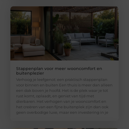
Stappenplan voor meer wooncomfort en
buitenplezier
Verhoog je leefgenot: een praktisch stappenplan
voor binnen en buiten Een thuis is meer dan alleen
een dak boven je hoofd. Het is de plek waar je tot
rust komt, oplaadt, en geniet van tijd met
dierbaren. Het verhogen van je wooncomfort en
het creëren van een fijne buitenplek zijn dan ook
geen overbodige luxe, maar een investering in je