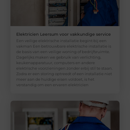
Elektricien Leersum voor vakkundige service
Een veilige elektrische installatie begint bij een
vakman Een betrouwbare elektrische installatie is
de basis van een veilige woning of bedrijfsruimte.
Dagelijks maken we gebruik van verlichting,
keukenapparatuur, computers en andere
elektrische voorzieningen zonder erbij stil te staan.
Zodra er een storing optreedt of een installatie niet
meer aan de huidige eisen voldoet, is het
verstandig om een ervaren elektricien