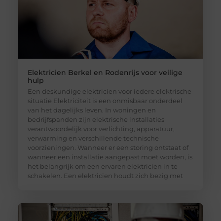
Elektricien Berkel en Rodenrijs voor veilige
hulp
Een deskundige elektricien voor iedere elektrische
situatie Elektriciteit is een onmisbaar onderdeel
van het dagelijks leven. In woningen en
bedrijfspanden zijn elektrische installaties
verantwoordelijk voor verlichting, apparatuur,
verwarming en verschillende technische
voorzieningen. Wanneer er een storing ontstaat of
wanneer een installatie aangepast moet worden, is
het belangrijk om een ervaren elektricien in te
schakelen. Een elektricien houdt zich bezig met