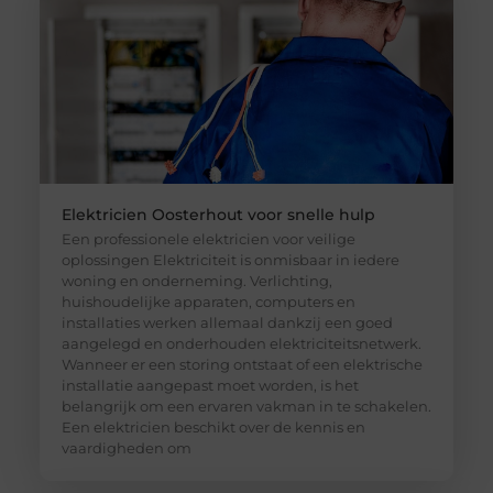
Elektricien Oosterhout voor snelle hulp
Een professionele elektricien voor veilige
oplossingen Elektriciteit is onmisbaar in iedere
woning en onderneming. Verlichting,
huishoudelijke apparaten, computers en
installaties werken allemaal dankzij een goed
aangelegd en onderhouden elektriciteitsnetwerk.
Wanneer er een storing ontstaat of een elektrische
installatie aangepast moet worden, is het
belangrijk om een ervaren vakman in te schakelen.
Een elektricien beschikt over de kennis en
vaardigheden om