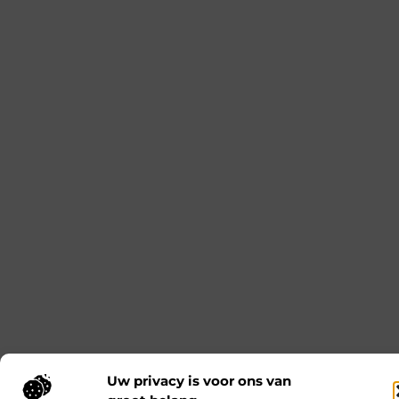
Slotenmaker Midden-beemster spoed 24/7
snelle service
Sloten als eerste lijn van beveiliging Een
slotenmaker zorgt voor meer dan alleen het
openen van deuren. Sloten vormen namelijk de
eerste beveiligingslaag van je woning of
bedrijfspand. Als deze niet goed functioneren,
neemt het risico op inbraak of buitensluiting direct
toe. Daarom is goed onderhoud en tijdig
vervangen van sloten essentieel. Een professionele
slotenmaker kan beoordelen of een slot