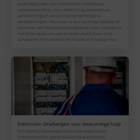
bedrijfspanden zijn elektrische installaties
verantwoordelijk voor verlichting, apparatuur,
verwarming en verschillende technische
voorzieningen. Wanneer er een storing ontstaat of
wanneer een installatie aangepast moet worden, is
het belangrijk om een ervaren elektricien in te
schakelen. Een elektricien houdt zich bezig met
Elektricien Driebergen voor deskundige hulp
Een betrouwbare specialist voor elektrische
installaties Een goed werkende elektrische