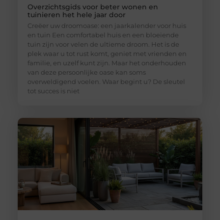
Overzichtsgids voor beter wonen en
tuinieren het hele jaar door
Creëer uw droomoase: een jaarkalender voor huis
en tuin Een comfortabel huis en een bloeiende
tuin zijn voor velen de ultieme droom. Het is de
plek waar u tot rust komt, geniet met vrienden en
familie, en uzelf kunt zijn. Maar het onderhouden
van deze persoonlijke oase kan soms
overweldigend voelen. Waar begint u? De sleutel
tot succes is niet