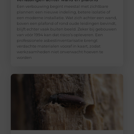
Een verbouwing begint meestal met zichtbare
plannen: een nieuwe indeling, betere isolatie of
een moderne installatie. Wat zich achter een wand,
boven een plafond of rond oude leidingen bevindt,
blijft echter vaak buiten beeld. Zeker bij gebouwen
van vóór 1994 kan dat risico’s opleveren. Een
professionele asbestinventarisatie brengt
verdachte materialen vooraf in kaart, zodat
werkzaamheden niet onverwacht hoeven te
worden