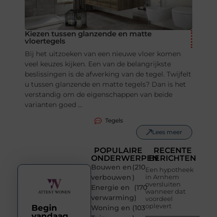
Kiezen tussen glanzende en matte
vloertegels
Bij het uitzoeken van een nieuwe vloer komen
veel keuzes kijken. Een van de belangrijkste
beslissingen is de afwerking van de tegel. Twijfelt
u tussen glanzende en matte tegels? Dan is het
verstandig om de eigenschappen van beide
varianten goed ...
Tegels
Lees meer
POPULAIRE
RECENTE
ONDERWERPEN
BERICHTEN
Bouwen en
(210
Een hypotheek
verbouwen
)
in Arnhem
oversluiten
Energie en
(170
wanneer dat
verwarming
)
voordeel
oplevert
Begin
Woning en
(103
vandaag