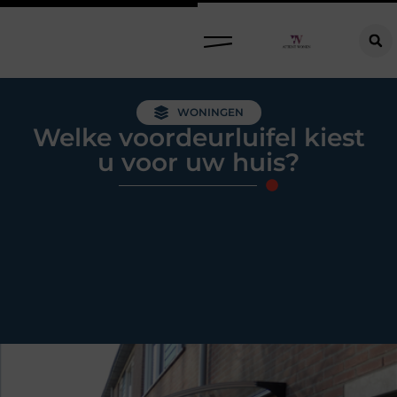
Raamdecoratie kiezen: welke oplossing past bij jouw ramen, ruimte en woonwensen?
WONINGEN
Welke voordeurluifel kiest
u voor uw huis?