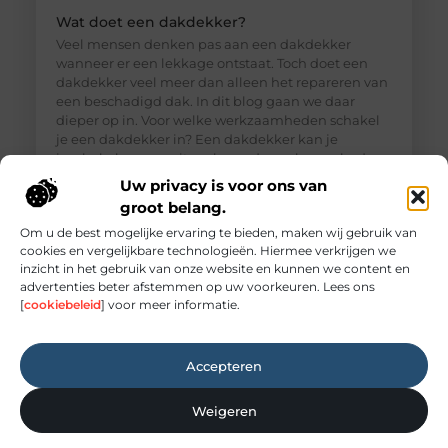
Wat doet een dakdekker?
Veel mensen denken pas aan een dakdekker
wanneer er een lekkage ontstaat. Toch doet een
dakdekker veel meer dan alleen het repareren van
een beschadigd dak. In dit blog gaan we daar
dieper op in. Voor welke werkzaamheden schakel
je een dakdekker in? Een dakdekker kan je
inschakelen voor uiteenlopende werkzaamheden,
zoals: · Het opsporen en repareren
Uw privacy is voor ons van
groot belang.
Om u de best mogelijke ervaring te bieden, maken wij gebruik van
cookies en vergelijkbare technologieën. Hiermee verkrijgen we
inzicht in het gebruik van onze website en kunnen we content en
advertenties beter afstemmen op uw voorkeuren. Lees ons
[
cookiebeleid
] voor meer informatie.
Accepteren
Weigeren