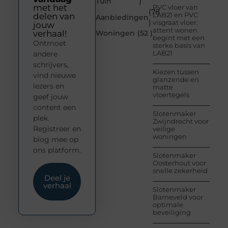
Tuin
)
met het
PVC vloer van
(78
LAB21 en PVC
delen van
Aanbiedingen
)
visgraat vloer:
jouw
attent wonen
verhaal!
Woningen
(52 )
begint met een
Ontmoet
sterke basis van
LAB21
andere
schrijvers,
Kiezen tussen
vind nieuwe
glanzende en
lezers en
matte
vloertegels
geef jouw
content een
Slotenmaker
plek.
Zwijndrecht voor
Registreer en
veilige
woningen
blog mee op
ons platform.
Slotenmaker
Oosterhout voor
snelle zekerheid
Deel je
verhaal
Slotenmaker
Barneveld voor
optimale
beveiliging