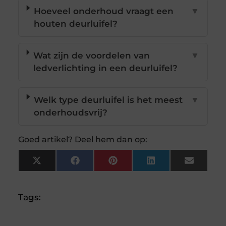
Hoeveel onderhoud vraagt een
▼
houten deurluifel?
Wat zijn de voordelen van
▼
ledverlichting in een deurluifel?
Welk type deurluifel is het meest
▼
onderhoudsvrij?
Goed artikel? Deel hem dan op:
X
Facebook
Pinterest
LinkedIn
Email
(Twitter)
Tags: