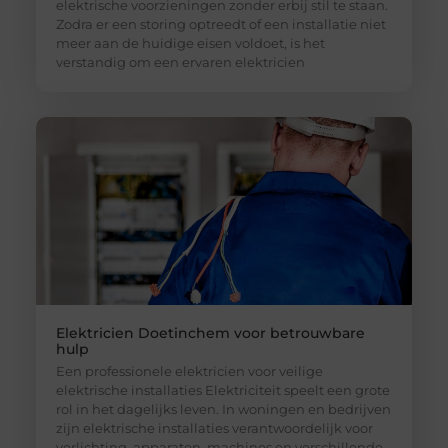
elektrische voorzieningen zonder erbij stil te staan.
Zodra er een storing optreedt of een installatie niet
meer aan de huidige eisen voldoet, is het
verstandig om een ervaren elektricien
Elektricien Doetinchem voor betrouwbare
hulp
Een professionele elektricien voor veilige
elektrische installaties Elektriciteit speelt een grote
rol in het dagelijks leven. In woningen en bedrijven
zijn elektrische installaties verantwoordelijk voor
verlichting, apparaten, machines en verschillende