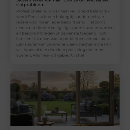
Slotenmaker Alkmaar voor zekerheid bij elk
slotprobleem
Professionele hulp wanneer veiligheid belangrijk
wordt Een slot is een belangrijk onderdeel van
iedere woning en ieder bedrijfspand. Het zorgt
ervoor dat deuren veilig afgesloten kunnen worden
en beschermt tegen ongewenste toegang. Toch
kan een slot onverwacht problemen veroorzaken.
Een sleutel kan verdwijnen, een mechanisme kan
vastlopen of een deur kan plotseling niet meer
openen. Wanneer dit gebeurt, is het