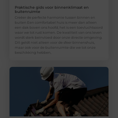
Praktische gids voor binnenklimaat en
buitenruimte
Creëer de perfecte harmonie tussen binnen en
buiten Een comfortabel huis is meer dan alleen
een dak boven ons hoofd; het is een toevluchtsoord
waar we tot rust komen. De kwaliteit van ons leven
wordt sterk beïnvloed door onze directe omgeving.
Dit geldt niet alleen voor de sfeer binnenshuis,
maar ook voor de buitenruimte die we tot onze
beschikking hebben,