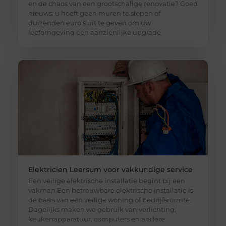
en de chaos van een grootschalige renovatie? Goed
nieuws: u hoeft geen muren te slopen of
duizenden euro’s uit te geven om uw
leefomgeving een aanzienlijke upgrade
Elektricien Leersum voor vakkundige service
Een veilige elektrische installatie begint bij een
vakman Een betrouwbare elektrische installatie is
de basis van een veilige woning of bedrijfsruimte.
Dagelijks maken we gebruik van verlichting,
keukenapparatuur, computers en andere