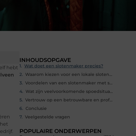
INHOUDSOPGAVE
Wat doet een slotenmaker precies?
elf hebt
Waarom kiezen voor een lokale slotenmaker in Amstelveen?
lveen
Voordelen van een slotenmaker met spoedservice
Wat zijn veelvoorkomende spoedsituaties?
Vertrouw op een betrouwbare en professionele aanpak
Conclusie
iëren
Veelgestelde vragen
 het
POPULAIRE ONDERWERPEN
drijf.