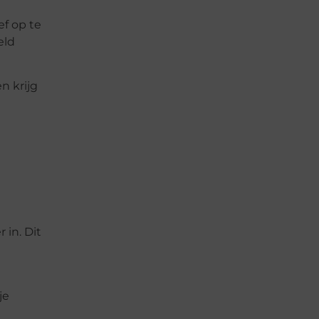
f op te
eld
n krijg
 in. Dit
je