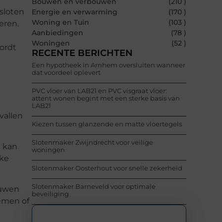
Bouwen en verbouwen
(210 )
sloten
Energie en verwarming
(170 )
Woning en Tuin
(103 )
eren.
Aanbiedingen
(78 )
Woningen
(52 )
ordt
RECENTE BERICHTEN
Een hypotheek in Arnhem oversluiten wanneer
dat voordeel oplevert
PVC vloer van LAB21 en PVC visgraat vloer:
attent wonen begint met een sterke basis van
LAB21
vallen
Kiezen tussen glanzende en matte vloertegels
Slotenmaker Zwijndrecht voor veilige
t kan
woningen
eke
Slotenmaker Oosterhout voor snelle zekerheid
Slotenmaker Barneveld voor optimale
ouwen
beveiliging
lemen of