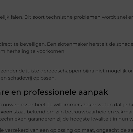
elijk falen. Dit soort technische problemen wordt snel e
direct te beveiligen. Een slotenmaker herstelt de schad
 om herhaling te voorkomen.
et zonder de juiste gereedschappen bijna niet mogelijk o
 en schadevrij oplossen.
re en professionele aanpak
trouwen essentieel. Je wilt immers zeker weten dat je hu
lveen
staat bekend om zijn betrouwbaarheid en vakma
echnieken garanderen zij de hoogste kwaliteit in hun w
n je verzekerd van een oplossing op maat, ongeacht de a