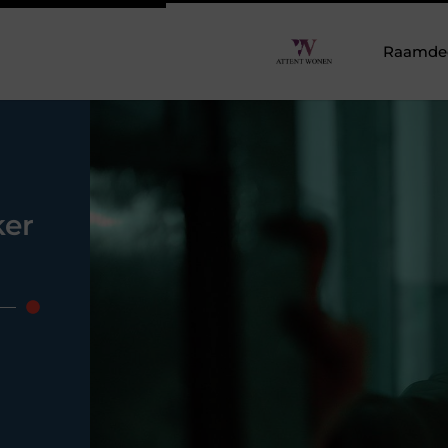
Raamdeco
ker