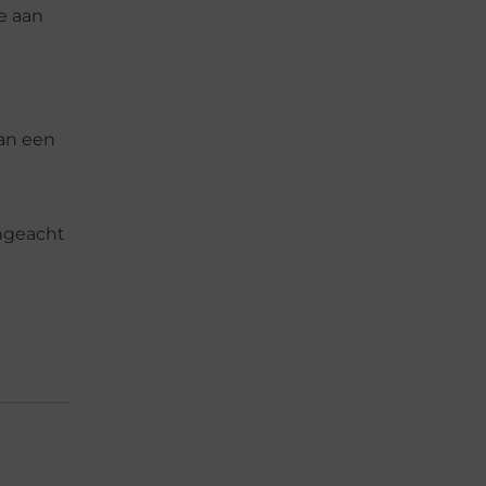
je aan
van een
Ongeacht