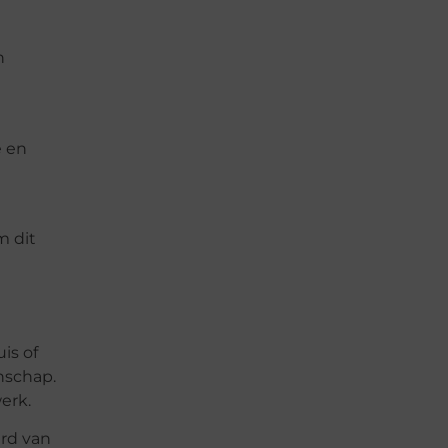
n
e en
m dit
is of
nschap.
erk.
ard van