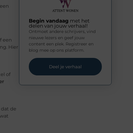
veen
Begin vandaag
met het
delen van jouw verhaal!
Ontmoet andere schrijvers, vind
nieuwe lezers en geef jouw
f een
content een plek. Registreer en
ng. Hier
blog mee op ons platform.
Deel je verhaal
el of
er
 dat de
 wat