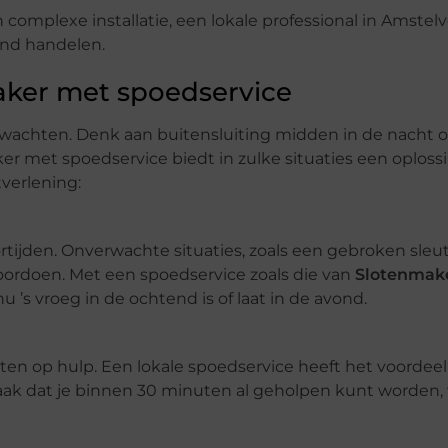
 complexe installatie, een lokale professional in Amstel
fend handelen.
aker met spoedservice
chten. Denk aan buitensluiting midden in de nacht o
ker met spoedservice biedt in zulke situaties een oplossi
tverlening:
ijden. Onverwachte situaties, zoals een gebroken sleut
oordoen. Met een spoedservice zoals die van
Slotenmak
u ’s vroeg in de ochtend is of laat in de avond.
chten op hulp. Een lokale spoedservice heeft het voordeel
 vaak dat je binnen 30 minuten al geholpen kunt worden,