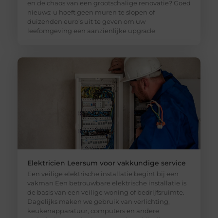
en de chaos van een grootschalige renovatie? Goed
nieuws: u hoeft geen muren te slopen of
duizenden euro’s uit te geven om uw
leefomgeving een aanzienlijke upgrade
Elektricien Leersum voor vakkundige service
Een veilige elektrische installatie begint bij een
vakman Een betrouwbare elektrische installatie is
de basis van een veilige woning of bedrijfsruimte.
Dagelijks maken we gebruik van verlichting,
keukenapparatuur, computers en andere