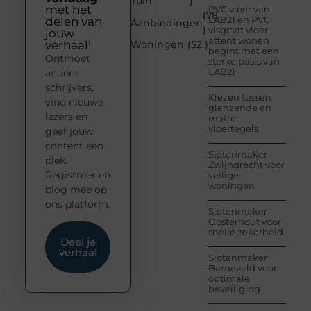
Tuin
)
met het
PVC vloer van
(78
LAB21 en PVC
delen van
Aanbiedingen
)
visgraat vloer:
jouw
attent wonen
verhaal!
Woningen
(52 )
begint met een
Ontmoet
sterke basis van
LAB21
andere
schrijvers,
Kiezen tussen
vind nieuwe
glanzende en
lezers en
matte
vloertegels
geef jouw
content een
Slotenmaker
plek.
Zwijndrecht voor
Registreer en
veilige
woningen
blog mee op
ons platform.
Slotenmaker
Oosterhout voor
snelle zekerheid
Deel je
verhaal
Slotenmaker
Barneveld voor
optimale
beveiliging