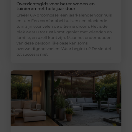
Overzichtsgids voor beter wonen en
tuinieren het hele jaar door
Creëer uw droomoase: een jaarkalender voor huis
en tuin Een comfortabel huis en een bloeiende
tuin zijn voor velen de ultieme droom. Het is de
plek waar u tot rust komt, geniet met vrienden en
familie, en uzelf kunt zijn. Maar het onderhouden
van deze persoonlijke oase kan soms
overweldigend voelen. Waar begint u? De sleutel
tot succes is niet