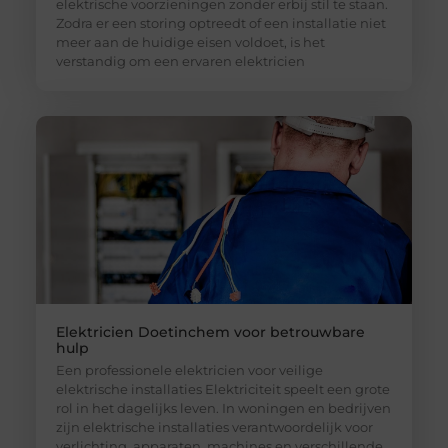
elektrische voorzieningen zonder erbij stil te staan.
Zodra er een storing optreedt of een installatie niet
meer aan de huidige eisen voldoet, is het
verstandig om een ervaren elektricien
Elektricien Doetinchem voor betrouwbare
hulp
Een professionele elektricien voor veilige
elektrische installaties Elektriciteit speelt een grote
rol in het dagelijks leven. In woningen en bedrijven
zijn elektrische installaties verantwoordelijk voor
verlichting, apparaten, machines en verschillende