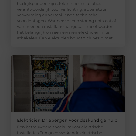
bedrijfspanden zijn elektrische installaties
verantwoordelijk voor verlichting, apparatuur,
verwarming en verschillende technische
voorzieningen. Wanneer er een storing ontstaat of
wanneer een installatie aangepast moet worden, is
het belangrijk om een ervaren elektricien in te
schakelen. Een elektricien houdt zich bezig met
Elektricien Driebergen voor deskundige hulp
Een betrouwbare specialist voor elektrische
installaties Een goed werkende elektrische