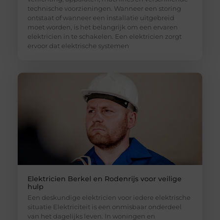
technische voorzieningen. Wanneer een storing
ontstaat of wanneer een installatie uitgebreid
moet worden, is het belangrijk om een ervaren
elektricien in te schakelen. Een elektricien zorgt
ervoor dat elektrische systemen
Elektricien Berkel en Rodenrijs voor veilige
hulp
Een deskundige elektricien voor iedere elektrische
situatie Elektriciteit is een onmisbaar onderdeel
van het dagelijks leven. In woningen en