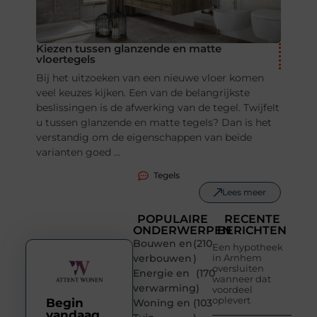
Kiezen tussen glanzende en matte
vloertegels
Bij het uitzoeken van een nieuwe vloer komen
veel keuzes kijken. Een van de belangrijkste
beslissingen is de afwerking van de tegel. Twijfelt
u tussen glanzende en matte tegels? Dan is het
verstandig om de eigenschappen van beide
varianten goed ...
Tegels
Lees meer
POPULAIRE
RECENTE
ONDERWERPEN
BERICHTEN
Bouwen en
(210
Een hypotheek
verbouwen
)
in Arnhem
oversluiten
Energie en
(170
wanneer dat
verwarming
)
voordeel
oplevert
Begin
Woning en
(103
vandaag