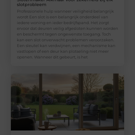
slotprobleem
Professionele hulp wanneer veiligheid belangrijk
wordt Een slot is een belangrijk onderdeel van
iedere woning en ieder bedrijfspand. Het zorgt
ervoor dat deuren veilig afgesloten kunnen worden
en beschermt tegen ongewenste toegang. Toch
kan een slot onverwacht problemen veroorzaken.
Een sleutel kan verdwijnen, een mechanisme kan
vastlopen of een deur kan plotseling niet meer
openen. Wanneer dit gebeurt, is het