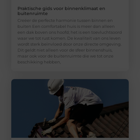
Praktische gids voor binnenklimaat en
buitenruimte
Creëer de perfecte harmonie tussen binnen en
buiten Een comfortabel huis is meer dan alleen
een dak boven ons hoofd; het is een toevluchtsoord
waar we tot rust komen. De kwaliteit van ons leven
wordt sterk beïnvloed door onze directe omgeving.
Dit geldt niet alleen voor de sfeer binnenshuis,
maar ook voor de buitenruimte die we tot onze
beschikking hebben,