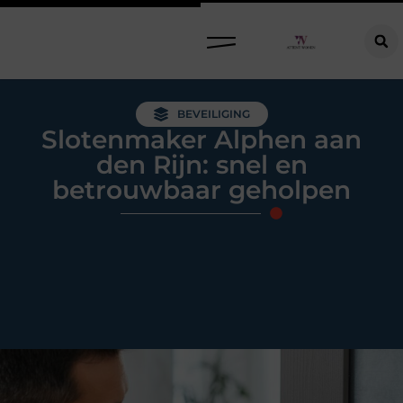
Raamdecoratie kiezen: welke oplossing past bij jouw ramen, ruimte en woonwensen?
BEVEILIGING
Slotenmaker Alphen aan
den Rijn: snel en
betrouwbaar geholpen