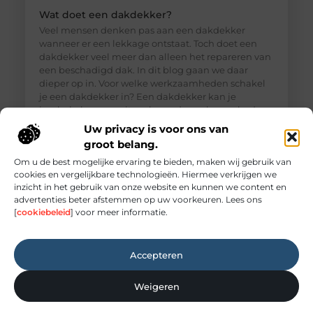
Wat doet een dakdekker?
Veel mensen denken pas aan een dakdekker
wanneer er een lekkage ontstaat. Toch doet een
dakdekker veel meer dan alleen het repareren van
een beschadigd dak. In dit blog gaan we daar
dieper op in. Voor welke werkzaamheden schakel
je een dakdekker in? Een dakdekker kan je
inschakelen voor uiteenlopende werkzaamheden,
zoals: · Het opsporen en repareren
Uw privacy is voor ons van
groot belang.
Om u de best mogelijke ervaring te bieden, maken wij gebruik van
cookies en vergelijkbare technologieën. Hiermee verkrijgen we
inzicht in het gebruik van onze website en kunnen we content en
advertenties beter afstemmen op uw voorkeuren. Lees ons
[
cookiebeleid
] voor meer informatie.
Accepteren
Weigeren
Elektricien Amersfoort voor storingen en