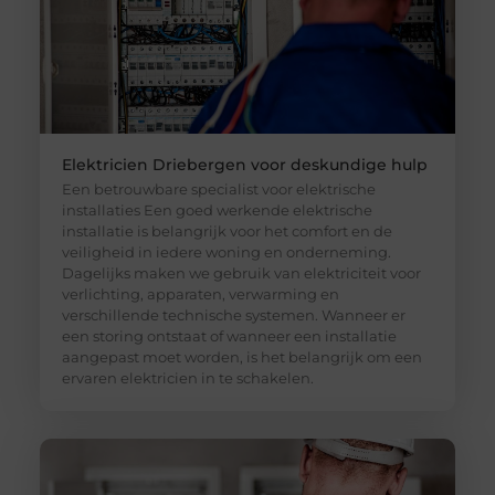
Elektricien Driebergen voor deskundige hulp
Een betrouwbare specialist voor elektrische
installaties Een goed werkende elektrische
installatie is belangrijk voor het comfort en de
veiligheid in iedere woning en onderneming.
Dagelijks maken we gebruik van elektriciteit voor
verlichting, apparaten, verwarming en
verschillende technische systemen. Wanneer er
een storing ontstaat of wanneer een installatie
aangepast moet worden, is het belangrijk om een
ervaren elektricien in te schakelen.