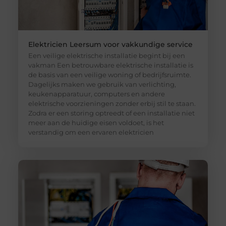
Elektricien Leersum voor vakkundige service
Een veilige elektrische installatie begint bij een
vakman Een betrouwbare elektrische installatie is
de basis van een veilige woning of bedrijfsruimte.
Dagelijks maken we gebruik van verlichting,
keukenapparatuur, computers en andere
elektrische voorzieningen zonder erbij stil te staan.
Zodra er een storing optreedt of een installatie niet
meer aan de huidige eisen voldoet, is het
verstandig om een ervaren elektricien