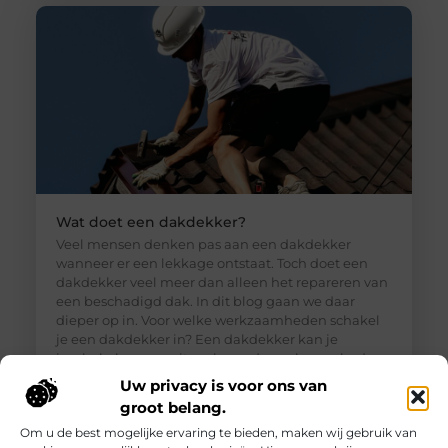
Wat doet een dakdekker?
Veel mensen denken pas aan een dakdekker
wanneer er een lekkage ontstaat. Toch doet een
dakdekker veel meer dan alleen het repareren van
een beschadigd dak. In dit blog gaan we daar
dieper op in. Voor welke werkzaamheden schakel
je een dakdekker in? Een dakdekker kan je
inschakelen voor uiteenlopende werkzaamheden,
zoals: · Het opsporen en repareren
Uw privacy is voor ons van
groot belang.
Om u de best mogelijke ervaring te bieden, maken wij gebruik van