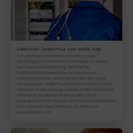
Elektricien Oosterhout voor snelle hulp
Een professionele elektricien voor veilige
oplossingen Elektriciteit is onmisbaar in iedere
woning en onderneming. Verlichting,
huishoudelijke apparaten, computers en
installaties werken allemaal dankzij een goed
aangelegd en onderhouden elektriciteitsnetwerk.
Wanneer er een storing ontstaat of een elektrische
installatie aangepast moet worden, is het
belangrijk om een ervaren vakman in te schakelen.
Een elektricien beschikt over de kennis en
vaardigheden om