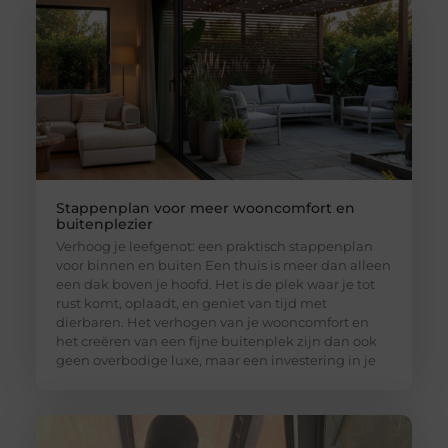
Stappenplan voor meer wooncomfort en
buitenplezier
Verhoog je leefgenot: een praktisch stappenplan
voor binnen en buiten Een thuis is meer dan alleen
een dak boven je hoofd. Het is de plek waar je tot
rust komt, oplaadt, en geniet van tijd met
dierbaren. Het verhogen van je wooncomfort en
het creëren van een fijne buitenplek zijn dan ook
geen overbodige luxe, maar een investering in je