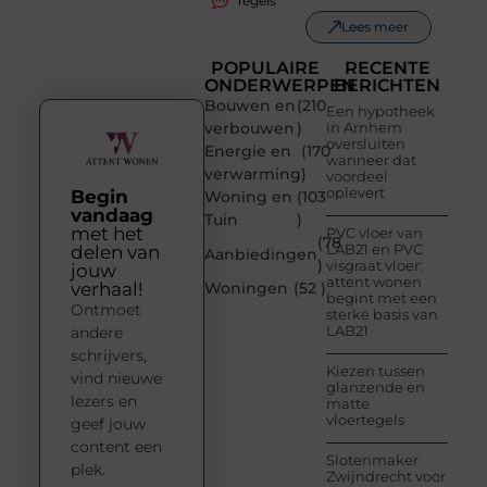
Tegels
Lees meer
POPULAIRE
RECENTE
ONDERWERPEN
BERICHTEN
Bouwen en
(210
Een hypotheek
verbouwen
)
in Arnhem
oversluiten
Energie en
(170
wanneer dat
verwarming
)
voordeel
oplevert
Begin
Woning en
(103
vandaag
Tuin
)
met het
PVC vloer van
(78
LAB21 en PVC
delen van
Aanbiedingen
)
visgraat vloer:
jouw
attent wonen
verhaal!
Woningen
(52 )
begint met een
Ontmoet
sterke basis van
LAB21
andere
schrijvers,
Kiezen tussen
vind nieuwe
glanzende en
lezers en
matte
vloertegels
geef jouw
content een
Slotenmaker
plek.
Zwijndrecht voor