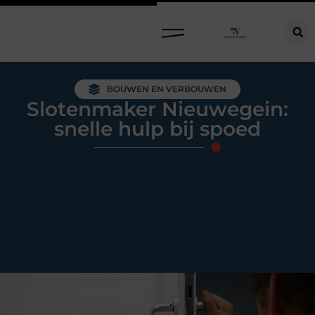
Raamdecoratie kiezen: welke oplossing past bij jouw ramen, ruimte en woonwensen?
BOUWEN EN VERBOUWEN
Slotenmaker Nieuwegein:
snelle hulp bij spoed