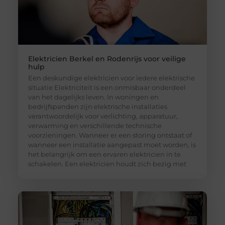
Elektricien Berkel en Rodenrijs voor veilige
hulp
Een deskundige elektricien voor iedere elektrische
situatie Elektriciteit is een onmisbaar onderdeel
van het dagelijks leven. In woningen en
bedrijfspanden zijn elektrische installaties
verantwoordelijk voor verlichting, apparatuur,
verwarming en verschillende technische
voorzieningen. Wanneer er een storing ontstaat of
wanneer een installatie aangepast moet worden, is
het belangrijk om een ervaren elektricien in te
schakelen. Een elektricien houdt zich bezig met