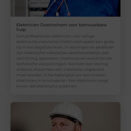
Elektricien Doetinchem voor betrouwbare
hulp
Een professionele elektricien voor veilige
elektrische installaties Elektriciteit speelt een grote
rol in het dagelijks leven. In woningen en bedrijven
zijn elektrische installaties verantwoordelijk voor
verlichting, apparaten, machines en verschillende
technische voorzieningen. Wanneer een storing
ontstaat of wanneer een installatie uitgebreid
moet worden, is het belangrijk om een ervaren
elektricien in te schakelen. Een elektricien zorgt
ervoor dat elektrische systemen