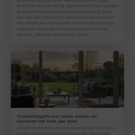
iedere woning en ieder bedrijfspand. Het zorgt
ervoor dat deuren veilig afgesloten kunnen worden
en beschermt tegen ongewenste toegang. Toch
kan een slot onverwacht problemen veroorzaken.
Een sleutel kan verdwijnen, een mechanisme kan
vastlopen of een deur kan plotseling niet meer
openen. Wanneer dit gebeurt, is het
Overzichtsgids voor beter wonen en
tuinieren het hele jaar door
Creëer uw droomoase: een jaarkalender voor huis
en tuin Een comfortabel huis en een bloeiende