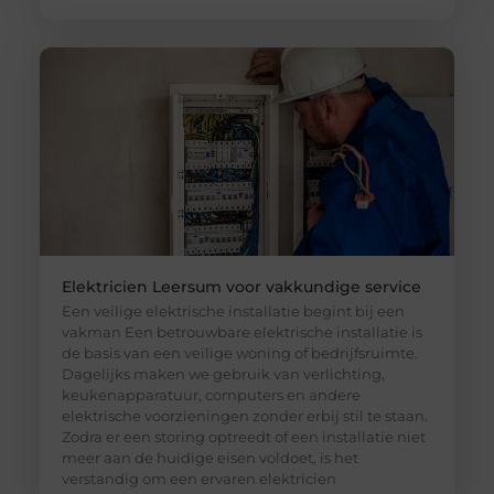
Elektricien Leersum voor vakkundige service
Een veilige elektrische installatie begint bij een
vakman Een betrouwbare elektrische installatie is
de basis van een veilige woning of bedrijfsruimte.
Dagelijks maken we gebruik van verlichting,
keukenapparatuur, computers en andere
elektrische voorzieningen zonder erbij stil te staan.
Zodra er een storing optreedt of een installatie niet
meer aan de huidige eisen voldoet, is het
verstandig om een ervaren elektricien