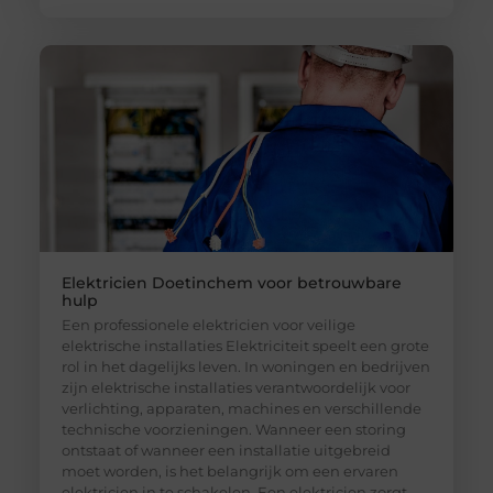
Elektricien Doetinchem voor betrouwbare
hulp
Een professionele elektricien voor veilige
elektrische installaties Elektriciteit speelt een grote
rol in het dagelijks leven. In woningen en bedrijven
zijn elektrische installaties verantwoordelijk voor
verlichting, apparaten, machines en verschillende
technische voorzieningen. Wanneer een storing
ontstaat of wanneer een installatie uitgebreid
moet worden, is het belangrijk om een ervaren
elektricien in te schakelen. Een elektricien zorgt