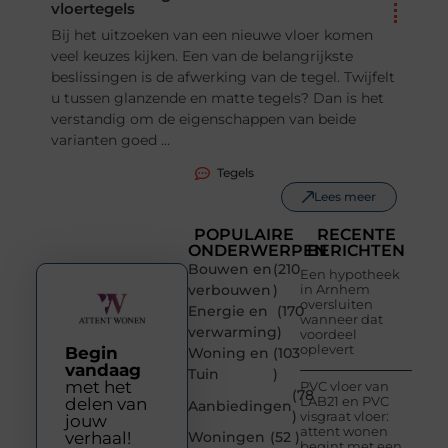
vloertegels
Bij het uitzoeken van een nieuwe vloer komen
veel keuzes kijken. Een van de belangrijkste
beslissingen is de afwerking van de tegel. Twijfelt
u tussen glanzende en matte tegels? Dan is het
verstandig om de eigenschappen van beide
varianten goed ...
Tegels
Lees meer
POPULAIRE
RECENTE
ONDERWERPEN
BERICHTEN
Bouwen en
(210
Een hypotheek
verbouwen
)
in Arnhem
oversluiten
Energie en
(170
wanneer dat
verwarming
)
voordeel
oplevert
Begin
Woning en
(103
vandaag
Tuin
)
met het
PVC vloer van
(78
LAB21 en PVC
delen van
Aanbiedingen
)
visgraat vloer:
jouw
attent wonen
verhaal!
Woningen
(52 )
begint met een