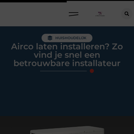
Raamdecoratie kiezen: welke oplossing past bij jouw ramen, ruimte en woonwensen?
HUISHOUDELIJK
Airco laten installeren? Zo
vind je snel een
betrouwbare installateur