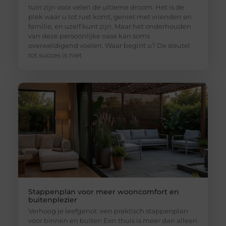
tuin zijn voor velen de ultieme droom. Het is de
plek waar u tot rust komt, geniet met vrienden en
familie, en uzelf kunt zijn. Maar het onderhouden
van deze persoonlijke oase kan soms
overweldigend voelen. Waar begint u? De sleutel
tot succes is niet
Stappenplan voor meer wooncomfort en
buitenplezier
Verhoog je leefgenot: een praktisch stappenplan
voor binnen en buiten Een thuis is meer dan alleen