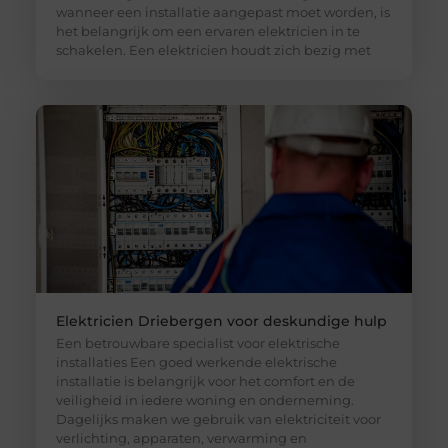
wanneer een installatie aangepast moet worden, is
het belangrijk om een ervaren elektricien in te
schakelen. Een elektricien houdt zich bezig met
Elektricien Driebergen voor deskundige hulp
Een betrouwbare specialist voor elektrische
installaties Een goed werkende elektrische
installatie is belangrijk voor het comfort en de
veiligheid in iedere woning en onderneming.
Dagelijks maken we gebruik van elektriciteit voor
verlichting, apparaten, verwarming en