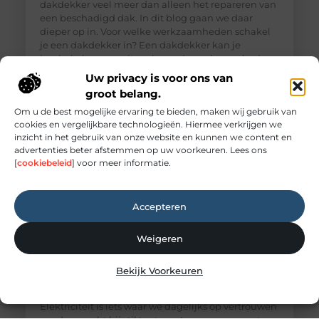
dakdekker veel meer dan alleen het repareren van
een beschadigd dak. In dit blog gaan we daar
dieper op in. Voor welke werkzaamheden schakel
je een dakdekker in? Een dakdekker kan je
inschakelen voor uiteenlopende werkzaamheden,
zoals: · Het opsporen en repareren
Uw privacy is voor ons van
groot belang.
Om u de best mogelijke ervaring te bieden, maken wij gebruik van
cookies en vergelijkbare technologieën. Hiermee verkrijgen we
inzicht in het gebruik van onze website en kunnen we content en
advertenties beter afstemmen op uw voorkeuren. Lees ons
[
cookiebeleid
] voor meer informatie.
Accepteren
Weigeren
Elektricien Amersfoort voor storingen en
Bekijk Voorkeuren
spoedgevallen
Elektriciteit: onmisbaar maar vaak onderschat
Elektriciteit is iets waar we dagelijks op vertrouwen