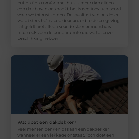
buiten Een comfortabel huis is meer dan alleen
een dak boven ons hoofd; het is een toevluchtsoord
waar we tot rust komen. De kwaliteit van ons leven
wordt sterk beïnvloed door onze directe omgeving.
Dit geldt niet alleen voor de sfeer binnenshuis,
maar ook voor de buitenruimte die we tot onze
beschikking hebben,
Wat doet een dakdekker?
Veel mensen denken pas aan een dakdekker
wanneer er een lekkage ontstaat. Toch doet een