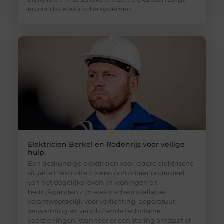
ervoor dat elektrische systemen
Elektricien Berkel en Rodenrijs voor veilige
hulp
Een deskundige elektricien voor iedere elektrische
situatie Elektriciteit is een onmisbaar onderdeel
van het dagelijks leven. In woningen en
bedrijfspanden zijn elektrische installaties
verantwoordelijk voor verlichting, apparatuur,
verwarming en verschillende technische
voorzieningen. Wanneer er een storing ontstaat of