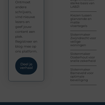
Ontmoet
sterke basis van
LAB21
andere
schrijvers,
Kiezen tussen
vind nieuwe
glanzende en
lezers en
matte
vloertegels
geef jouw
content een
Slotenmaker
plek.
Zwijndrecht voor
Registreer en
veilige
woningen
blog mee op
ons platform.
Slotenmaker
Oosterhout voor
snelle zekerheid
Deel je
verhaal
Slotenmaker
Barneveld voor
optimale
beveiliging