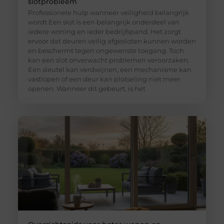
slotprobleem
Professionele hulp wanneer veiligheid belangrijk
wordt Een slot is een belangrijk onderdeel van
iedere woning en ieder bedrijfspand. Het zorgt
ervoor dat deuren veilig afgesloten kunnen worden
en beschermt tegen ongewenste toegang. Toch
kan een slot onverwacht problemen veroorzaken.
Een sleutel kan verdwijnen, een mechanisme kan
vastlopen of een deur kan plotseling niet meer
openen. Wanneer dit gebeurt, is het