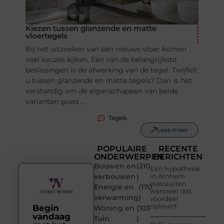
Kiezen tussen glanzende en matte
vloertegels
Bij het uitzoeken van een nieuwe vloer komen
veel keuzes kijken. Een van de belangrijkste
beslissingen is de afwerking van de tegel. Twijfelt
u tussen glanzende en matte tegels? Dan is het
verstandig om de eigenschappen van beide
varianten goed ...
Tegels
Lees meer
POPULAIRE
RECENTE
ONDERWERPEN
BERICHTEN
Bouwen en
(210
Een hypotheek
verbouwen
)
in Arnhem
oversluiten
Energie en
(170
wanneer dat
verwarming
)
voordeel
oplevert
Begin
Woning en
(103
vandaag
Tuin
)