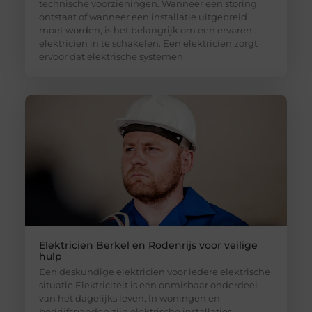
technische voorzieningen. Wanneer een storing
ontstaat of wanneer een installatie uitgebreid
moet worden, is het belangrijk om een ervaren
elektricien in te schakelen. Een elektricien zorgt
ervoor dat elektrische systemen
Elektricien Berkel en Rodenrijs voor veilige
hulp
Een deskundige elektricien voor iedere elektrische
situatie Elektriciteit is een onmisbaar onderdeel
van het dagelijks leven. In woningen en
bedrijfspanden zijn elektrische installaties