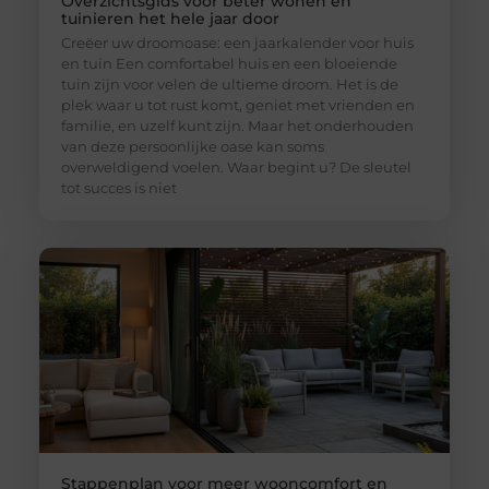
Overzichtsgids voor beter wonen en
tuinieren het hele jaar door
Creëer uw droomoase: een jaarkalender voor huis
en tuin Een comfortabel huis en een bloeiende
tuin zijn voor velen de ultieme droom. Het is de
plek waar u tot rust komt, geniet met vrienden en
familie, en uzelf kunt zijn. Maar het onderhouden
van deze persoonlijke oase kan soms
overweldigend voelen. Waar begint u? De sleutel
tot succes is niet
Stappenplan voor meer wooncomfort en