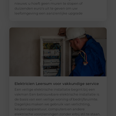
nieuws: u hoeft geen muren te slopen of
duizenden euro’s uit te geven om uw
leefomgeving een aanzienlijke upgrade
Elektricien Leersum voor vakkundige service
Een veilige elektrische installatie begint bij een
vakman Een betrouwbare elektrische installatie is
de basis van een veilige woning of bedrijfsruimte.
Dagelijks maken we gebruik van verlichting,
keukenapparatuur, computers en andere
elektrische voorzieningen zonder erbij stil te staan.