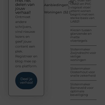
met het
PVC vloer van
(78
LAB21 en PVC
delen van
Aanbiedingen
)
visgraat vloer:
jouw
attent wonen
verhaal!
Woningen
(52 )
begint met een
Ontmoet
sterke basis van
LAB21
andere
schrijvers,
Kiezen tussen
vind nieuwe
glanzende en
lezers en
matte
vloertegels
geef jouw
content een
Slotenmaker
plek.
Zwijndrecht voor
Registreer en
veilige
woningen
blog mee op
ons platform.
Slotenmaker
Oosterhout voor
snelle zekerheid
Deel je
verhaal
Slotenmaker
Barneveld voor
optimale
beveiliging