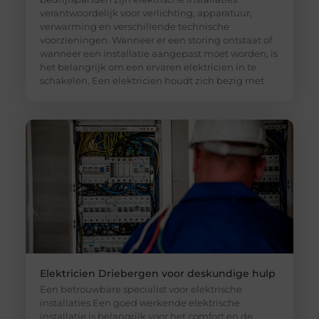
verantwoordelijk voor verlichting, apparatuur,
verwarming en verschillende technische
voorzieningen. Wanneer er een storing ontstaat of
wanneer een installatie aangepast moet worden, is
het belangrijk om een ervaren elektricien in te
schakelen. Een elektricien houdt zich bezig met
Elektricien Driebergen voor deskundige hulp
Een betrouwbare specialist voor elektrische
installaties Een goed werkende elektrische
installatie is belangrijk voor het comfort en de