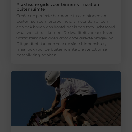
Praktische gids voor binnenklimaat en
buitenruimte
Creëer de perfecte harmonie tussen binnen en
buiten Een comfortabel huis is meer dan alleen
een dak boven ons hoofd; het is een toevluchtsoord
waar we tot rust komen. De kwaliteit van ons leven
wordt sterk beïnvloed door onze directe omgeving.
Dit geldt niet alleen voor de sfeer binnenshuis,
maar ook voor de buitenruimte die we tot onze
beschikking hebben,