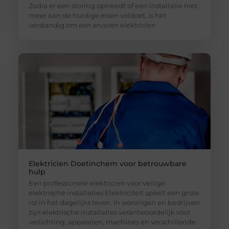
Zodra er een storing optreedt of een installatie niet
meer aan de huidige eisen voldoet, is het
verstandig om een ervaren elektricien
Elektricien Doetinchem voor betrouwbare
hulp
Een professionele elektricien voor veilige
elektrische installaties Elektriciteit speelt een grote
rol in het dagelijks leven. In woningen en bedrijven
zijn elektrische installaties verantwoordelijk voor
verlichting, apparaten, machines en verschillende