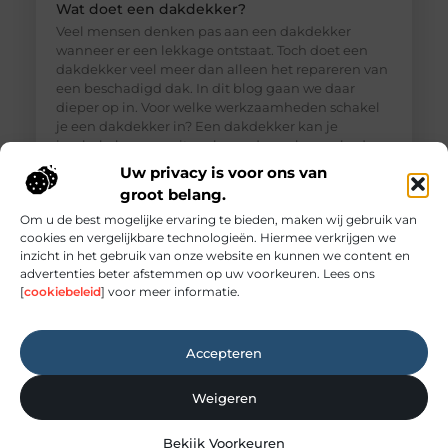
Wat doet een dakdekker?
Veel mensen denken pas aan een dakdekker
wanneer er een lekkage ontstaat. Toch doet een
dakdekker veel meer dan alleen het repareren van
een beschadigd dak. In dit blog gaan we daar
dieper op in. Voor welke werkzaamheden schakel
je een dakdekker in? Een dakdekker kan je
inschakelen voor uiteenlopende werkzaamheden,
zoals: · Het opsporen en repareren
Uw privacy is voor ons van
groot belang.
Om u de best mogelijke ervaring te bieden, maken wij gebruik van
cookies en vergelijkbare technologieën. Hiermee verkrijgen we
inzicht in het gebruik van onze website en kunnen we content en
advertenties beter afstemmen op uw voorkeuren. Lees ons
[
cookiebeleid
] voor meer informatie.
Accepteren
Weigeren
Elektricien Amersfoort voor storingen en
Bekijk Voorkeuren