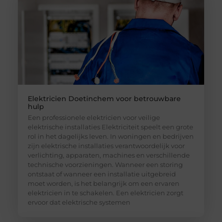
Elektricien Doetinchem voor betrouwbare
hulp
Een professionele elektricien voor veilige
elektrische installaties Elektriciteit speelt een grote
rol in het dagelijks leven. In woningen en bedrijven
zijn elektrische installaties verantwoordelijk voor
verlichting, apparaten, machines en verschillende
technische voorzieningen. Wanneer een storing
ontstaat of wanneer een installatie uitgebreid
moet worden, is het belangrijk om een ervaren
elektricien in te schakelen. Een elektricien zorgt
ervoor dat elektrische systemen