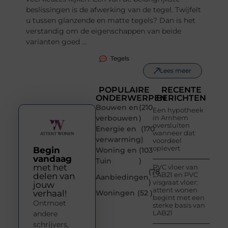
beslissingen is de afwerking van de tegel. Twijfelt
u tussen glanzende en matte tegels? Dan is het
verstandig om de eigenschappen van beide
varianten goed ...
Tegels
Lees meer
POPULAIRE
RECENTE
ONDERWERPEN
BERICHTEN
Bouwen en
(210
Een hypotheek
verbouwen
)
in Arnhem
oversluiten
Energie en
(170
wanneer dat
verwarming
)
voordeel
oplevert
Begin
Woning en
(103
vandaag
Tuin
)
met het
PVC vloer van
(78
LAB21 en PVC
delen van
Aanbiedingen
)
visgraat vloer:
jouw
attent wonen
verhaal!
Woningen
(52 )
begint met een
Ontmoet
sterke basis van
LAB21
andere
schrijvers,