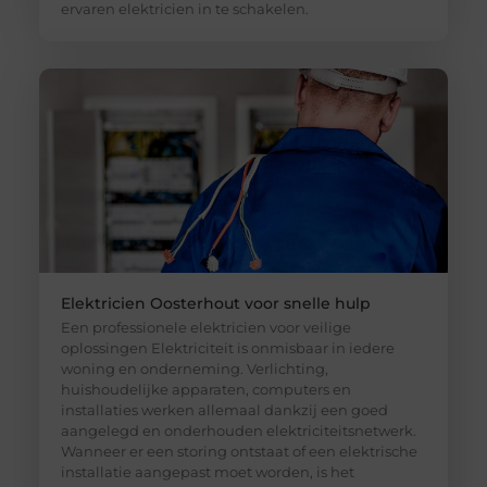
ervaren elektricien in te schakelen.
Elektricien Oosterhout voor snelle hulp
Een professionele elektricien voor veilige
oplossingen Elektriciteit is onmisbaar in iedere
woning en onderneming. Verlichting,
huishoudelijke apparaten, computers en
installaties werken allemaal dankzij een goed
aangelegd en onderhouden elektriciteitsnetwerk.
Wanneer er een storing ontstaat of een elektrische
installatie aangepast moet worden, is het