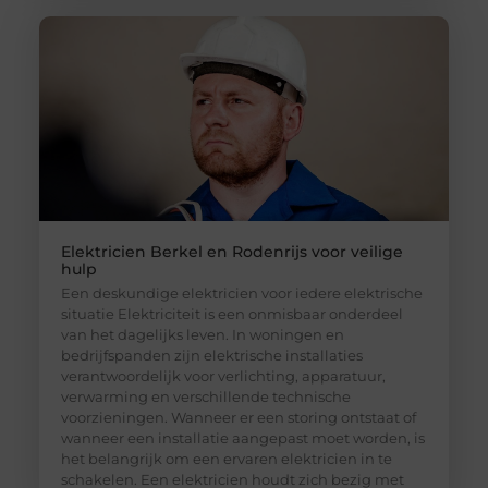
Elektricien Berkel en Rodenrijs voor veilige
hulp
Een deskundige elektricien voor iedere elektrische
situatie Elektriciteit is een onmisbaar onderdeel
van het dagelijks leven. In woningen en
bedrijfspanden zijn elektrische installaties
verantwoordelijk voor verlichting, apparatuur,
verwarming en verschillende technische
voorzieningen. Wanneer er een storing ontstaat of
wanneer een installatie aangepast moet worden, is
het belangrijk om een ervaren elektricien in te
schakelen. Een elektricien houdt zich bezig met