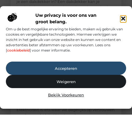
je een dakdekker in? Een dakdekker kan je
inschakelen voor uiteenlopende werkzaamheden,
zoals: · Het opsporen en repareren
Uw privacy is voor ons van
groot belang.
Om u de best mogelijke ervaring te bieden, maken wij gebruik van
cookies en vergelijkbare technologieën. Hiermee verkrijgen we
inzicht in het gebruik van onze website en kunnen we content en
advertenties beter afstemmen op uw voorkeuren. Lees ons
[
cookiebeleid
] voor meer informatie.
Accepteren
Weigeren
Elektricien Amersfoort voor storingen en
Bekijk Voorkeuren
spoedgevallen
Elektriciteit: onmisbaar maar vaak onderschat
Elektriciteit is iets waar we dagelijks op vertrouwen
zonder er echt bij stil te staan. Lampen, apparaten,
internet en verwarmingssystemen: alles werkt
dankzij een goed functionerende elektrische
installatie. Zodra er een storing ontstaat, merk je