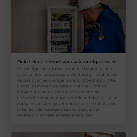
Elektricien Leersum voor vakkundige service
Een veilige elektrische installatie begint bij een
vakman Een betrouwbare elektrische installatie is
de basis van een veilige woning of bedrijfsruimte.
Dagelijks maken we gebruik van verlichting,
keukenapparatuur, computers en andere
elektrische voorzieningen zonder erbij stil te staan.
Zodra er een storing optreedt of een installatie niet
meer aan de huidige eisen voldoet, is het
verstandig om een ervaren elektricien