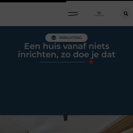
Raamdecoratie kiezen: welke oplossing past bij jouw ramen, ruimte en woonwensen?
INRICHTING
Een huis vanaf niets
inrichten, zo doe je dat