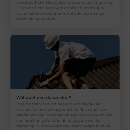
wordt sterk beïnvloed door onze directe omgeving.
Dit geldt niet alleen voor de sfeer binnenshuis,
maar ook voor de buitenruimte die we tot onze
beschikking hebben,
Wat doet een dakdekker?
Veel mensen denken pas aan een dakdekker
wanneer er een lekkage ontstaat. Toch doet een
dakdekker veel meer dan alleen het repareren van
een beschadigd dak. In dit blog gaan we daar
dieper op in. Voor welke werkzaamheden schakel