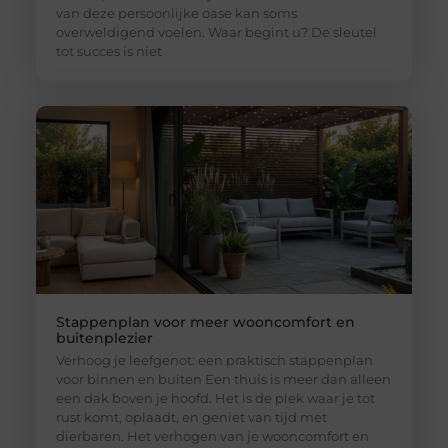
van deze persoonlijke oase kan soms
overweldigend voelen. Waar begint u? De sleutel
tot succes is niet
Stappenplan voor meer wooncomfort en
buitenplezier
Verhoog je leefgenot: een praktisch stappenplan
voor binnen en buiten Een thuis is meer dan alleen
een dak boven je hoofd. Het is de plek waar je tot
rust komt, oplaadt, en geniet van tijd met
dierbaren. Het verhogen van je wooncomfort en