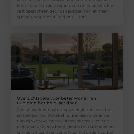
Een sleutel kan verdwijnen, een mechanisme kan
vastlopen of een deur kan plotseling niet meer
openen. Wanneer dit gebeurt, is het
Overzichtsgids voor beter wonen en
tuinieren het hele jaar door
Creëer uw droomoase: een jaarkalender voor huis
en tuin Een comfortabel huis en een bloeiende
tuin zijn voor velen de ultieme droom. Het is de
plek waar u tot rust komt, geniet met vrienden en
familie, en uzelf kunt zijn. Maar het onderhouden