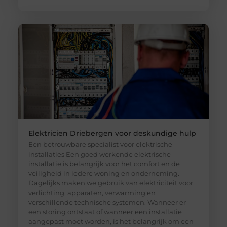
Elektricien Driebergen voor deskundige hulp
Een betrouwbare specialist voor elektrische
installaties Een goed werkende elektrische
installatie is belangrijk voor het comfort en de
veiligheid in iedere woning en onderneming.
Dagelijks maken we gebruik van elektriciteit voor
verlichting, apparaten, verwarming en
verschillende technische systemen. Wanneer er
een storing ontstaat of wanneer een installatie
aangepast moet worden, is het belangrijk om een