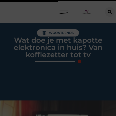
Raamdecoratie kiezen: welke oplossing past bij jouw ramen, ruimte en woonwensen?
WOONTRENDS
Wat doe je met kapotte
elektronica in huis? Van
koffiezetter tot tv