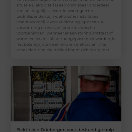
situatie Elektriciteit is een onmisbaar onderdeel
van het dagelijks leven. In woningen en
bedrijfspanden zijn elektrische installaties
verantwoordelijk voor verlichting, apparatuur,
verwarming en verschillende technische
voorzieningen. Wanneer er een storing ontstaat of
wanneer een installatie aangepast moet worden, is
het belangrijk om een ervaren elektricien in te
schakelen. Een elektricien houdt zich bezig met
Elektricien Driebergen voor deskundige hulp