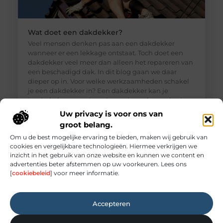
Wat doet een dakdekker?
Veel mensen denken pas aan een dakdekker
wanneer er een lekkage ontstaat. Toch doet een
dakdekker veel meer dan alleen het repareren van
een beschadigd dak. In dit blog gaan we daar
dieper op in. Voor welke werkzaamheden schakel
je een dakdekker in? Een dakdekker kan je
inschakelen voor uiteenlopende werkzaamheden,
zoals: · Het opsporen en repareren
Uw privacy is voor ons van
groot belang.
Om u de best mogelijke ervaring te bieden, maken wij gebruik van
cookies en vergelijkbare technologieën. Hiermee verkrijgen we
inzicht in het gebruik van onze website en kunnen we content en
advertenties beter afstemmen op uw voorkeuren. Lees ons
[
cookiebeleid
] voor meer informatie.
Accepteren