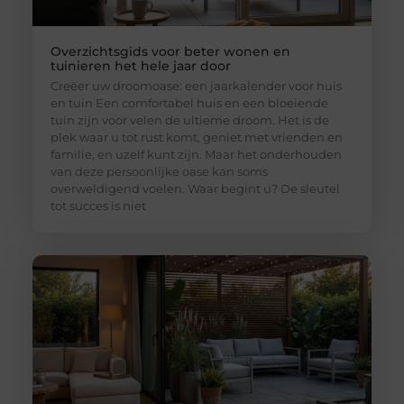
Overzichtsgids voor beter wonen en
tuinieren het hele jaar door
Creëer uw droomoase: een jaarkalender voor huis
en tuin Een comfortabel huis en een bloeiende
tuin zijn voor velen de ultieme droom. Het is de
plek waar u tot rust komt, geniet met vrienden en
familie, en uzelf kunt zijn. Maar het onderhouden
van deze persoonlijke oase kan soms
overweldigend voelen. Waar begint u? De sleutel
tot succes is niet