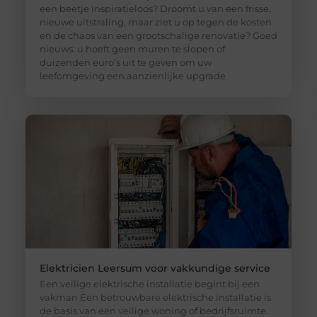
een beetje inspiratieloos? Droomt u van een frisse,
nieuwe uitstraling, maar ziet u op tegen de kosten
en de chaos van een grootschalige renovatie? Goed
nieuws: u hoeft geen muren te slopen of
duizenden euro’s uit te geven om uw
leefomgeving een aanzienlijke upgrade
Elektricien Leersum voor vakkundige service
Een veilige elektrische installatie begint bij een
vakman Een betrouwbare elektrische installatie is
de basis van een veilige woning of bedrijfsruimte.