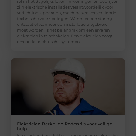
rol in het dagelijks leven. In woningen en bedrijven
zijn elektrische installaties verantwoordelijk voor
verlichting, apparaten, machines en verschillende
technische voorzieningen. Wanneer een storing
ontstaat of wanneer een installatie uitgebreid
moet worden, is het belangrijk om een ervaren
elektricien in te schakelen. Een elektricien zorgt
ervoor dat elektrische systemen
Elektricien Berkel en Rodenrijs voor veilige
hulp
Een deskundige elektricien voor iedere elektrische