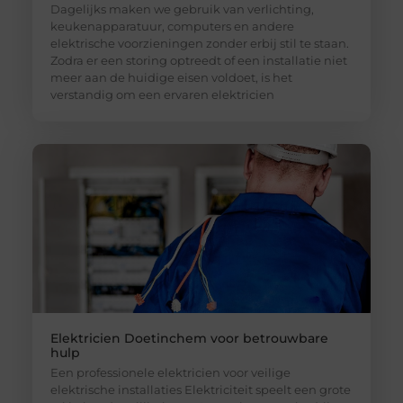
Dagelijks maken we gebruik van verlichting,
keukenapparatuur, computers en andere
elektrische voorzieningen zonder erbij stil te staan.
Zodra er een storing optreedt of een installatie niet
meer aan de huidige eisen voldoet, is het
verstandig om een ervaren elektricien
Elektricien Doetinchem voor betrouwbare
hulp
Een professionele elektricien voor veilige
elektrische installaties Elektriciteit speelt een grote