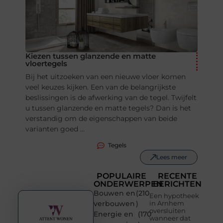
Kiezen tussen glanzende en matte
vloertegels
Bij het uitzoeken van een nieuwe vloer komen
veel keuzes kijken. Een van de belangrijkste
beslissingen is de afwerking van de tegel. Twijfelt
u tussen glanzende en matte tegels? Dan is het
verstandig om de eigenschappen van beide
varianten goed ...
Tegels
Lees meer
POPULAIRE
RECENTE
ONDERWERPEN
BERICHTEN
Bouwen en
(210
Een hypotheek
verbouwen
)
in Arnhem
oversluiten
Energie en
(170
wanneer dat