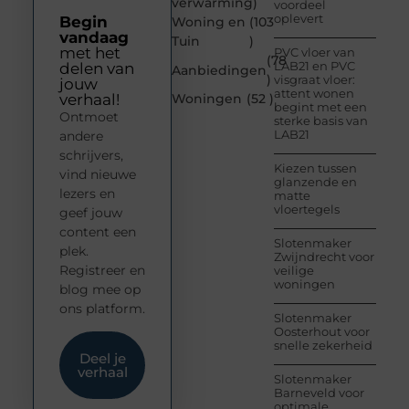
verwarming
)
voordeel
oplevert
Begin
Woning en
(103
vandaag
Tuin
)
met het
PVC vloer van
(78
LAB21 en PVC
delen van
Aanbiedingen
)
visgraat vloer:
jouw
attent wonen
verhaal!
Woningen
(52 )
begint met een
Ontmoet
sterke basis van
LAB21
andere
schrijvers,
Kiezen tussen
vind nieuwe
glanzende en
lezers en
matte
vloertegels
geef jouw
content een
Slotenmaker
plek.
Zwijndrecht voor
Registreer en
veilige
woningen
blog mee op
ons platform.
Slotenmaker
Oosterhout voor
snelle zekerheid
Deel je
verhaal
Slotenmaker
Barneveld voor
optimale