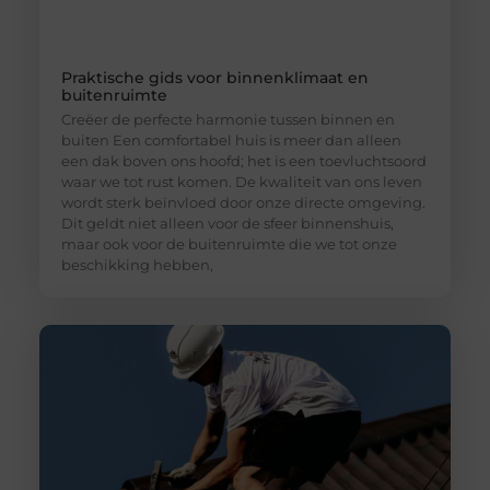
Praktische gids voor binnenklimaat en
buitenruimte
Creëer de perfecte harmonie tussen binnen en
buiten Een comfortabel huis is meer dan alleen
een dak boven ons hoofd; het is een toevluchtsoord
waar we tot rust komen. De kwaliteit van ons leven
wordt sterk beïnvloed door onze directe omgeving.
Dit geldt niet alleen voor de sfeer binnenshuis,
maar ook voor de buitenruimte die we tot onze
beschikking hebben,