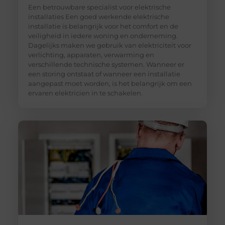
Een betrouwbare specialist voor elektrische
installaties Een goed werkende elektrische
installatie is belangrijk voor het comfort en de
veiligheid in iedere woning en onderneming.
Dagelijks maken we gebruik van elektriciteit voor
verlichting, apparaten, verwarming en
verschillende technische systemen. Wanneer er
een storing ontstaat of wanneer een installatie
aangepast moet worden, is het belangrijk om een
ervaren elektricien in te schakelen.