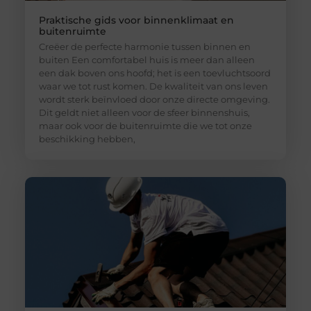
Praktische gids voor binnenklimaat en
buitenruimte
Creëer de perfecte harmonie tussen binnen en
buiten Een comfortabel huis is meer dan alleen
een dak boven ons hoofd; het is een toevluchtsoord
waar we tot rust komen. De kwaliteit van ons leven
wordt sterk beïnvloed door onze directe omgeving.
Dit geldt niet alleen voor de sfeer binnenshuis,
maar ook voor de buitenruimte die we tot onze
beschikking hebben,