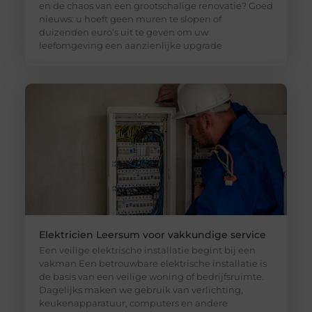
en de chaos van een grootschalige renovatie? Goed
nieuws: u hoeft geen muren te slopen of
duizenden euro’s uit te geven om uw
leefomgeving een aanzienlijke upgrade
Elektricien Leersum voor vakkundige service
Een veilige elektrische installatie begint bij een
vakman Een betrouwbare elektrische installatie is
de basis van een veilige woning of bedrijfsruimte.
Dagelijks maken we gebruik van verlichting,
keukenapparatuur, computers en andere