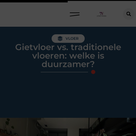
Raamdecoratie kiezen: welke oplossing past bij jouw ramen, ruimte en woonwensen?
VLOER
Gietvloer vs. traditionele
vloeren: welke is
duurzamer?