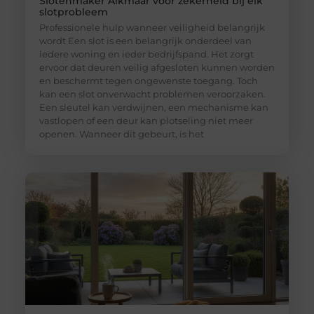
Slotenmaker Alkmaar voor zekerheid bij elk
slotprobleem
Professionele hulp wanneer veiligheid belangrijk
wordt Een slot is een belangrijk onderdeel van
iedere woning en ieder bedrijfspand. Het zorgt
ervoor dat deuren veilig afgesloten kunnen worden
en beschermt tegen ongewenste toegang. Toch
kan een slot onverwacht problemen veroorzaken.
Een sleutel kan verdwijnen, een mechanisme kan
vastlopen of een deur kan plotseling niet meer
openen. Wanneer dit gebeurt, is het