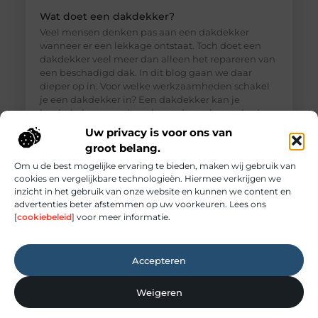
Wat doet een dakdekker?
Veel mensen denken pas aan een dakdekker
wanneer er een lekkage ontstaat. Toch doet een
dakdekker veel meer dan alleen het repareren van
een beschadigd dak. In dit blog gaan we daar
dieper op in. Voor welke werkzaamheden schakel
je een dakdekker in? Een dakdekker kan je
inschakelen voor uiteenlopende werkzaamheden,
zoals: · Het opsporen en repareren
Uw privacy is voor ons van
groot belang.
Om u de best mogelijke ervaring te bieden, maken wij gebruik van
cookies en vergelijkbare technologieën. Hiermee verkrijgen we
inzicht in het gebruik van onze website en kunnen we content en
advertenties beter afstemmen op uw voorkeuren. Lees ons
[
cookiebeleid
] voor meer informatie.
Accepteren
Weigeren