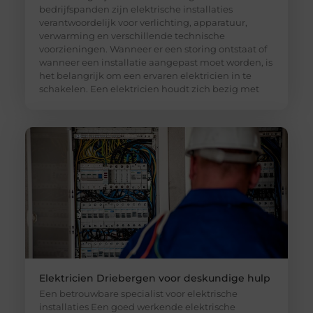
bedrijfspanden zijn elektrische installaties
verantwoordelijk voor verlichting, apparatuur,
verwarming en verschillende technische
voorzieningen. Wanneer er een storing ontstaat of
wanneer een installatie aangepast moet worden, is
het belangrijk om een ervaren elektricien in te
schakelen. Een elektricien houdt zich bezig met
Elektricien Driebergen voor deskundige hulp
Een betrouwbare specialist voor elektrische
installaties Een goed werkende elektrische