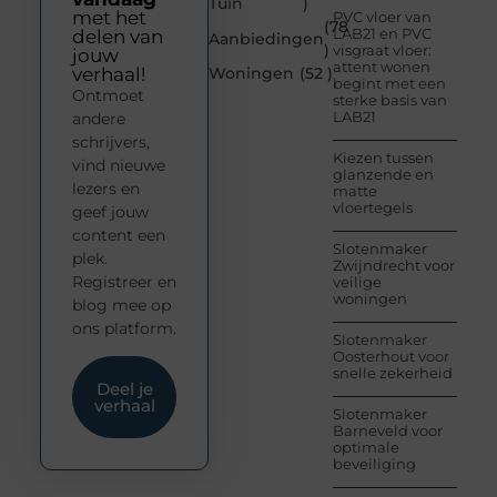
Tuin
)
met het
PVC vloer van
(78
LAB21 en PVC
delen van
Aanbiedingen
)
visgraat vloer:
jouw
attent wonen
verhaal!
Woningen
(52 )
begint met een
Ontmoet
sterke basis van
LAB21
andere
schrijvers,
Kiezen tussen
vind nieuwe
glanzende en
lezers en
matte
vloertegels
geef jouw
content een
Slotenmaker
plek.
Zwijndrecht voor
Registreer en
veilige
woningen
blog mee op
ons platform.
Slotenmaker
Oosterhout voor
snelle zekerheid
Deel je
verhaal
Slotenmaker
Barneveld voor
optimale
beveiliging