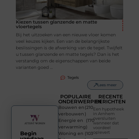
Kiezen tussen glanzende en matte
vloertegels
Bij het uitzoeken van een nieuwe vloer komen
veel keuzes kijken. Een van de belangrijkste
beslissingen is de afwerking van de tegel. Twijfelt
u tussen glanzende en matte tegels? Dan is het
verstandig om de eigenschappen van beide
varianten goed ...
Tegels
Lees meer
POPULAIRE
RECENTE
ONDERWERPEN
BERICHTEN
Bouwen en
(210
Een hypotheek
verbouwen
)
in Arnhem
oversluiten
Energie en
(170
wanneer dat
verwarming
)
voordeel
oplevert
Begin
Woning en
(103
vandaag