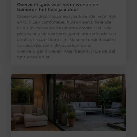
Overzichtsgids voor beter wonen en
tuinieren het hele jaar door
Creëer uw droomoase: een jaarkalender voor huis
en tuin Een comfortabel huis en een bloeiende
tuin zijn voor velen de ultieme droom. Het is de
plek waar u tot rust komt, geniet met vrienden en
familie, en uzelf kunt zijn. Maar het onderhouden
van deze persoonlijke oase kan soms
overweldigend voelen. Waar begint u? De sleutel
tot succes is niet