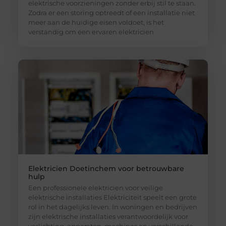
elektrische voorzieningen zonder erbij stil te staan.
Zodra er een storing optreedt of een installatie niet
meer aan de huidige eisen voldoet, is het
verstandig om een ervaren elektricien
Elektricien Doetinchem voor betrouwbare
hulp
Een professionele elektricien voor veilige
elektrische installaties Elektriciteit speelt een grote
rol in het dagelijks leven. In woningen en bedrijven
zijn elektrische installaties verantwoordelijk voor
verlichting, apparaten, machines en verschillende