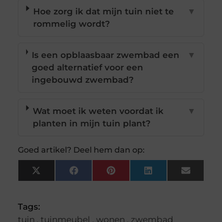
Hoe zorg ik dat mijn tuin niet te
▼
rommelig wordt?
Is een opblaasbaar zwembad een
▼
goed alternatief voor een
ingebouwd zwembad?
Wat moet ik weten voordat ik
▼
planten in mijn tuin plant?
Goed artikel? Deel hem dan op:
X
Facebook
Pinterest
LinkedIn
Email
(Twitter)
Tags:
tuin
,
tuinmeubel
,
wonen
,
zwembad