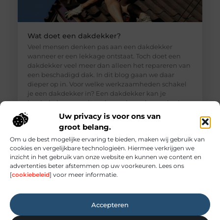
Wat doet een dakdekker?
Veel mensen denken pas aan een dakdekker
wanneer er een lekkage ontstaat. Toch doet een
dakdekker veel meer dan alleen het repareren van
een beschadigd dak. In dit blog gaan we daar
dieper op in. Voor welke werkzaamheden schakel
je een dakdekker in? Een dakdekker kan je
inschakelen voor uiteenlopende werkzaamheden,
zoals: · Het opsporen en repareren
Uw privacy is voor ons van
groot belang.
Om u de best mogelijke ervaring te bieden, maken wij gebruik van
cookies en vergelijkbare technologieën. Hiermee verkrijgen we
inzicht in het gebruik van onze website en kunnen we content en
advertenties beter afstemmen op uw voorkeuren. Lees ons
[
cookiebeleid
] voor meer informatie.
Accepteren