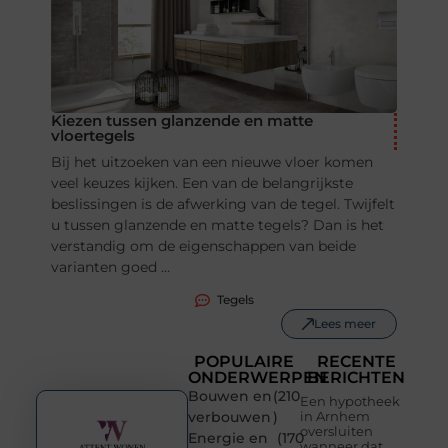
Kiezen tussen glanzende en matte
vloertegels
Bij het uitzoeken van een nieuwe vloer komen
veel keuzes kijken. Een van de belangrijkste
beslissingen is de afwerking van de tegel. Twijfelt
u tussen glanzende en matte tegels? Dan is het
verstandig om de eigenschappen van beide
varianten goed ...
Tegels
Lees meer
POPULAIRE
RECENTE
ONDERWERPEN
BERICHTEN
Bouwen en
(210
Een hypotheek
verbouwen
)
in Arnhem
oversluiten
Energie en
(170
wanneer dat