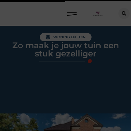
Raamdecoratie kiezen: welke oplossing past bij jouw ramen, ruimte en woonwensen?
WONING EN TUIN
Zo maak je jouw tuin een
stuk gezelliger