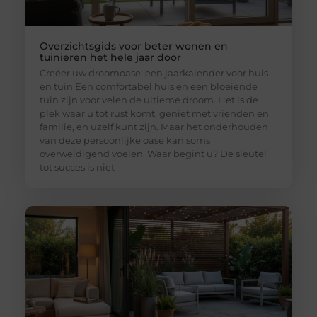
Overzichtsgids voor beter wonen en
tuinieren het hele jaar door
Creëer uw droomoase: een jaarkalender voor huis
en tuin Een comfortabel huis en een bloeiende
tuin zijn voor velen de ultieme droom. Het is de
plek waar u tot rust komt, geniet met vrienden en
familie, en uzelf kunt zijn. Maar het onderhouden
van deze persoonlijke oase kan soms
overweldigend voelen. Waar begint u? De sleutel
tot succes is niet