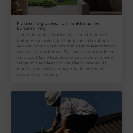
Praktische gids voor binnenklimaat en
buitenruimte
Creëer de perfecte harmonie tussen binnen en
buiten Een comfortabel huis is meer dan alleen
een dak boven ons hoofd; het is een toevluchtsoord
waar we tot rust komen. De kwaliteit van ons leven
wordt sterk beïnvloed door onze directe omgeving.
Dit geldt niet alleen voor de sfeer binnenshuis,
maar ook voor de buitenruimte die we tot onze
beschikking hebben,