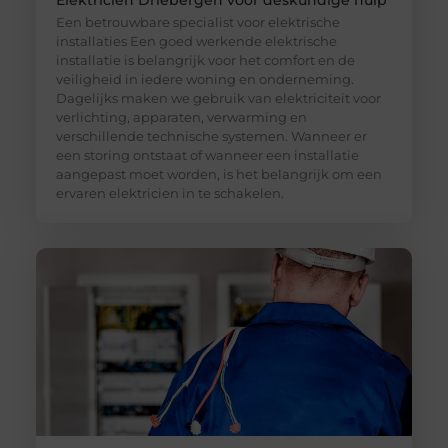
Elektricien Driebergen voor deskundige hulp
Een betrouwbare specialist voor elektrische
installaties Een goed werkende elektrische
installatie is belangrijk voor het comfort en de
veiligheid in iedere woning en onderneming.
Dagelijks maken we gebruik van elektriciteit voor
verlichting, apparaten, verwarming en
verschillende technische systemen. Wanneer er
een storing ontstaat of wanneer een installatie
aangepast moet worden, is het belangrijk om een
ervaren elektricien in te schakelen.