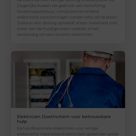
Dagelijks maken we gebruik van verlichting,
keukenapparatuur, computers en andere
elektrische voorzieningen zonder erbij stil te staan.
Zodra er een storing optreedt of een installatie niet
meer aan de huidige eisen voldoet, is het
verstandig om een ervaren elektricien
Elektricien Doetinchem voor betrouwbare
hulp
Een professionele elektricien voor veilige
elektrische installaties Elektriciteit speelt een grote