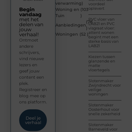
verwarming
)
voordeel
oplevert
Begin
Woning en
(103
vandaag
Tuin
)
met het
PVC vloer van
(78
LAB21 en PVC
delen van
Aanbiedingen
)
visgraat vloer:
jouw
attent wonen
verhaal!
Woningen
(52 )
begint met een
Ontmoet
sterke basis van
LAB21
andere
schrijvers,
Kiezen tussen
vind nieuwe
glanzende en
lezers en
matte
vloertegels
geef jouw
content een
Slotenmaker
plek.
Zwijndrecht voor
Registreer en
veilige
woningen
blog mee op
ons platform.
Slotenmaker
Oosterhout voor
snelle zekerheid
Deel je
verhaal
Slotenmaker
Barneveld voor