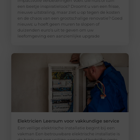
impactvolle verbeteringen Voelt uw huis of tuin
een beetje inspiratieloos? Droomt u van een frisse,
nieuwe uitstraling, maar ziet u op tegen de kosten
en de chaos van een grootschalige renovatie? Goed
nieuws: u hoeft geen muren te slopen of
duizenden euro’s uit te geven om uw
leefomgeving een aanzienlijke upgrade
Elektricien Leersum voor vakkundige service
Een veilige elektrische installatie begint bij een
vakman Een betrouwbare elektrische installatie is
de basis van een veilige woning of bedrijfsruimte.