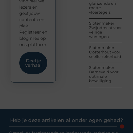
vind nieuwe
glanzende en
lezers en
matte
vloertegels
geef jouw
content een
Slotenmaker
plek.
Zwijndrecht voor
Registreer en
veilige
woningen
blog mee op
ons platform.
Slotenmaker
Oosterhout voor
snelle zekerheid
Deel je
verhaal
Slotenmaker
Barneveld voor
optimale
beveiliging
Heb je deze artikelen al onder ogen gehad?
Ontdek de fascinerende en intrigerende verhalen die