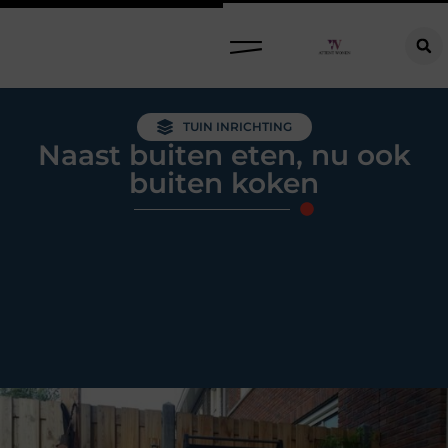
Raamdecoratie kiezen: welke oplossing past bij jouw ramen, ruimte en woonwensen?
TUIN INRICHTING
Naast buiten eten, nu ook
buiten koken