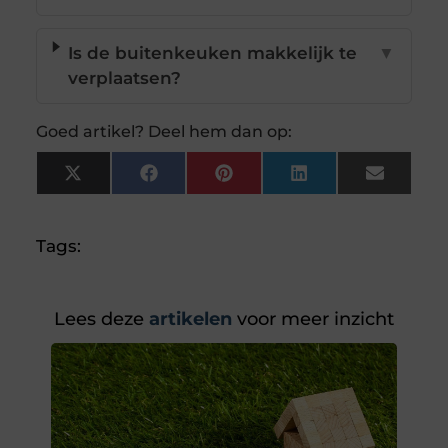
Is de buitenkeuken makkelijk te
▼
verplaatsen?
Goed artikel? Deel hem dan op:
X
Facebook
Pinterest
LinkedIn
Email
(Twitter)
Tags:
Lees deze
artikelen
voor meer inzicht