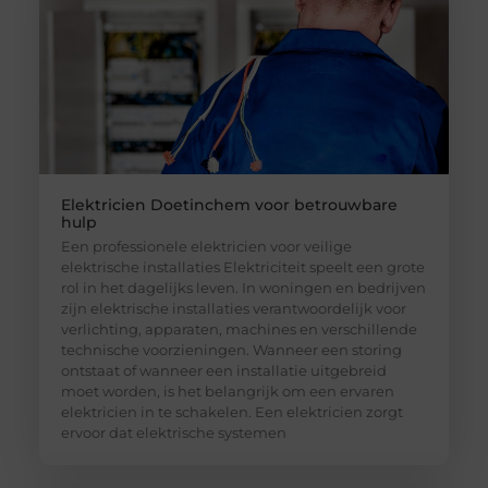
Elektricien Doetinchem voor betrouwbare
hulp
Een professionele elektricien voor veilige
elektrische installaties Elektriciteit speelt een grote
rol in het dagelijks leven. In woningen en bedrijven
zijn elektrische installaties verantwoordelijk voor
verlichting, apparaten, machines en verschillende
technische voorzieningen. Wanneer een storing
ontstaat of wanneer een installatie uitgebreid
moet worden, is het belangrijk om een ervaren
elektricien in te schakelen. Een elektricien zorgt
ervoor dat elektrische systemen