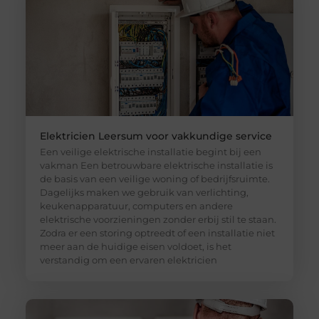
Elektricien Leersum voor vakkundige service
Een veilige elektrische installatie begint bij een
vakman Een betrouwbare elektrische installatie is
de basis van een veilige woning of bedrijfsruimte.
Dagelijks maken we gebruik van verlichting,
keukenapparatuur, computers en andere
elektrische voorzieningen zonder erbij stil te staan.
Zodra er een storing optreedt of een installatie niet
meer aan de huidige eisen voldoet, is het
verstandig om een ervaren elektricien