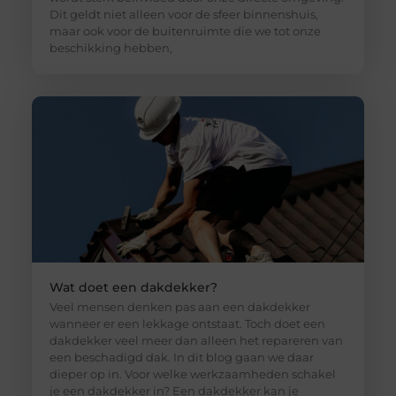
Dit geldt niet alleen voor de sfeer binnenshuis,
maar ook voor de buitenruimte die we tot onze
beschikking hebben,
Wat doet een dakdekker?
Veel mensen denken pas aan een dakdekker
wanneer er een lekkage ontstaat. Toch doet een
dakdekker veel meer dan alleen het repareren van
een beschadigd dak. In dit blog gaan we daar
dieper op in. Voor welke werkzaamheden schakel
je een dakdekker in? Een dakdekker kan je