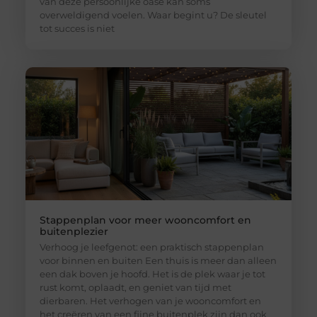
van deze persoonlijke oase kan soms
overweldigend voelen. Waar begint u? De sleutel
tot succes is niet
Stappenplan voor meer wooncomfort en
buitenplezier
Verhoog je leefgenot: een praktisch stappenplan
voor binnen en buiten Een thuis is meer dan alleen
een dak boven je hoofd. Het is de plek waar je tot
rust komt, oplaadt, en geniet van tijd met
dierbaren. Het verhogen van je wooncomfort en
het creëren van een fijne buitenplek zijn dan ook