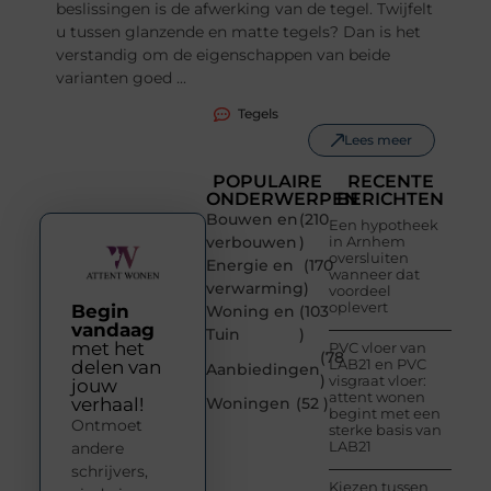
beslissingen is de afwerking van de tegel. Twijfelt
u tussen glanzende en matte tegels? Dan is het
verstandig om de eigenschappen van beide
varianten goed ...
Tegels
Lees meer
POPULAIRE
RECENTE
ONDERWERPEN
BERICHTEN
Bouwen en
(210
Een hypotheek
verbouwen
)
in Arnhem
oversluiten
Energie en
(170
wanneer dat
verwarming
)
voordeel
oplevert
Begin
Woning en
(103
vandaag
Tuin
)
met het
PVC vloer van
(78
LAB21 en PVC
delen van
Aanbiedingen
)
visgraat vloer:
jouw
attent wonen
verhaal!
Woningen
(52 )
begint met een
Ontmoet
sterke basis van
LAB21
andere
schrijvers,
Kiezen tussen