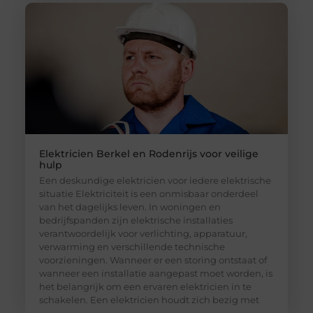
Elektricien Berkel en Rodenrijs voor veilige
hulp
Een deskundige elektricien voor iedere elektrische
situatie Elektriciteit is een onmisbaar onderdeel
van het dagelijks leven. In woningen en
bedrijfspanden zijn elektrische installaties
verantwoordelijk voor verlichting, apparatuur,
verwarming en verschillende technische
voorzieningen. Wanneer er een storing ontstaat of
wanneer een installatie aangepast moet worden, is
het belangrijk om een ervaren elektricien in te
schakelen. Een elektricien houdt zich bezig met