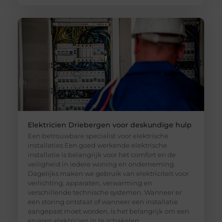
Elektricien Driebergen voor deskundige hulp
Een betrouwbare specialist voor elektrische
installaties Een goed werkende elektrische
installatie is belangrijk voor het comfort en de
veiligheid in iedere woning en onderneming.
Dagelijks maken we gebruik van elektriciteit voor
verlichting, apparaten, verwarming en
verschillende technische systemen. Wanneer er
een storing ontstaat of wanneer een installatie
aangepast moet worden, is het belangrijk om een
ervaren elektricien in te schakelen.