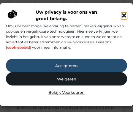
inschakelen voor uiteenlopende werkzaamheden,
zoals: · Het opsporen en repareren
Uw privacy is voor ons van
groot belang.
Om u de best mogelijke ervaring te bieden, maken wij gebruik van
cookies en vergelijkbare technologieën. Hiermee verkrijgen we
inzicht in het gebruik van onze website en kunnen we content en
advertenties beter afstemmen op uw voorkeuren. Lees ons
[
cookiebeleid
] voor meer informatie.
Accepteren
Weigeren
Elektricien Amersfoort voor storingen en
Bekijk Voorkeuren
spoedgevallen
Elektriciteit: onmisbaar maar vaak onderschat
Elektriciteit is iets waar we dagelijks op vertrouwen
zonder er echt bij stil te staan. Lampen, apparaten,
internet en verwarmingssystemen: alles werkt
dankzij een goed functionerende elektrische
installatie. Zodra er een storing ontstaat, merk je