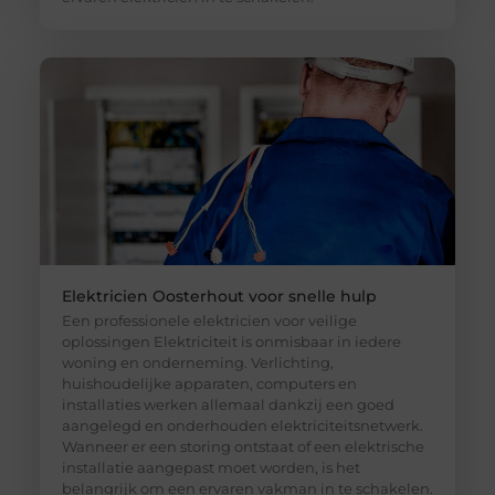
Elektricien Oosterhout voor snelle hulp
Een professionele elektricien voor veilige
oplossingen Elektriciteit is onmisbaar in iedere
woning en onderneming. Verlichting,
huishoudelijke apparaten, computers en
installaties werken allemaal dankzij een goed
aangelegd en onderhouden elektriciteitsnetwerk.
Wanneer er een storing ontstaat of een elektrische
installatie aangepast moet worden, is het
belangrijk om een ervaren vakman in te schakelen.