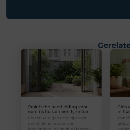
Gerelate
Praktische handleiding voor
Gids 
een fris huis en een fijne tuin
in hui
Creëer uw eigen oase: tips voor
Transf
een stralend huis en een
gids v
bloeiende tuin Een thuis is meer
verbet