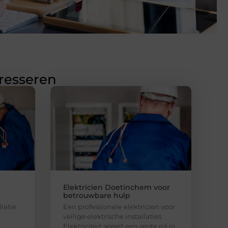
eresseren
Elektricien Doetinchem voor
betrouwbare hulp
llatie
Een professionele elektricien voor
veilige elektrische installaties
Elektriciteit speelt een grote rol in