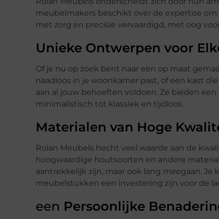
Rolan Meubels onderscheidt zich door hun a
meubelmakers beschikt over de expertise om
met zorg en precisie vervaardigd, met oog voo
Unieke Ontwerpen voor Elk
Of je nu op zoek bent naar een op maat gemaak
naadloos in je woonkamer past, of een kast die
aan al jouw behoeften voldoen. Ze bieden ee
minimalistisch tot klassiek en tijdloos.
Materialen van Hoge Kwalit
Rolan Meubels hecht veel waarde aan de kwali
hoogwaardige houtsoorten en andere materiale
aantrekkelijk zijn, maar ook lang meegaan. J
meubelstukken een investering zijn voor de la
een
Persoonlijke Benaderi