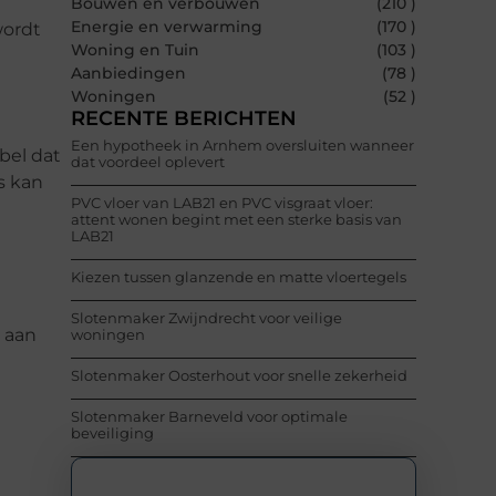
Bouwen en verbouwen
(210 )
Energie en verwarming
(170 )
wordt
Woning en Tuin
(103 )
Aanbiedingen
(78 )
Woningen
(52 )
RECENTE BERICHTEN
Een hypotheek in Arnhem oversluiten wanneer
bel dat
dat voordeel oplevert
s kan
PVC vloer van LAB21 en PVC visgraat vloer:
attent wonen begint met een sterke basis van
LAB21
Kiezen tussen glanzende en matte vloertegels
Slotenmaker Zwijndrecht voor veilige
 aan
woningen
Slotenmaker Oosterhout voor snelle zekerheid
Slotenmaker Barneveld voor optimale
beveiliging