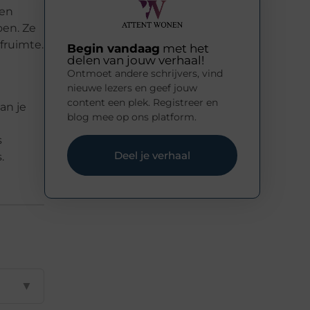
 en
en. Ze
fruimte.
Begin vandaag
met het
delen van jouw verhaal!
Ontmoet andere schrijvers, vind
nieuwe lezers en geef jouw
content een plek. Registreer en
an je
blog mee op ons platform.
s
Deel je verhaal
.
▼