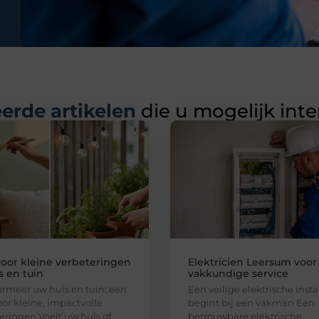
erde artikelen
die u mogelijk int
voor kleine verbeteringen
Elektricien Leersum voor
s en tuin
vakkundige service
ormeer uw huis en tuin: een
Een veilige elektrische insta
oor kleine, impactvolle
begint bij een vakman Een
eringen Voelt uw huis of
betrouwbare elektrische