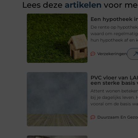
Lees deze
artikelen
voor mee
Een hypotheek in
De rente op hypotheke
waard om regelmatig t
hun hypotheek af en ki
Verzekeringen
PVC vloer van LA
een sterke basis
Attent wonen betekent
bij je dagelijks leve
vooral om de basis waa
Duurzaam En Gez