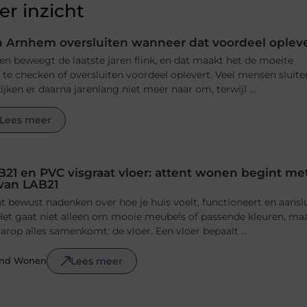
r inzicht
 Arnhem oversluiten wanneer dat voordeel oplev
n beweegt de laatste jaren flink, en dat maakt het de moeite
e checken of oversluiten voordeel oplevert. Veel mensen sluite
jken er daarna jarenlang niet meer naar om, terwijl ...
Lees meer
B21 en PVC visgraat vloer: attent wonen begint me
 van LAB21
 bewust nadenken over hoe je huis voelt, functioneert en aansl
n. Het gaat niet alleen om mooie meubels of passende kleuren, ma
rop alles samenkomt: de vloer. Een vloer bepaalt ...
Lees meer
ond Wonen