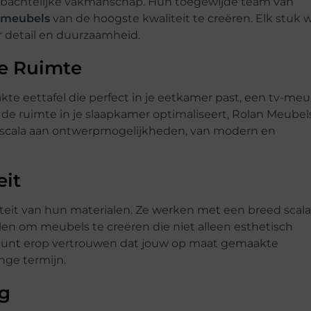
mbachtelijke vakmanschap. Hun toegewijde team van
meubels
van de hoogste kwaliteit te creëren. Elk stuk 
r detail en duurzaamheid.
e Ruimte
te eettafel die perfect in je eetkamer past, een tv-meu
 de ruimte in je slaapkamer optimaliseert, Rolan Meubel
n scala aan ontwerpmogelijkheden, van modern en
eit
teit van hun materialen. Ze werken met een breed scala
n om meubels te creëren die niet alleen esthetisch
e kunt erop vertrouwen dat jouw op maat gemaakte
nge termijn.
ng