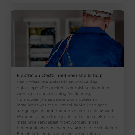
Elektricien Oosterhout voor snelle hulp
Een professionele elektricien voor veilige
oplossingen Elektriciteit is onmisbaar in iedere
woning en onderneming. Verlichting,
huishoudelijke apparaten, computers en
installaties werken allemaal dankzij een goed
aangelegd en onderhouden elektriciteitsnetwerk.
Wanneer er een storing ontstaat of een elektrische
installatie aangepast moet worden, is het
belangrijk om een ervaren vakman in te schakelen.
Een elektricien beschikt over de kennis en