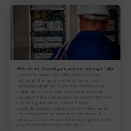
Elektricien Driebergen voor deskundige hulp
Een betrouwbare specialist voor elektrische
installaties Een goed werkende elektrische
installatie is belangrijk voor het comfort en de
veiligheid in iedere woning en onderneming.
Dagelijks maken we gebruik van elektriciteit voor
verlichting, apparaten, verwarming en
verschillende technische systemen. Wanneer er
een storing ontstaat of wanneer een installatie
aangepast moet worden, is het belangrijk om een
ervaren elektricien in te schakelen.