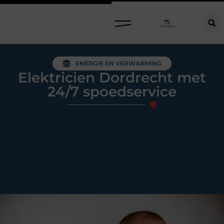
Raamdecoratie kiezen: welke oplossing past bij jouw ramen, ruimte en woonwensen?
ENERGIE EN VERWARMING
Elektricien Dordrecht met
24/7 spoedservice