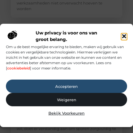
werkzaamheden niet onverwacht hoeven te
worden
Uw privacy is voor ons van
groot belang.
Om u de best mogelijke ervaring te bieden, maken wij gebruik van
cookies en vergelijkbare technologieën. Hiermee verkrijgen we
inzicht in het gebruik van onze website en kunnen we content en
advertenties beter afstemmen op uw voorkeuren. Lees ons
[
cookiebeleid
] voor meer informatie.
Accepteren
Houtworm herkennen en schade aan houten
constructies beperken
Weigeren
Kleine gaatjes in een balk, fijn boormeel op de
vloer of een zacht knisperend geluid in een stille
ruimte kunnen wijzen op houtaantastende
Bekijk Voorkeuren
insecten. Toch is niet iedere beschadiging direct
bewijs van een actieve aantasting. Wie zekerheid
wil, doet er verstandig aan om sporen zorgvuldig te