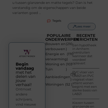
u tussen glanzende en matte tegels? Dan is het
verstandig om de eigenschappen van beide
varianten goed ...
Tegels
Lees meer
POPULAIRE
RECENTE
ONDERWERPEN
BERICHTEN
Bouwen en
(210
Een hypotheek
verbouwen
)
in Arnhem
oversluiten
Energie en
(170
wanneer dat
verwarming
)
voordeel
oplevert
Begin
Woning en
(103
vandaag
Tuin
)
met het
PVC vloer van
(78
LAB21 en PVC
delen van
Aanbiedingen
)
visgraat vloer:
jouw
attent wonen
verhaal!
Woningen
(52 )
begint met een
Ontmoet
sterke basis van
LAB21
andere
schrijvers,
Kiezen tussen
vind nieuwe
glanzende en