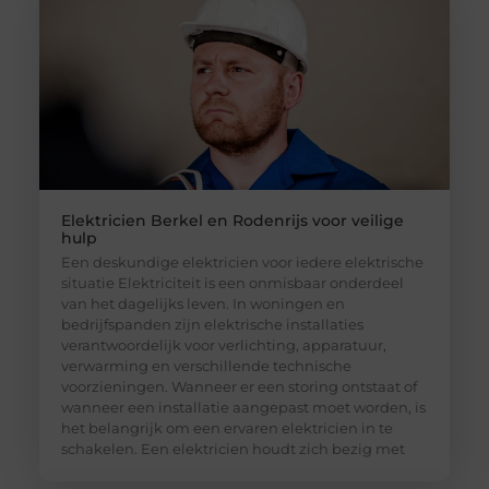
Elektricien Berkel en Rodenrijs voor veilige
hulp
Een deskundige elektricien voor iedere elektrische
situatie Elektriciteit is een onmisbaar onderdeel
van het dagelijks leven. In woningen en
bedrijfspanden zijn elektrische installaties
verantwoordelijk voor verlichting, apparatuur,
verwarming en verschillende technische
voorzieningen. Wanneer er een storing ontstaat of
wanneer een installatie aangepast moet worden, is
het belangrijk om een ervaren elektricien in te
schakelen. Een elektricien houdt zich bezig met