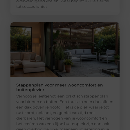
overweldigend voelen. Waar begint u? De sleutel
tot succes is niet
Stappenplan voor meer wooncomfort en
buitenplezier
Verhoog je leefgenot: een praktisch stappenplan
voor binnen en buiten Een thuis is meer dan alleen
een dak boven je hoofd. Het is de plek waar je tot
rust komt, oplaadt, en geniet van tijd met
dierbaren. Het verhogen van je wooncomfort en
het creëren van een fijne buitenplek zijn dan ook
geen overbodige luxe, maar een investering in je