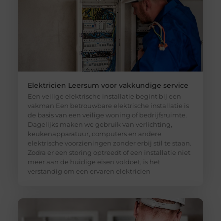
Elektricien Leersum voor vakkundige service
Een veilige elektrische installatie begint bij een
vakman Een betrouwbare elektrische installatie is
de basis van een veilige woning of bedrijfsruimte.
Dagelijks maken we gebruik van verlichting,
keukenapparatuur, computers en andere
elektrische voorzieningen zonder erbij stil te staan.
Zodra er een storing optreedt of een installatie niet
meer aan de huidige eisen voldoet, is het
verstandig om een ervaren elektricien