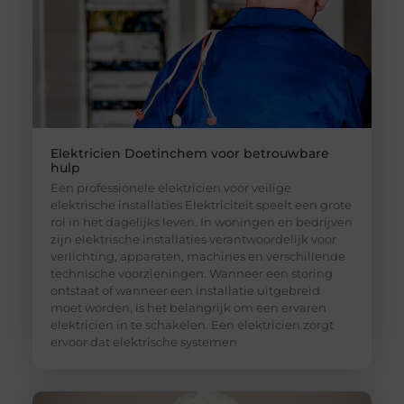
Elektricien Doetinchem voor betrouwbare
hulp
Een professionele elektricien voor veilige
elektrische installaties Elektriciteit speelt een grote
rol in het dagelijks leven. In woningen en bedrijven
zijn elektrische installaties verantwoordelijk voor
verlichting, apparaten, machines en verschillende
technische voorzieningen. Wanneer een storing
ontstaat of wanneer een installatie uitgebreid
moet worden, is het belangrijk om een ervaren
elektricien in te schakelen. Een elektricien zorgt
ervoor dat elektrische systemen