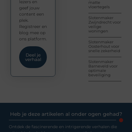
lezers en
matte
vloertegels
geef jouw
content een
Slotenmaker
plek.
Zwijndrecht voor
Registreer en
veilige
woningen
blog mee op
ons platform.
Slotenmaker
Oosterhout voor
snelle zekerheid
Deel je
verhaal
Slotenmaker
Barneveld voor
optimale
beveiliging
Heb je deze artikelen al onder ogen gehad?
Ontdek de fascinerende en intrigerende verhalen die