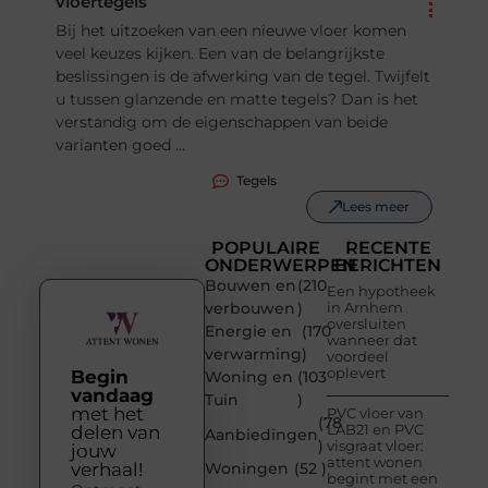
vloertegels
Bij het uitzoeken van een nieuwe vloer komen
veel keuzes kijken. Een van de belangrijkste
beslissingen is de afwerking van de tegel. Twijfelt
u tussen glanzende en matte tegels? Dan is het
verstandig om de eigenschappen van beide
varianten goed ...
Tegels
Lees meer
POPULAIRE
RECENTE
ONDERWERPEN
BERICHTEN
Bouwen en
(210
Een hypotheek
verbouwen
)
in Arnhem
oversluiten
Energie en
(170
wanneer dat
verwarming
)
voordeel
oplevert
Begin
Woning en
(103
vandaag
Tuin
)
met het
PVC vloer van
(78
LAB21 en PVC
delen van
Aanbiedingen
)
visgraat vloer:
jouw
attent wonen
verhaal!
Woningen
(52 )
begint met een