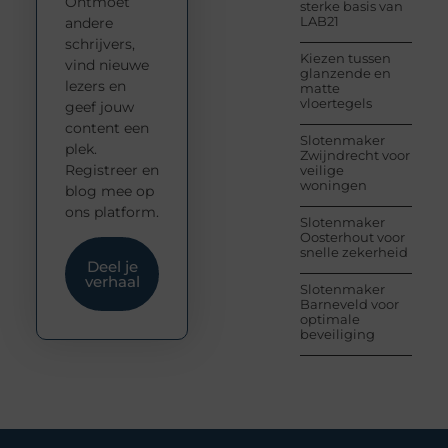
Ontmoet
sterke basis van
LAB21
andere
schrijvers,
Kiezen tussen
vind nieuwe
glanzende en
lezers en
matte
vloertegels
geef jouw
content een
Slotenmaker
plek.
Zwijndrecht voor
Registreer en
veilige
woningen
blog mee op
ons platform.
Slotenmaker
Oosterhout voor
snelle zekerheid
Deel je
verhaal
Slotenmaker
Barneveld voor
optimale
beveiliging