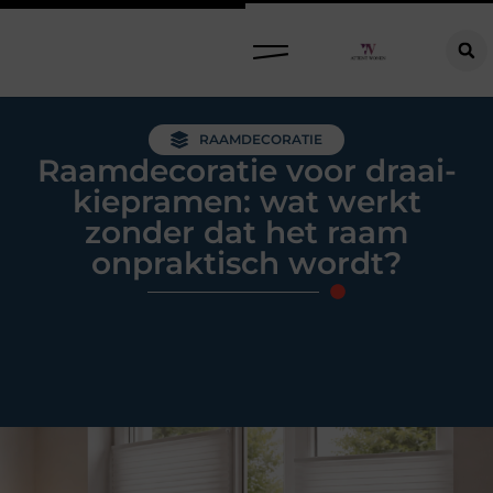
Raamdecoratie kiezen: welke oplossing past bij jouw ramen, ruimte en woonwensen?
RAAMDECORATIE
Raamdecoratie voor draai-
kiepramen: wat werkt
zonder dat het raam
onpraktisch wordt?