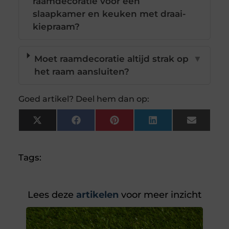
raamdecoratie voor een
slaapkamer en keuken met draai-
kiepraam?
Moet raamdecoratie altijd strak op
▼
het raam aansluiten?
Goed artikel? Deel hem dan op:
X
Facebook
Pinterest
LinkedIn
Email
(Twitter)
Tags:
Lees deze
artikelen
voor meer inzicht