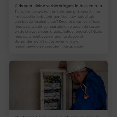
Gids voor kleine verbeteringen in huis en tuin
Transformeer uw huis en tuin: een gids voor kleine,
impactvolle verbeteringen Voelt uw huis of tuin
een beetje inspiratieloos? Droomt u van een frisse,
nieuwe uitstraling, maar ziet u op tegen de kosten
en de chaos van een grootschalige renovatie? Goed
nieuws: u hoeft geen muren te slopen of
duizenden euro’s uit te geven om uw
leefomgeving een aanzienlijke upgrade