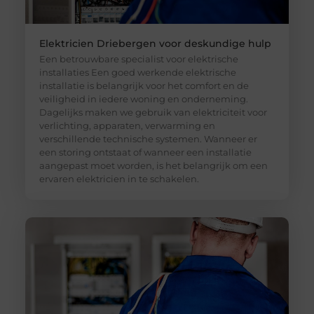
Elektricien Driebergen voor deskundige hulp
Een betrouwbare specialist voor elektrische
installaties Een goed werkende elektrische
installatie is belangrijk voor het comfort en de
veiligheid in iedere woning en onderneming.
Dagelijks maken we gebruik van elektriciteit voor
verlichting, apparaten, verwarming en
verschillende technische systemen. Wanneer er
een storing ontstaat of wanneer een installatie
aangepast moet worden, is het belangrijk om een
ervaren elektricien in te schakelen.