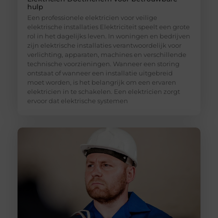
hulp
Een professionele elektricien voor veilige
elektrische installaties Elektriciteit speelt een grote
rol in het dagelijks leven. In woningen en bedrijven
zijn elektrische installaties verantwoordelijk voor
verlichting, apparaten, machines en verschillende
technische voorzieningen. Wanneer een storing
ontstaat of wanneer een installatie uitgebreid
moet worden, is het belangrijk om een ervaren
elektricien in te schakelen. Een elektricien zorgt
ervoor dat elektrische systemen