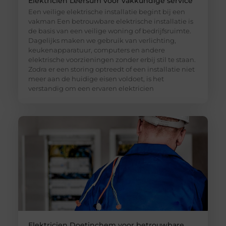
Elektricien Leersum voor vakkundige service
Een veilige elektrische installatie begint bij een
vakman Een betrouwbare elektrische installatie is
de basis van een veilige woning of bedrijfsruimte.
Dagelijks maken we gebruik van verlichting,
keukenapparatuur, computers en andere
elektrische voorzieningen zonder erbij stil te staan.
Zodra er een storing optreedt of een installatie niet
meer aan de huidige eisen voldoet, is het
verstandig om een ervaren elektricien
Elektricien Doetinchem voor betrouwbare