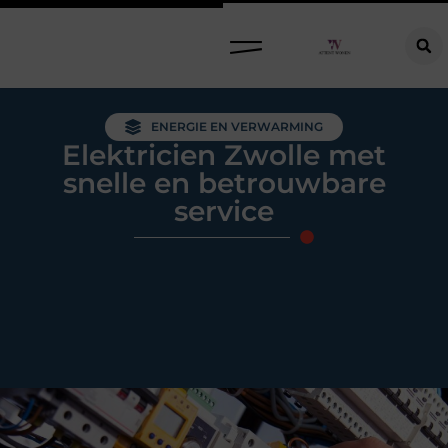
Raamdecoratie kiezen: welke oplossing past bij jouw ramen, ruimte en woonwensen?
ENERGIE EN VERWARMING
Elektricien Zwolle met
snelle en betrouwbare
service