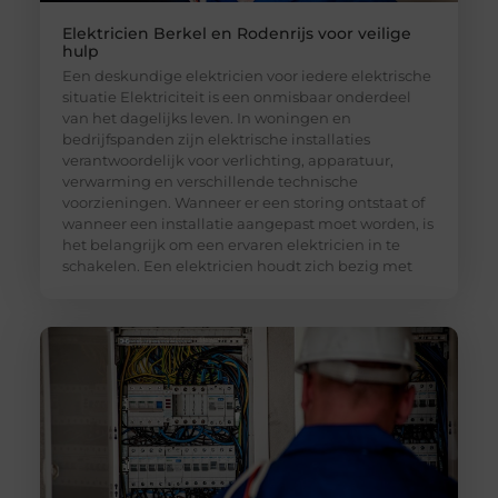
Elektricien Berkel en Rodenrijs voor veilige
hulp
Een deskundige elektricien voor iedere elektrische
situatie Elektriciteit is een onmisbaar onderdeel
van het dagelijks leven. In woningen en
bedrijfspanden zijn elektrische installaties
verantwoordelijk voor verlichting, apparatuur,
verwarming en verschillende technische
voorzieningen. Wanneer er een storing ontstaat of
wanneer een installatie aangepast moet worden, is
het belangrijk om een ervaren elektricien in te
schakelen. Een elektricien houdt zich bezig met