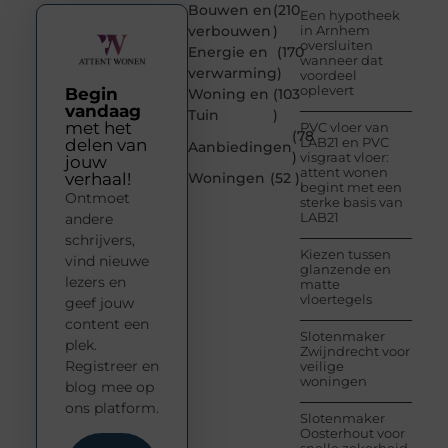
Bouwen en
(210
Een hypotheek
verbouwen
)
in Arnhem
oversluiten
Energie en
(170
wanneer dat
verwarming
)
voordeel
oplevert
Begin
Woning en
(103
vandaag
Tuin
)
met het
PVC vloer van
(78
LAB21 en PVC
delen van
Aanbiedingen
)
visgraat vloer:
jouw
attent wonen
verhaal!
Woningen
(52 )
begint met een
Ontmoet
sterke basis van
LAB21
andere
schrijvers,
Kiezen tussen
vind nieuwe
glanzende en
lezers en
matte
vloertegels
geef jouw
content een
Slotenmaker
plek.
Zwijndrecht voor
Registreer en
veilige
woningen
blog mee op
ons platform.
Slotenmaker
Oosterhout voor