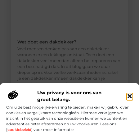
Wat doet een dakdekker?
Veel mensen denken pas aan een dakdekker
wanneer er een lekkage ontstaat. Toch doet een
dakdekker veel meer dan alleen het repareren van
een beschadigd dak. In dit blog gaan we daar
dieper op in. Voor welke werkzaamheden schakel
je een dakdekker in? Een dakdekker kan je
inschakelen voor uiteenlopende werkzaamheden,
zoals: · Het opsporen en repareren
Uw privacy is voor ons van
groot belang.
Om u de best mogelijke ervaring te bieden, maken wij gebruik van
cookies en vergelijkbare technologieën. Hiermee verkrijgen we
inzicht in het gebruik van onze website en kunnen we content en
advertenties beter afstemmen op uw voorkeuren. Lees ons
[
cookiebeleid
] voor meer informatie.