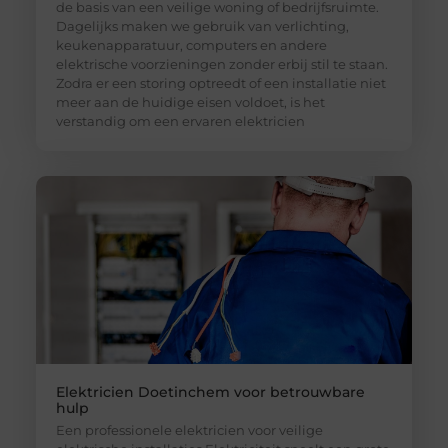
de basis van een veilige woning of bedrijfsruimte.
Dagelijks maken we gebruik van verlichting,
keukenapparatuur, computers en andere
elektrische voorzieningen zonder erbij stil te staan.
Zodra er een storing optreedt of een installatie niet
meer aan de huidige eisen voldoet, is het
verstandig om een ervaren elektricien
Elektricien Doetinchem voor betrouwbare
hulp
Een professionele elektricien voor veilige