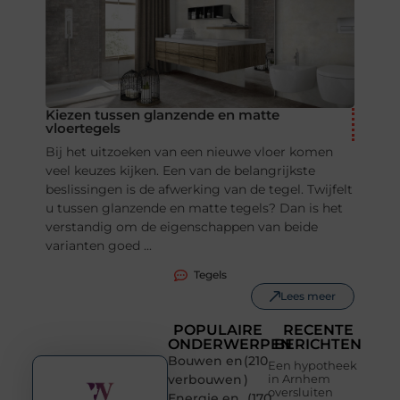
Kiezen tussen glanzende en matte
vloertegels
Bij het uitzoeken van een nieuwe vloer komen
veel keuzes kijken. Een van de belangrijkste
beslissingen is de afwerking van de tegel. Twijfelt
u tussen glanzende en matte tegels? Dan is het
verstandig om de eigenschappen van beide
varianten goed ...
Tegels
Lees meer
POPULAIRE
RECENTE
ONDERWERPEN
BERICHTEN
Bouwen en
(210
Een hypotheek
verbouwen
)
in Arnhem
oversluiten
Energie en
(170