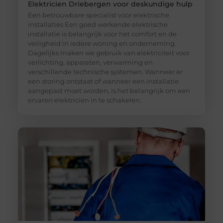
Elektricien Driebergen voor deskundige hulp
Een betrouwbare specialist voor elektrische
installaties Een goed werkende elektrische
installatie is belangrijk voor het comfort en de
veiligheid in iedere woning en onderneming.
Dagelijks maken we gebruik van elektriciteit voor
verlichting, apparaten, verwarming en
verschillende technische systemen. Wanneer er
een storing ontstaat of wanneer een installatie
aangepast moet worden, is het belangrijk om een
ervaren elektricien in te schakelen.