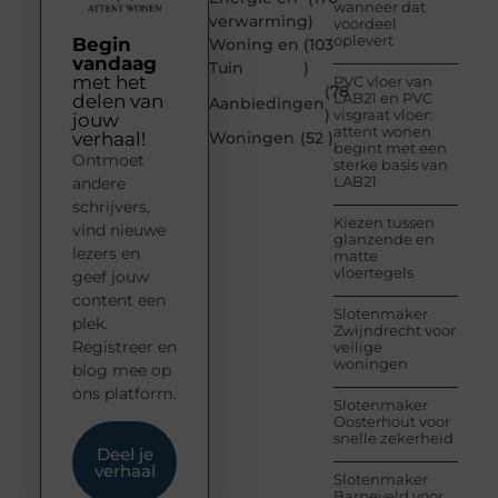
wanneer dat
verwarming
)
voordeel
oplevert
Begin
Woning en
(103
vandaag
Tuin
)
met het
PVC vloer van
(78
LAB21 en PVC
delen van
Aanbiedingen
)
visgraat vloer:
jouw
attent wonen
verhaal!
Woningen
(52 )
begint met een
Ontmoet
sterke basis van
LAB21
andere
schrijvers,
Kiezen tussen
vind nieuwe
glanzende en
lezers en
matte
vloertegels
geef jouw
content een
Slotenmaker
plek.
Zwijndrecht voor
Registreer en
veilige
woningen
blog mee op
ons platform.
Slotenmaker
Oosterhout voor
snelle zekerheid
Deel je
verhaal
Slotenmaker
Barneveld voor