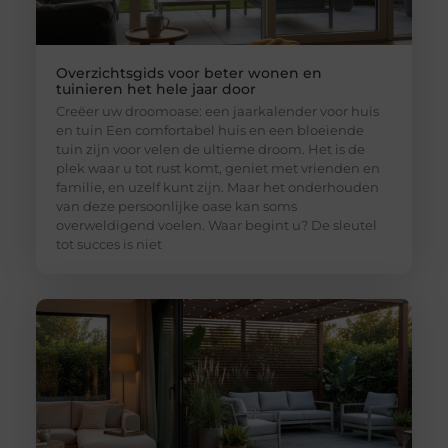
Overzichtsgids voor beter wonen en
tuinieren het hele jaar door
Creëer uw droomoase: een jaarkalender voor huis
en tuin Een comfortabel huis en een bloeiende
tuin zijn voor velen de ultieme droom. Het is de
plek waar u tot rust komt, geniet met vrienden en
familie, en uzelf kunt zijn. Maar het onderhouden
van deze persoonlijke oase kan soms
overweldigend voelen. Waar begint u? De sleutel
tot succes is niet