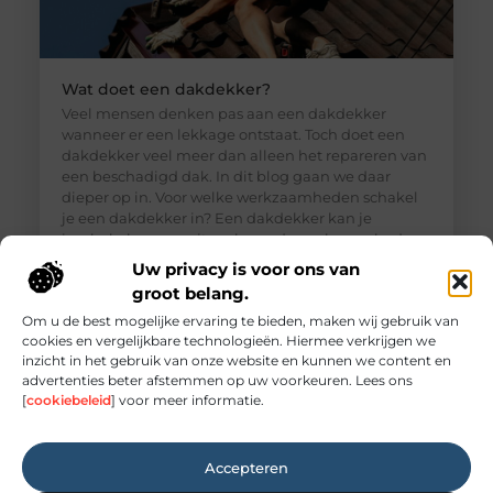
Wat doet een dakdekker?
Veel mensen denken pas aan een dakdekker
wanneer er een lekkage ontstaat. Toch doet een
dakdekker veel meer dan alleen het repareren van
een beschadigd dak. In dit blog gaan we daar
dieper op in. Voor welke werkzaamheden schakel
je een dakdekker in? Een dakdekker kan je
inschakelen voor uiteenlopende werkzaamheden,
zoals: · Het opsporen en repareren
Uw privacy is voor ons van
groot belang.
Om u de best mogelijke ervaring te bieden, maken wij gebruik van
cookies en vergelijkbare technologieën. Hiermee verkrijgen we
inzicht in het gebruik van onze website en kunnen we content en
advertenties beter afstemmen op uw voorkeuren. Lees ons
[
cookiebeleid
] voor meer informatie.
Accepteren