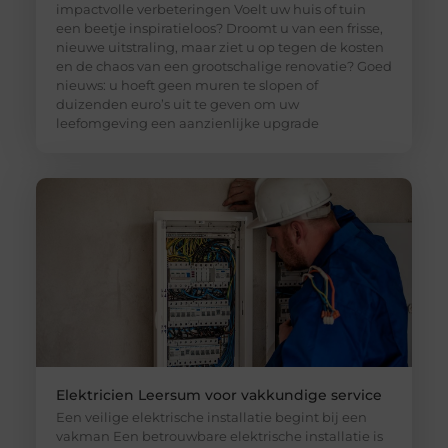
impactvolle verbeteringen Voelt uw huis of tuin
een beetje inspiratieloos? Droomt u van een frisse,
nieuwe uitstraling, maar ziet u op tegen de kosten
en de chaos van een grootschalige renovatie? Goed
nieuws: u hoeft geen muren te slopen of
duizenden euro’s uit te geven om uw
leefomgeving een aanzienlijke upgrade
Elektricien Leersum voor vakkundige service
Een veilige elektrische installatie begint bij een
vakman Een betrouwbare elektrische installatie is