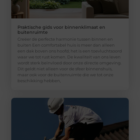
Praktische gids voor binnenklimaat en
buitenruimte
Creëer de perfecte harmonie tussen binnen en
buiten Een comfortabel huis is meer dan alleen
een dak boven ons hoofd; het is een toevluchtsoord
waar we tot rust komen. De kwaliteit van ons leven
wordt sterk beïnvloed door onze directe omgeving.
Dit geldt niet alleen voor de sfeer binnenshuis,
maar ook voor de buitenruimte die we tot onze
beschikking hebben,