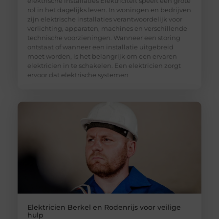
elektrische installaties Elektriciteit speelt een grote
rol in het dagelijks leven. In woningen en bedrijven
zijn elektrische installaties verantwoordelijk voor
verlichting, apparaten, machines en verschillende
technische voorzieningen. Wanneer een storing
ontstaat of wanneer een installatie uitgebreid
moet worden, is het belangrijk om een ervaren
elektricien in te schakelen. Een elektricien zorgt
ervoor dat elektrische systemen
Elektricien Berkel en Rodenrijs voor veilige
hulp