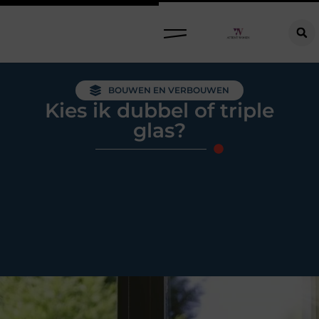
Raamdecoratie kiezen: welke oplossing past bij jouw ramen, ruimte en woonwensen?
BOUWEN EN VERBOUWEN
Kies ik dubbel of triple
glas?