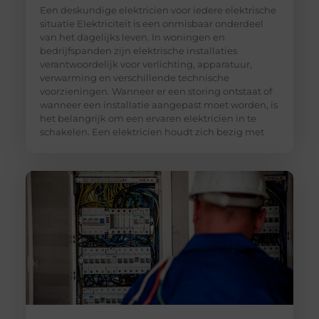
Een deskundige elektricien voor iedere elektrische
situatie Elektriciteit is een onmisbaar onderdeel
van het dagelijks leven. In woningen en
bedrijfspanden zijn elektrische installaties
verantwoordelijk voor verlichting, apparatuur,
verwarming en verschillende technische
voorzieningen. Wanneer er een storing ontstaat of
wanneer een installatie aangepast moet worden, is
het belangrijk om een ervaren elektricien in te
schakelen. Een elektricien houdt zich bezig met