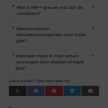
Wat is HR++ glas en wat zijn de
▼
voordelen?
Waarom kiezen
▼
nieuwbouwprojecten voor triple
glas?
Wanneer moet ik mijn ramen
▼
vervangen door dubbel of triple
glas?
Goed artikel? Deel hem dan op:
X
Facebook
Pinterest
LinkedIn
Email
(Twitter)