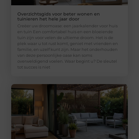
Overzichtsgids voor beter wonen en
tuinieren het hele jaar door
Creëer uw droomoase: een jaarkalender voor huis
en tuin Een comfortabel huis en een bloeiende
tuin zijn voor velen de ultieme droom. Het is de
plek waar u tot rust komt, geniet met vrienden en
familie, en uzelf kunt zijn. Maar het onderhouden
van deze persoonlijke oase kan soms
overweldigend voelen. Waar begint u? De sleutel
tot succes is niet