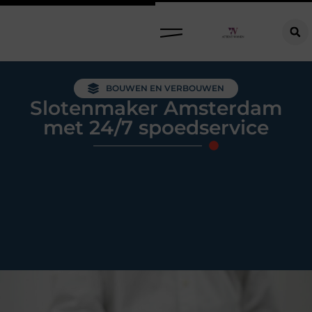
Raamdecoratie kiezen: welke oplossing past bij jouw ramen, ruimte en woonwensen?
BOUWEN EN VERBOUWEN
Slotenmaker Amsterdam
met 24/7 spoedservice