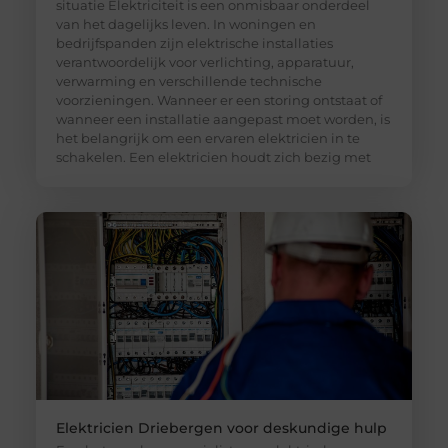
situatie Elektriciteit is een onmisbaar onderdeel
van het dagelijks leven. In woningen en
bedrijfspanden zijn elektrische installaties
verantwoordelijk voor verlichting, apparatuur,
verwarming en verschillende technische
voorzieningen. Wanneer er een storing ontstaat of
wanneer een installatie aangepast moet worden, is
het belangrijk om een ervaren elektricien in te
schakelen. Een elektricien houdt zich bezig met
Elektricien Driebergen voor deskundige hulp