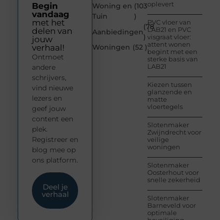
oplevert
Begin
Woning en
(103
vandaag
Tuin
)
met het
PVC vloer van
(78
LAB21 en PVC
delen van
Aanbiedingen
)
visgraat vloer:
jouw
attent wonen
verhaal!
Woningen
(52 )
begint met een
Ontmoet
sterke basis van
LAB21
andere
schrijvers,
Kiezen tussen
vind nieuwe
glanzende en
lezers en
matte
vloertegels
geef jouw
content een
Slotenmaker
plek.
Zwijndrecht voor
Registreer en
veilige
woningen
blog mee op
ons platform.
Slotenmaker
Oosterhout voor
snelle zekerheid
Deel je
verhaal
Slotenmaker
Barneveld voor
optimale