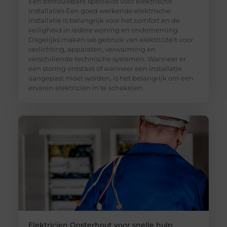
Een betrouwbare specialist voor elektrische
installaties Een goed werkende elektrische
installatie is belangrijk voor het comfort en de
veiligheid in iedere woning en onderneming.
Dagelijks maken we gebruik van elektriciteit voor
verlichting, apparaten, verwarming en
verschillende technische systemen. Wanneer er
een storing ontstaat of wanneer een installatie
aangepast moet worden, is het belangrijk om een
ervaren elektricien in te schakelen.
Elektricien Oosterhout voor snelle hulp