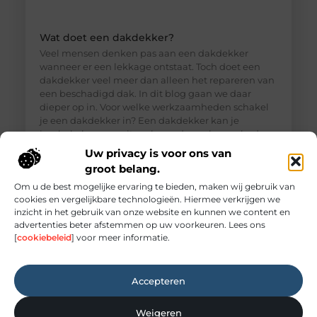
Wat doet een dakdekker?
Veel mensen denken pas aan een dakdekker
wanneer er een lekkage ontstaat. Toch doet een
dakdekker veel meer dan alleen het repareren van
een beschadigd dak. In dit blog gaan we daar
dieper op in. Voor welke werkzaamheden schakel
je een dakdekker in? Een dakdekker kan je
inschakelen voor uiteenlopende werkzaamheden,
zoals: · Het opsporen en repareren
Uw privacy is voor ons van
groot belang.
Om u de best mogelijke ervaring te bieden, maken wij gebruik van
cookies en vergelijkbare technologieën. Hiermee verkrijgen we
inzicht in het gebruik van onze website en kunnen we content en
advertenties beter afstemmen op uw voorkeuren. Lees ons
[
cookiebeleid
] voor meer informatie.
Accepteren
Weigeren