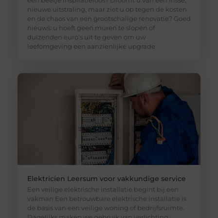
een beetje inspiratieloos? Droomt u van een frisse,
nieuwe uitstraling, maar ziet u op tegen de kosten
en de chaos van een grootschalige renovatie? Goed
nieuws: u hoeft geen muren te slopen of
duizenden euro’s uit te geven om uw
leefomgeving een aanzienlijke upgrade
Elektricien Leersum voor vakkundige service
Een veilige elektrische installatie begint bij een
vakman Een betrouwbare elektrische installatie is
de basis van een veilige woning of bedrijfsruimte.
Dagelijks maken we gebruik van verlichting,