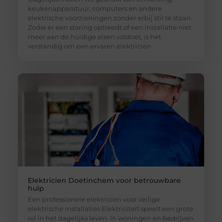
keukenapparatuur, computers en andere
elektrische voorzieningen zonder erbij stil te staan.
Zodra er een storing optreedt of een installatie niet
meer aan de huidige eisen voldoet, is het
verstandig om een ervaren elektricien
Elektricien Doetinchem voor betrouwbare
hulp
Een professionele elektricien voor veilige
elektrische installaties Elektriciteit speelt een grote
rol in het dagelijks leven. In woningen en bedrijven