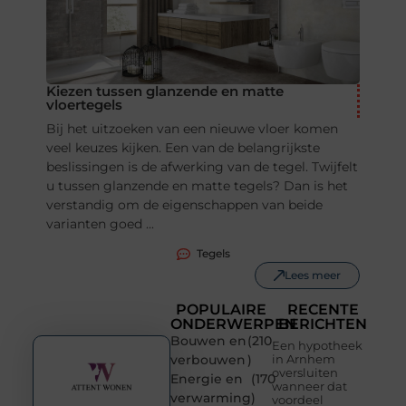
Kiezen tussen glanzende en matte
vloertegels
Bij het uitzoeken van een nieuwe vloer komen
veel keuzes kijken. Een van de belangrijkste
beslissingen is de afwerking van de tegel. Twijfelt
u tussen glanzende en matte tegels? Dan is het
verstandig om de eigenschappen van beide
varianten goed ...
Tegels
Lees meer
POPULAIRE
RECENTE
ONDERWERPEN
BERICHTEN
Bouwen en
(210
Een hypotheek
verbouwen
)
in Arnhem
oversluiten
Energie en
(170
wanneer dat
verwarming
)
voordeel