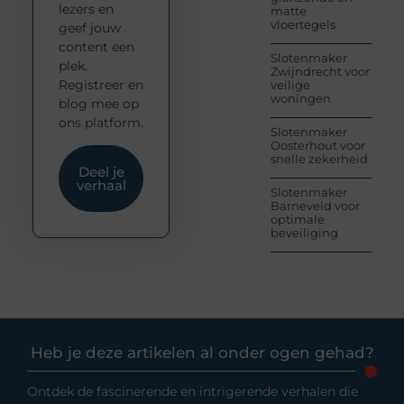
lezers en
matte
vloertegels
geef jouw
content een
Slotenmaker
plek.
Zwijndrecht voor
Registreer en
veilige
woningen
blog mee op
ons platform.
Slotenmaker
Oosterhout voor
snelle zekerheid
Deel je
verhaal
Slotenmaker
Barneveld voor
optimale
beveiliging
Heb je deze artikelen al onder ogen gehad?
Ontdek de fascinerende en intrigerende verhalen die