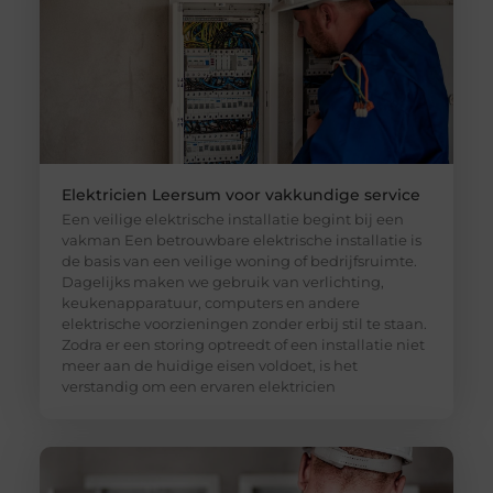
Elektricien Leersum voor vakkundige service
Een veilige elektrische installatie begint bij een
vakman Een betrouwbare elektrische installatie is
de basis van een veilige woning of bedrijfsruimte.
Dagelijks maken we gebruik van verlichting,
keukenapparatuur, computers en andere
elektrische voorzieningen zonder erbij stil te staan.
Zodra er een storing optreedt of een installatie niet
meer aan de huidige eisen voldoet, is het
verstandig om een ervaren elektricien