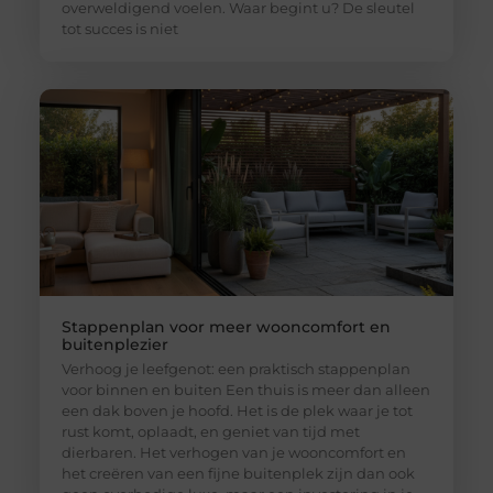
overweldigend voelen. Waar begint u? De sleutel
tot succes is niet
Stappenplan voor meer wooncomfort en
buitenplezier
Verhoog je leefgenot: een praktisch stappenplan
voor binnen en buiten Een thuis is meer dan alleen
een dak boven je hoofd. Het is de plek waar je tot
rust komt, oplaadt, en geniet van tijd met
dierbaren. Het verhogen van je wooncomfort en
het creëren van een fijne buitenplek zijn dan ook