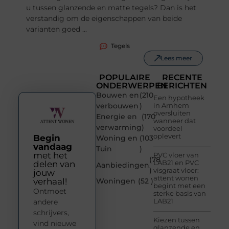
u tussen glanzende en matte tegels? Dan is het
verstandig om de eigenschappen van beide
varianten goed ...
Tegels
Lees meer
POPULAIRE
RECENTE
ONDERWERPEN
BERICHTEN
Bouwen en
(210
Een hypotheek
verbouwen
)
in Arnhem
oversluiten
Energie en
(170
wanneer dat
verwarming
)
voordeel
oplevert
Begin
Woning en
(103
vandaag
Tuin
)
met het
PVC vloer van
(78
LAB21 en PVC
delen van
Aanbiedingen
)
visgraat vloer:
jouw
attent wonen
verhaal!
Woningen
(52 )
begint met een
Ontmoet
sterke basis van
LAB21
andere
schrijvers,
Kiezen tussen
vind nieuwe
glanzende en