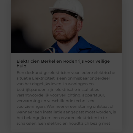
Elektricien Berkel en Rodenrijs voor veilige
hulp
Een deskundige elektricien voor iedere elektrische
situatie Elektriciteit is een onmisbaar onderdeel
van het dagelijks leven. In woningen en
bedrijfspanden zijn elektrische installaties
verantwoordelijk voor verlichting, apparatuur,
verwarming en verschillende technische
voorzieningen. Wanneer er een storing ontstaat of
wanneer een installatie aangepast moet worden, is
het belangrijk om een ervaren elektricien in te
schakelen. Een elektricien houdt zich bezig met