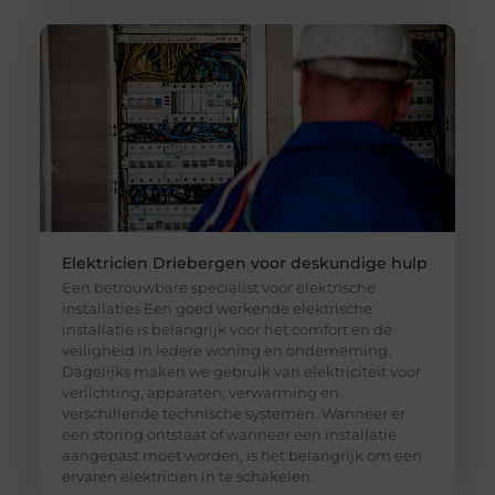
Elektricien Driebergen voor deskundige hulp
Een betrouwbare specialist voor elektrische
installaties Een goed werkende elektrische
installatie is belangrijk voor het comfort en de
veiligheid in iedere woning en onderneming.
Dagelijks maken we gebruik van elektriciteit voor
verlichting, apparaten, verwarming en
verschillende technische systemen. Wanneer er
een storing ontstaat of wanneer een installatie
aangepast moet worden, is het belangrijk om een
ervaren elektricien in te schakelen.