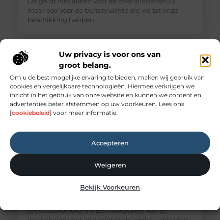
Dit geldt niet alleen voor de sfeer binnenshuis,
maar ook voor de buitenruimte die we tot onze
beschikking hebben,
Uw privacy is voor ons van
groot belang.
Om u de best mogelijke ervaring te bieden, maken wij gebruik van
cookies en vergelijkbare technologieën. Hiermee verkrijgen we
inzicht in het gebruik van onze website en kunnen we content en
advertenties beter afstemmen op uw voorkeuren. Lees ons
[
cookiebeleid
] voor meer informatie.
Accepteren
Wat doet een dakdekker?
Veel mensen denken pas aan een dakdekker
Weigeren
wanneer er een lekkage ontstaat. Toch doet een
dakdekker veel meer dan alleen het repareren van
Bekijk Voorkeuren
een beschadigd dak. In dit blog gaan we daar
dieper op in. Voor welke werkzaamheden schakel
je een dakdekker in? Een dakdekker kan je
inschakelen voor uiteenlopende werkzaamheden,