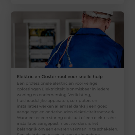
Elektricien Oosterhout voor snelle hulp
Een professionele elektricien voor veilige
oplossingen Elektriciteit is onmisbaar in iedere
woning en onderneming. Verlichting,
huishoudelijke apparaten, computers en
installaties werken allemaal dankzij een goed
aangelegd en onderhouden elektriciteitsnetwerk.
Wanneer er een storing ontstaat of een elektrische
installatie aangepast moet worden, is het
belangrijk om een ervaren vakman in te schakelen.
Een elektricien beschikt over de kennis en