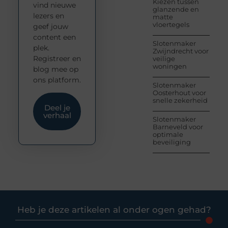
Kiezen tussen
vind nieuwe
glanzende en
lezers en
matte
vloertegels
geef jouw
content een
Slotenmaker
plek.
Zwijndrecht voor
Registreer en
veilige
woningen
blog mee op
ons platform.
Slotenmaker
Oosterhout voor
snelle zekerheid
Deel je
verhaal
Slotenmaker
Barneveld voor
optimale
beveiliging
Heb je deze artikelen al onder ogen gehad?