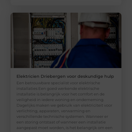
Elektricien Driebergen voor deskundige hulp
Een betrouwbare specialist voor elektrische
installaties Een goed werkende elektrische
installatie is belangrijk voor het comfort en de
veiligheid in iedere woning en onderneming.
Dagelijks maken we gebruik van elektriciteit voor
verlichting, apparaten, verwarming en
verschillende technische systemen. Wanneer er
een storing ontstaat of wanneer een installatie
aangepast moet worden, is het belangrijk om een