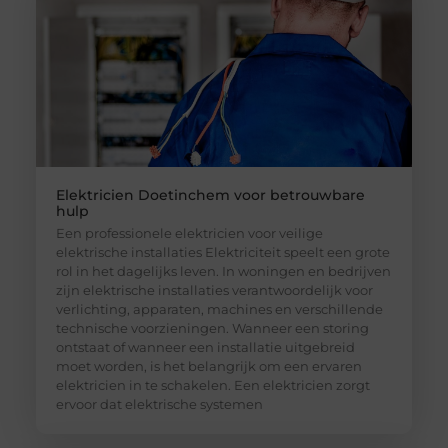
Elektricien Doetinchem voor betrouwbare
hulp
Een professionele elektricien voor veilige
elektrische installaties Elektriciteit speelt een grote
rol in het dagelijks leven. In woningen en bedrijven
zijn elektrische installaties verantwoordelijk voor
verlichting, apparaten, machines en verschillende
technische voorzieningen. Wanneer een storing
ontstaat of wanneer een installatie uitgebreid
moet worden, is het belangrijk om een ervaren
elektricien in te schakelen. Een elektricien zorgt
ervoor dat elektrische systemen