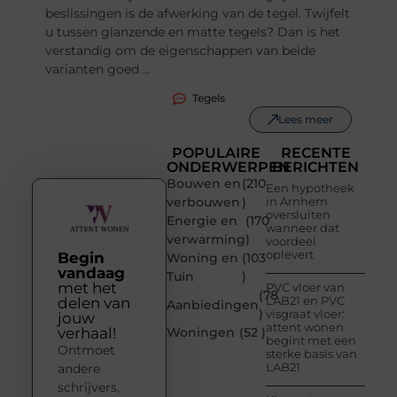
beslissingen is de afwerking van de tegel. Twijfelt
u tussen glanzende en matte tegels? Dan is het
verstandig om de eigenschappen van beide
varianten goed ...
Tegels
Lees meer
POPULAIRE
RECENTE
ONDERWERPEN
BERICHTEN
Bouwen en
(210
Een hypotheek
verbouwen
)
in Arnhem
oversluiten
Energie en
(170
wanneer dat
verwarming
)
voordeel
oplevert
Begin
Woning en
(103
vandaag
Tuin
)
met het
PVC vloer van
(78
LAB21 en PVC
delen van
Aanbiedingen
)
visgraat vloer:
jouw
attent wonen
verhaal!
Woningen
(52 )
begint met een
Ontmoet
sterke basis van
LAB21
andere
schrijvers,