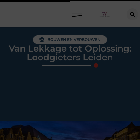
Raamdecoratie kiezen: welke oplossing past bij jouw ramen, ruimte en woonwensen?
BOUWEN EN VERBOUWEN
Van Lekkage tot Oplossing:
Loodgieters Leiden