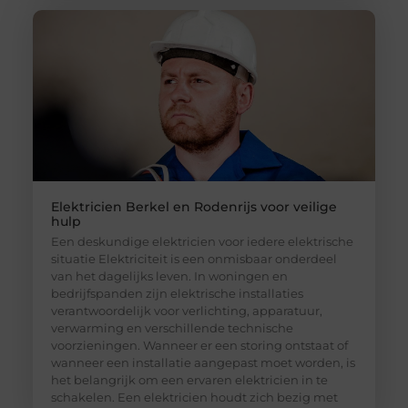
Elektricien Berkel en Rodenrijs voor veilige
hulp
Een deskundige elektricien voor iedere elektrische
situatie Elektriciteit is een onmisbaar onderdeel
van het dagelijks leven. In woningen en
bedrijfspanden zijn elektrische installaties
verantwoordelijk voor verlichting, apparatuur,
verwarming en verschillende technische
voorzieningen. Wanneer er een storing ontstaat of
wanneer een installatie aangepast moet worden, is
het belangrijk om een ervaren elektricien in te
schakelen. Een elektricien houdt zich bezig met