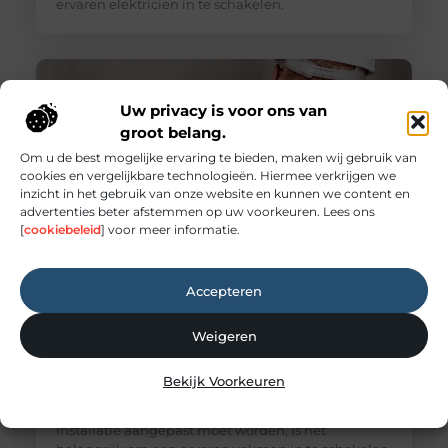
ervaren elektricien in te schakelen.
Uw privacy is voor ons van
groot belang.
Om u de best mogelijke ervaring te bieden, maken wij gebruik van
cookies en vergelijkbare technologieën. Hiermee verkrijgen we
inzicht in het gebruik van onze website en kunnen we content en
advertenties beter afstemmen op uw voorkeuren. Lees ons
[
cookiebeleid
] voor meer informatie.
Elektricien Oosterhout voor snelle hulp
Accepteren
Een professionele elektricien voor veilige
oplossingen Elektriciteit is onmisbaar in iedere
woning en onderneming. Verlichting,
Weigeren
huishoudelijke apparaten, computers en
installaties werken allemaal dankzij een goed
Bekijk Voorkeuren
aangelegd en onderhouden elektriciteitsnetwerk.
Wanneer er een storing ontstaat of een elektrische
installatie aangepast moet worden, is het