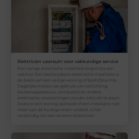
Elektricien Leersum voor vakkundige service
Een veilige elektrische installatie begint bij een
vakman Een betrouwbare elektrische installatie is
de basis van een veilige woning of bedrijfsruimte.
Dagelijks maken we gebruik van verlichting,
keukenapparatuur, computers en andere
elektrische voorzieningen zonder erbij stil te staan.
Zodra er een storing optreedt of een installatie niet
meer aan de huidige eisen voldoet, is het
verstandig om een ervaren elektricien