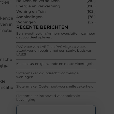
Bouwen en verbouwen
(210 )
tieel,
Energie en verwarming
(170 )
Woning en Tuin
(103 )
Aanbiedingen
(78 )
erkende
Woningen
(52 )
ven in
RECENTE BERICHTEN
ormatie
Een hypotheek in Arnhem oversluiten wanneer
dat voordeel oplevert
PVC vloer van LAB21 en PVC visgraat vloer:
attent wonen begint met een sterke basis van
LAB21
trische
Kiezen tussen glanzende en matte vloertegels
jtijd
Slotenmaker Zwijndrecht voor veilige
woningen
 de
Slotenmaker Oosterhout voor snelle zekerheid
nicatie
Slotenmaker Barneveld voor optimale
beveiliging