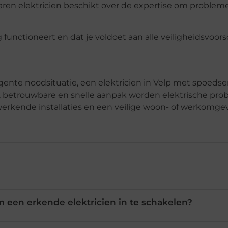
rvaren elektricien beschikt over de expertise om probleme
g functioneert en dat je voldoet aan alle veiligheidsvoors
gente noodsituatie, een elektricien in Velp met spoedse
le, betrouwbare en snelle aanpak worden elektrische pr
 werkende installaties en een veilige woon- of werkomge
m een erkende elektricien in te schakelen?