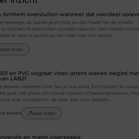
r inzicht
 Arnhem oversluiten wanneer dat voordeel oplev
n beweegt de laatste jaren flink, en dat maakt het de moeite
e checken of oversluiten voordeel oplevert. Veel mensen sluite
jken er daarna jarenlang niet meer naar om, terwijl ...
Lees meer
B21 en PVC visgraat vloer: attent wonen begint me
 van LAB21
 bewust nadenken over hoe je huis voelt, functioneert en aansl
n. Het gaat niet alleen om mooie meubels of passende kleuren, ma
rop alles samenkomt: de vloer. Een vloer bepaalt ...
Lees meer
ond Wonen
anzende en matte vloertegels