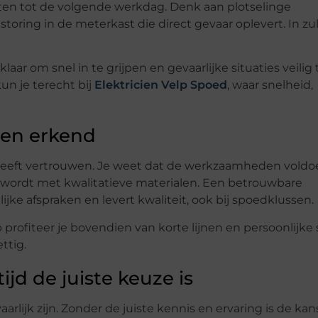
ten tot de volgende werkdag. Denk aan plotselinge
toring in de meterkast die direct gevaar oplevert. In zu
laar om snel in te grijpen en gevaarlijke situaties veilig 
kun je terecht bij
Elektricien Velp Spoed
, waar snelheid,
 en erkend
 geeft vertrouwen. Je weet dat de werkzaamheden voldo
kt wordt met kwalitatieve materialen. Een betrouwbare
jke afspraken en levert kwaliteit, ook bij spoedklussen.
p profiteer je bovendien van korte lijnen en persoonlijke 
ttig.
jd de juiste keuze is
aarlijk zijn. Zonder de juiste kennis en ervaring is de kan