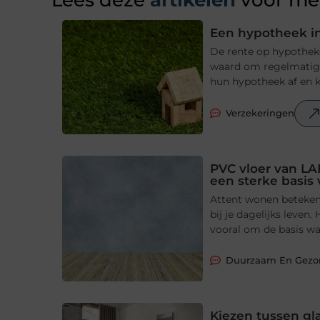
Lees deze
artikelen
voor mee
Een hypotheek in
De rente op hypotheke
waard om regelmatig t
hun hypotheek af en ki
Verzekeringen
PVC vloer van LA
een sterke basis
Attent wonen betekent
bij je dagelijks leve
vooral om de basis waa
Duurzaam En Gez
Kiezen tussen gl