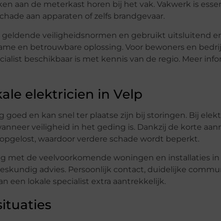
ken aan de meterkast horen bij het vak. Vakwerk is essen
chade aan apparaten of zelfs brandgevaar.
e geldende veiligheidsnormen en gebruikt uitsluitend 
zame en betrouwbare oplossing. Voor bewoners en bedrij
ecialist beschikbaar is met kennis van de regio. Meer inf
le elektricien in Velp
goed en kan snel ter plaatse zijn bij storingen. Bij elek
anneer veiligheid in het geding is. Dankzij de korte aanri
opgelost, waardoor verdere schade wordt beperkt.
ring met de veelvoorkomende woningen en installaties in
 deskundig advies. Persoonlijk contact, duidelijke commu
een lokale specialist extra aantrekkelijk.
ituaties