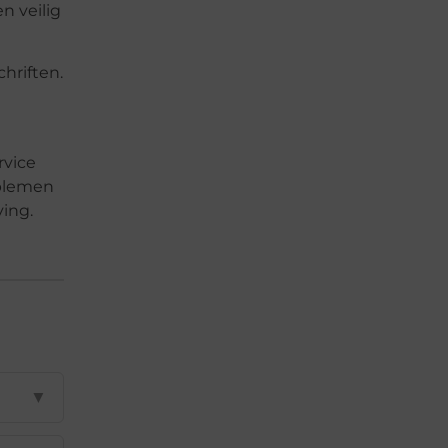
n veilig
chriften.
rvice
oblemen
ving.
▼