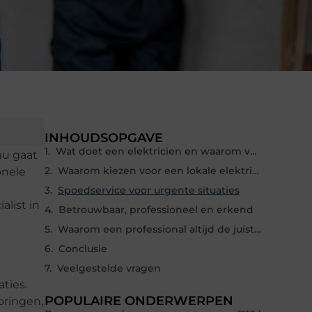
INHOUDSOPGAVE
Wat doet een elektricien en waarom vakwerk belangrijk is
nu gaat
Waarom kiezen voor een lokale elektricien in Velp
onele
Spoedservice voor urgente situaties
alist in
Betrouwbaar, professioneel en erkend
Waarom een professional altijd de juiste keuze is
Conclusie
Veelgestelde vragen
ties.
POPULAIRE ONDERWERPEN
oringen,