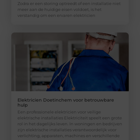
Zodra er een storing optreedt of een installatie niet
meer aan de huidige eisen voldoet, is het
verstandig om een ervaren elektricien
Elektricien Doetinchem voor betrouwbare
hulp
Een professionele elektricien voor veilige
elektrische installaties Elektriciteit speelt een grote
rol in het dagelijks leven. In woningen en bedrijven
zijn elektrische installaties verantwoordelijk voor
verlichting, apparaten, machines en verschillende