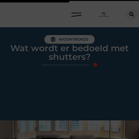
Raamdecoratie kiezen: welke oplossing past bij jouw ramen, ruimte en woonwensen?
WOONTRENDS
Wat wordt er bedoeld met
shutters?