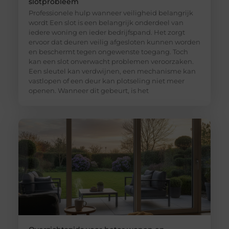
slotprobleem
Professionele hulp wanneer veiligheid belangrijk
wordt Een slot is een belangrijk onderdeel van
iedere woning en ieder bedrijfspand. Het zorgt
ervoor dat deuren veilig afgesloten kunnen worden
en beschermt tegen ongewenste toegang. Toch
kan een slot onverwacht problemen veroorzaken.
Een sleutel kan verdwijnen, een mechanisme kan
vastlopen of een deur kan plotseling niet meer
openen. Wanneer dit gebeurt, is het