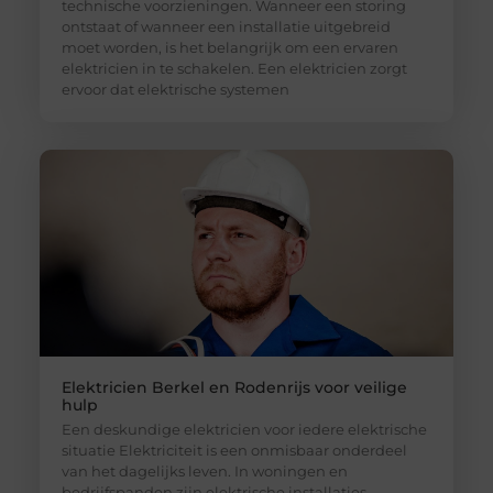
technische voorzieningen. Wanneer een storing
ontstaat of wanneer een installatie uitgebreid
moet worden, is het belangrijk om een ervaren
elektricien in te schakelen. Een elektricien zorgt
ervoor dat elektrische systemen
Elektricien Berkel en Rodenrijs voor veilige
hulp
Een deskundige elektricien voor iedere elektrische
situatie Elektriciteit is een onmisbaar onderdeel
van het dagelijks leven. In woningen en
bedrijfspanden zijn elektrische installaties