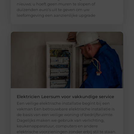
nieuws: u hoeft geen muren te slopen of
duizenden euro’s uit te geven om uw
leefomgeving een aanzienlijke upgrade
Elektricien Leersum voor vakkundige service
Een veilige elektrische installatie begint bij een
vakman Een betrouwbare elektrische installatie is
de basis van een veilige woning of bedrijfsruimte.
Dagelijks maken we gebruik van verlichting,
keukenapparatuur, computers en andere
elektrische voorzieningen zonder erbij stil te staan.