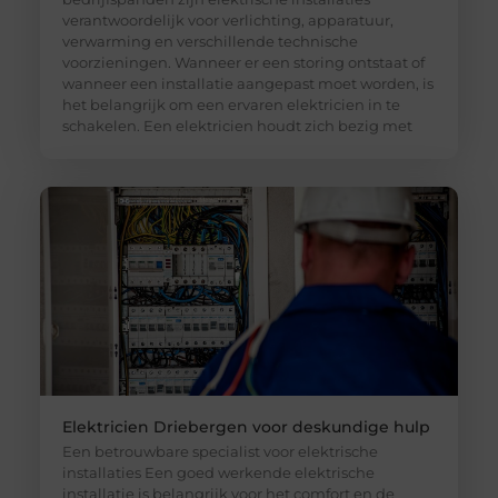
verantwoordelijk voor verlichting, apparatuur,
verwarming en verschillende technische
voorzieningen. Wanneer er een storing ontstaat of
wanneer een installatie aangepast moet worden, is
het belangrijk om een ervaren elektricien in te
schakelen. Een elektricien houdt zich bezig met
Elektricien Driebergen voor deskundige hulp
Een betrouwbare specialist voor elektrische
installaties Een goed werkende elektrische
installatie is belangrijk voor het comfort en de