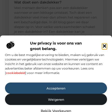
Wat doet een dakdekker?
Veel mensen denken pas aan een dakdekker
wanneer er een lekkage ontstaat. Toch doet een
dakdekker veel meer dan alleen het repareren van
een beschadigd dak. In dit blog gaan we daar
dieper op in. Voor welke werkzaamheden schakel
je een dakdekker in? Een dakdekker kan je
inschakelen voor uiteenlopende werkzaamheden,
zoals: · Het opsporen en repareren
Uw privacy is voor ons van
groot belang.
Om u de best mogelijke ervaring te bieden, maken wij gebruik van
cookies en vergelijkbare technologieën. Hiermee verkrijgen we
inzicht in het gebruik van onze website en kunnen we content en
advertenties beter afstemmen op uw voorkeuren. Lees ons
[
cookiebeleid
] voor meer informatie.
Accepteren
Weigeren
Elektricien Amersfoort voor storingen en
Bekijk Voorkeuren