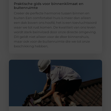
Praktische gids voor binnenklimaat en
buitenruimte
Creëer de perfecte harmonie tussen binnen en
buiten Een comfortabel huis is meer dan alleen
een dak boven ons hoofd; het is een toevluchtsoord
waar we tot rust komen. De kwaliteit van ons leven
wordt sterk beïnvloed door onze directe omgeving.
Dit geldt niet alleen voor de sfeer binnenshuis,
maar ook voor de buitenruimte die we tot onze
beschikking hebben,