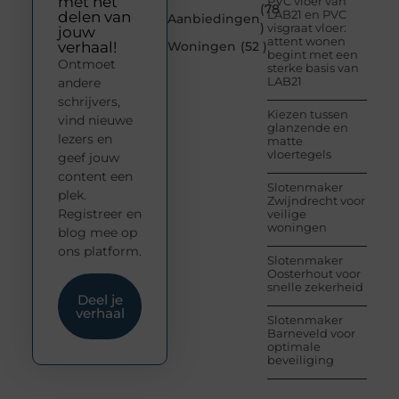
met het
PVC vloer van
(78
LAB21 en PVC
delen van
Aanbiedingen
)
visgraat vloer:
jouw
attent wonen
verhaal!
Woningen
(52 )
begint met een
Ontmoet
sterke basis van
LAB21
andere
schrijvers,
Kiezen tussen
vind nieuwe
glanzende en
lezers en
matte
vloertegels
geef jouw
content een
Slotenmaker
plek.
Zwijndrecht voor
Registreer en
veilige
woningen
blog mee op
ons platform.
Slotenmaker
Oosterhout voor
snelle zekerheid
Deel je
verhaal
Slotenmaker
Barneveld voor
optimale
beveiliging