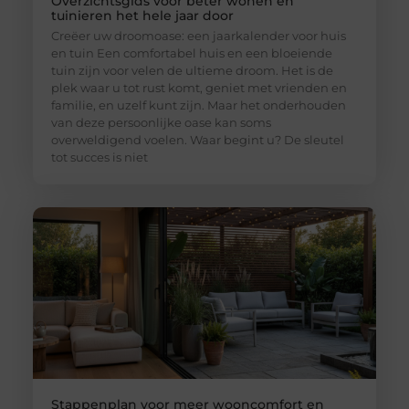
Overzichtsgids voor beter wonen en
tuinieren het hele jaar door
Creëer uw droomoase: een jaarkalender voor huis
en tuin Een comfortabel huis en een bloeiende
tuin zijn voor velen de ultieme droom. Het is de
plek waar u tot rust komt, geniet met vrienden en
familie, en uzelf kunt zijn. Maar het onderhouden
van deze persoonlijke oase kan soms
overweldigend voelen. Waar begint u? De sleutel
tot succes is niet
Stappenplan voor meer wooncomfort en