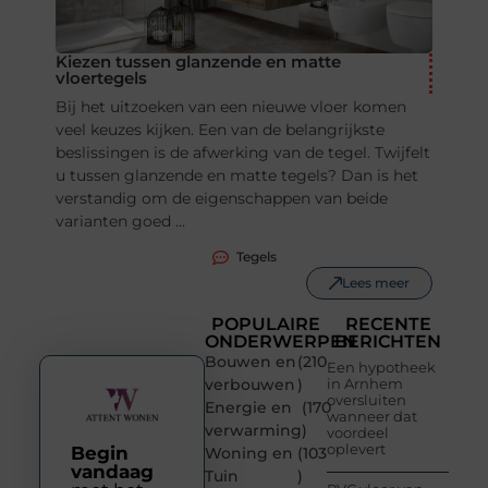
Kiezen tussen glanzende en matte
vloertegels
Bij het uitzoeken van een nieuwe vloer komen
veel keuzes kijken. Een van de belangrijkste
beslissingen is de afwerking van de tegel. Twijfelt
u tussen glanzende en matte tegels? Dan is het
verstandig om de eigenschappen van beide
varianten goed ...
Tegels
Lees meer
POPULAIRE
RECENTE
ONDERWERPEN
BERICHTEN
Bouwen en
(210
Een hypotheek
verbouwen
)
in Arnhem
oversluiten
Energie en
(170
wanneer dat
verwarming
)
voordeel
oplevert
Begin
Woning en
(103
vandaag
Tuin
)