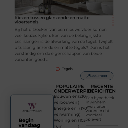
Kiezen tussen glanzende en matte
vloertegels
Bij het uitzoeken van een nieuwe vloer komen
veel keuzes kijken. Een van de belangrijkste
beslissingen is de afwerking van de tegel. Twijfelt
u tussen glanzende en matte tegels? Dan is het
verstandig om de eigenschappen van beide
varianten goed ...
Tegels
Lees meer
POPULAIRE
RECENTE
ONDERWERPEN
BERICHTEN
Bouwen en
(210
Een hypotheek
verbouwen
)
in Arnhem
oversluiten
Energie en
(170
wanneer dat
verwarming
)
voordeel
oplevert
Begin
Woning en
(103
vandaag
Tuin
)