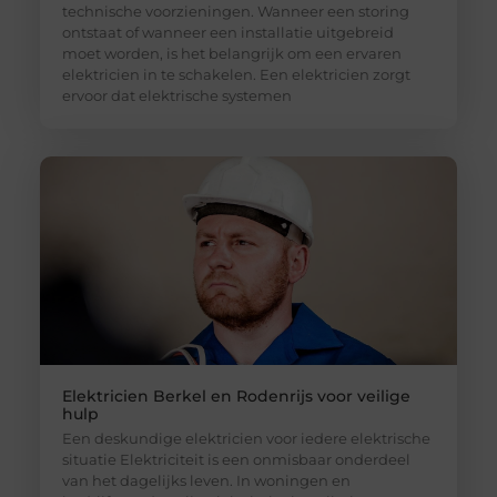
technische voorzieningen. Wanneer een storing
ontstaat of wanneer een installatie uitgebreid
moet worden, is het belangrijk om een ervaren
elektricien in te schakelen. Een elektricien zorgt
ervoor dat elektrische systemen
Elektricien Berkel en Rodenrijs voor veilige
hulp
Een deskundige elektricien voor iedere elektrische
situatie Elektriciteit is een onmisbaar onderdeel
van het dagelijks leven. In woningen en