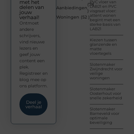
met het
PVC vloer van
(78
LAB21 en PVC
delen van
Aanbiedingen
)
visgraat vloer:
jouw
attent wonen
verhaal!
Woningen
(52 )
begint met een
Ontmoet
sterke basis van
LAB21
andere
schrijvers,
Kiezen tussen
vind nieuwe
glanzende en
lezers en
matte
vloertegels
geef jouw
content een
Slotenmaker
plek.
Zwijndrecht voor
Registreer en
veilige
woningen
blog mee op
ons platform.
Slotenmaker
Oosterhout voor
snelle zekerheid
Deel je
verhaal
Slotenmaker
Barneveld voor
optimale
beveiliging