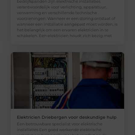
bedrijfspanden zijn elektrische installaties
verantwoordelijk voor verlichting, apparatuur,
verwarming en verschillende technische
voorzieningen. Wanneer er een storing ontstaat of
wanneer een installatie aangepast moet worden, is
het belangrijk om een ervaren elektricien in te
schakelen. Een elektricien houdt zich bezig met
Elektricien Driebergen voor deskundige hulp
Een betrouwbare specialist voor elektrische
installaties Een goed werkende elektrische