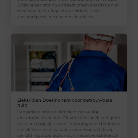
Zodra er een storing optreedt of een installatie niet
meer aan de huidige eisen voldoet, is het
verstandig om een ervaren elektricien
Elektricien Doetinchem voor betrouwbare
hulp
Een professionele elektricien voor veilige
elektrische installaties Elektriciteit speelt een grote
rol in het dagelijks leven. In woningen en bedrijven
zijn elektrische installaties verantwoordelijk voor
verlichting, apparaten, machines en verschillende