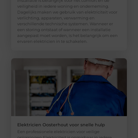
installatie is belangrijk voor het comfort en de
veiligheid in iedere woning en onderneming.
Dagelijks maken we gebruik van elektriciteit voor
verlichting, apparaten, verwarming en
verschillende technische systemen. Wanneer er
een storing ontstaat of wanneer een installatie
aangepast moet worden, is het belangrijk om een
ervaren elektricien in te schakelen.
Elektricien Oosterhout voor snelle hulp
Een professionele elektricien voor veilige
oplossingen Elektriciteit is onmisbaar in iedere