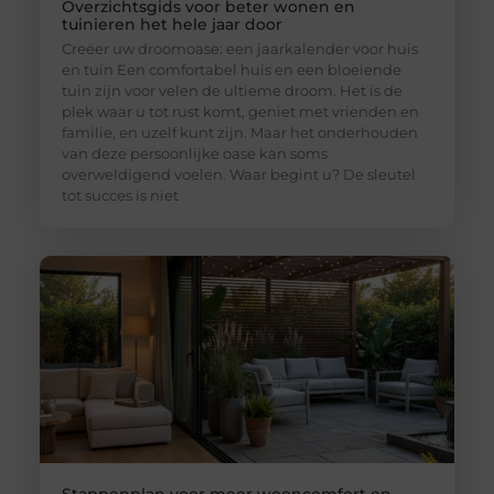
Overzichtsgids voor beter wonen en
tuinieren het hele jaar door
Creëer uw droomoase: een jaarkalender voor huis
en tuin Een comfortabel huis en een bloeiende
tuin zijn voor velen de ultieme droom. Het is de
plek waar u tot rust komt, geniet met vrienden en
familie, en uzelf kunt zijn. Maar het onderhouden
van deze persoonlijke oase kan soms
overweldigend voelen. Waar begint u? De sleutel
tot succes is niet
Stappenplan voor meer wooncomfort en