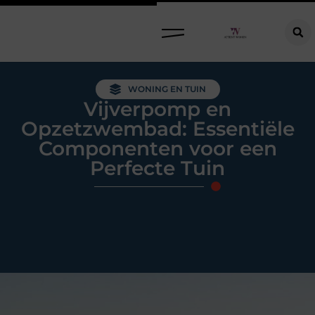
Raamdecoratie kiezen: welke oplossing past bij jouw ramen, ruimte en woonwensen?
WONING EN TUIN
Vijverpomp en
Opzetzwembad: Essentiële
Componenten voor een
Perfecte Tuin