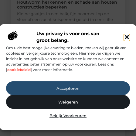
Houtworm herkennen en schade aan houten
constructies beperken
Kleine gaatjes in een balk, fijn boormeel op de
vloer of een zacht knisperend geluid in een stille
ruimte kunnen wijzen op houtaantastende
insecten. Toch is niet iedere beschadiging direct
Uw privacy is voor ons van
bewijs van een actieve aantasting. Wie zekerheid
groot belang.
wil, doet er verstandig aan om sporen zorgvuldig te
Om u de best mogelijke ervaring te bieden, maken wij gebruik van
laten beoordelen. Professionele Houtworm
cookies en vergelijkbare technologieën. Hiermee verkrijgen we
bestrijding begint daarom niet met behandelen,
inzicht in het gebruik van onze website en kunnen we content en
maar met vaststellen wat
advertenties beter afstemmen op uw voorkeuren. Lees ons
[
cookiebeleid
] voor meer informatie.
Accepteren
Weigeren
Bekijk Voorkeuren