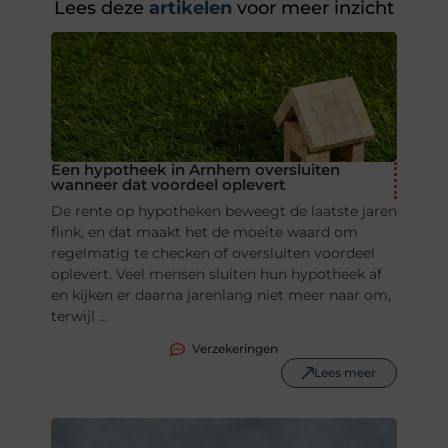
Lees deze
artikelen
voor meer inzicht
Een hypotheek in Arnhem oversluiten
wanneer dat voordeel oplevert
De rente op hypotheken beweegt de laatste jaren
flink, en dat maakt het de moeite waard om
regelmatig te checken of oversluiten voordeel
oplevert. Veel mensen sluiten hun hypotheek af
en kijken er daarna jarenlang niet meer naar om,
terwijl ...
Verzekeringen
Lees meer