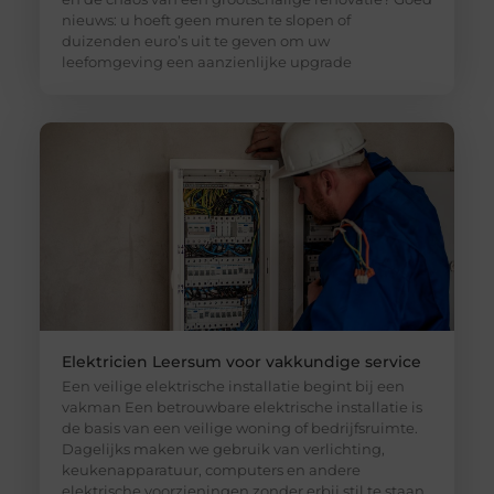
nieuws: u hoeft geen muren te slopen of
duizenden euro’s uit te geven om uw
leefomgeving een aanzienlijke upgrade
Elektricien Leersum voor vakkundige service
Een veilige elektrische installatie begint bij een
vakman Een betrouwbare elektrische installatie is
de basis van een veilige woning of bedrijfsruimte.
Dagelijks maken we gebruik van verlichting,
keukenapparatuur, computers en andere
elektrische voorzieningen zonder erbij stil te staan.