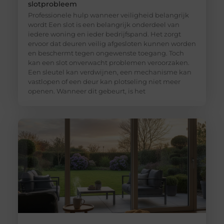
slotprobleem
Professionele hulp wanneer veiligheid belangrijk
wordt Een slot is een belangrijk onderdeel van
iedere woning en ieder bedrijfspand. Het zorgt
ervoor dat deuren veilig afgesloten kunnen worden
en beschermt tegen ongewenste toegang. Toch
kan een slot onverwacht problemen veroorzaken.
Een sleutel kan verdwijnen, een mechanisme kan
vastlopen of een deur kan plotseling niet meer
openen. Wanneer dit gebeurt, is het