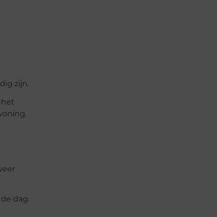
ig zijn.
 het
woning.
weer
 de dag.