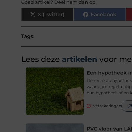
Goed artikel? Deel hem dan op:
X (Twitter)
Facebook
Tags:
Lees deze
artikelen
voor mee
Een hypotheek in
De rente op hypotheke
waard om regelmatig t
hun hypotheek af en ki
Verzekeringen
PVC vloer van LA