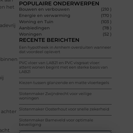
POPULAIRE ONDERWERPEN
 en het
Bouwen en verbouwen
(210 )
Energie en verwarming
(170 )
Woning en Tuin
(103 )
adevrij
Aanbiedingen
(78 )
Woningen
(52 )
RECENTE BERICHTEN
Een hypotheek in Arnhem oversluiten wanneer
dat voordeel oplevert
k binnen
PVC vloer van LAB21 en PVC visgraat vloer:
attent wonen begint met een sterke basis van
LAB21
ij
Kiezen tussen glanzende en matte vloertegels
Slotenmaker Zwijndrecht voor veilige
woningen
Slotenmaker Oosterhout voor snelle zekerheid
 achter
Slotenmaker Barneveld voor optimale
beveiliging
nacht