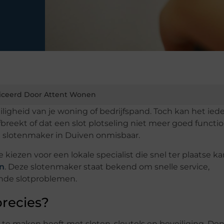
iceerd Door Attent Wonen
iligheid van je woning of bedrijfspand. Toch kan het ied
afbreekt of dat een slot plotseling niet meer goed functio
ren slotenmaker in Duiven onmisbaar.
iezen voor een lokale specialist die snel ter plaatse kan
n
. Deze slotenmaker staat bekend om snelle service,
nde slotproblemen.
recies?
t te maken heeft met sloten, sleutels en beveiliging. De