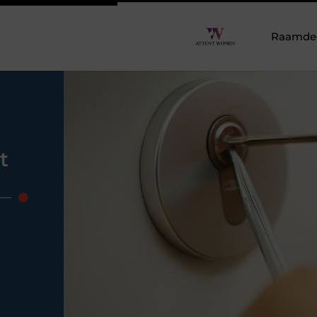
Raamdeco
t