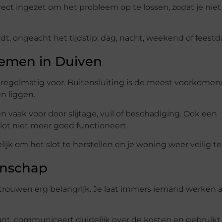
ect ingezet om het probleem op te lossen, zodat je niet
rdt, ongeacht het tijdstip: dag, nacht, weekend of feest
emen in Duiven
 regelmatig voor. Buitensluiting is de meest voorkome
en liggen.
vaak voor door slijtage, vuil of beschadiging. Ook een
lot niet meer goed functioneert.
lijk om het slot te herstellen en je woning weer veilig t
anschap
rtrouwen erg belangrijk. Je laat immers iemand werken 
ant, communiceert duidelijk over de kosten en gebruikt