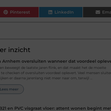
Pinterest
LinkedIn
Ema
r inzicht
 Arnhem oversluiten wanneer dat voordeel oplev
n beweegt de laatste jaren flink, en dat maakt het de moeite
e checken of oversluiten voordeel oplevert. Veel mensen sluite
jken er daarna jarenlang niet meer naar om, terwijl ...
Lees meer
B21 en PVC visgraat vloer: attent wonen begint me