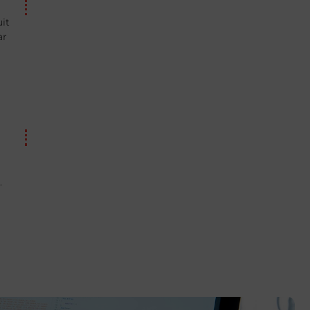
uit
ar
.