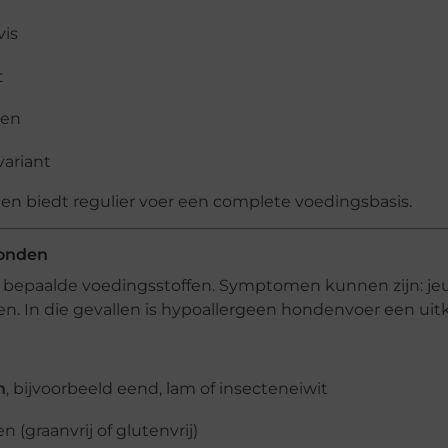
vis
t
den
variant
n biedt regulier voer een complete voedingsbasis.
honden
bepaalde voedingsstoffen. Symptomen kunnen zijn: jeu
en. In die gevallen is hypoallergeen hondenvoer een uit
n
, bijvoorbeeld eend, lam of insecteneiwit
(graanvrij of glutenvrij)