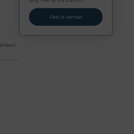
blog mee op ons platform.
Deel je verhaal
derdeel