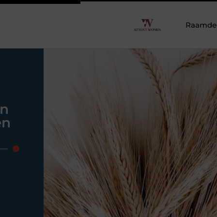
Raamdeco
en
en