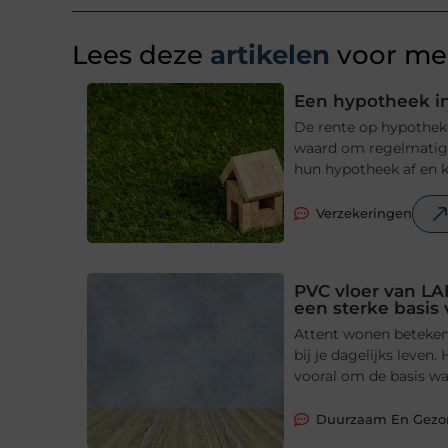
Lees deze
artikelen
voor mee
Een hypotheek in
De rente op hypotheke
waard om regelmatig t
hun hypotheek af en ki
Verzekeringen
PVC vloer van LA
een sterke basis
Attent wonen betekent
bij je dagelijks leve
vooral om de basis waa
Duurzaam En Gez