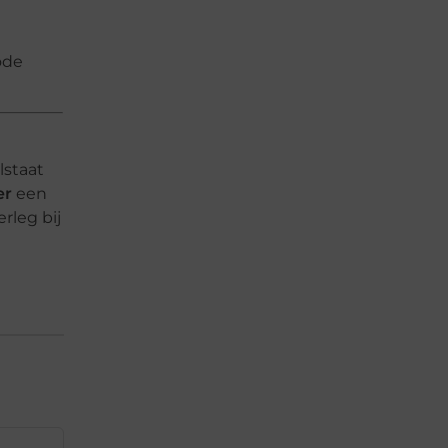
ode
lstaat
er
een
rleg bij