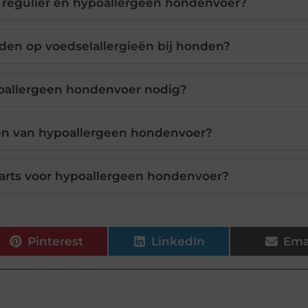
en regulier en hypoallergeen hondenvoer?
en op voedselallergieën bij honden?
oallergeen hondenvoer nodig?
len van hypoallergeen hondenvoer?
narts voor hypoallergeen hondenvoer?
Pinterest
LinkedIn
Ema