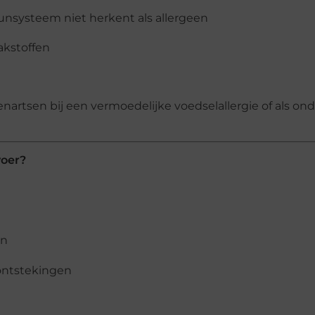
unsysteem niet herkent als allergeen
akstoffen
nartsen bij een vermoedelijke voedselallergie of als on
voer?
en
rontstekingen