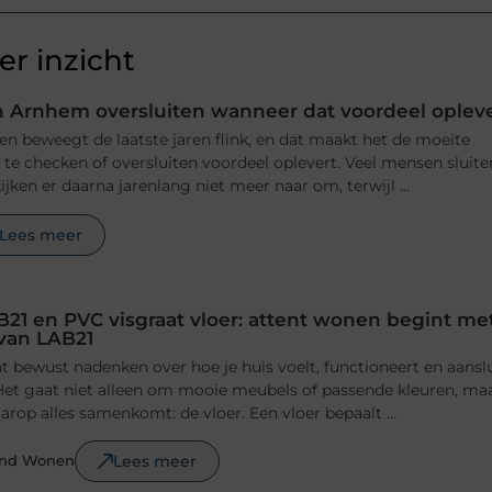
r inzicht
 Arnhem oversluiten wanneer dat voordeel oplev
n beweegt de laatste jaren flink, en dat maakt het de moeite
e checken of oversluiten voordeel oplevert. Veel mensen sluite
jken er daarna jarenlang niet meer naar om, terwijl ...
Lees meer
B21 en PVC visgraat vloer: attent wonen begint me
 van LAB21
 bewust nadenken over hoe je huis voelt, functioneert en aansl
n. Het gaat niet alleen om mooie meubels of passende kleuren, ma
rop alles samenkomt: de vloer. Een vloer bepaalt ...
Lees meer
ond Wonen