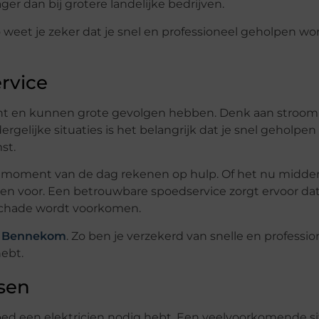
ger dan bij grotere landelijke bedrijven.
o weet je zeker dat je snel en professioneel geholpen wor
rvice
t en kunnen grote gevolgen hebben. Denk aan stroomu
dergelijke situaties is het belangrijk dat je snel geholpen
st.
k moment van de dag rekenen op hulp. Of het nu midden
lleen voor. Een betrouwbare spoedservice zorgt ervoor da
schade wordt voorkomen.
en Bennekom
. Zo ben je verzekerd van snelle en professio
ebt.
sen
spoed een elektricien nodig hebt. Een veelvoorkomende sit