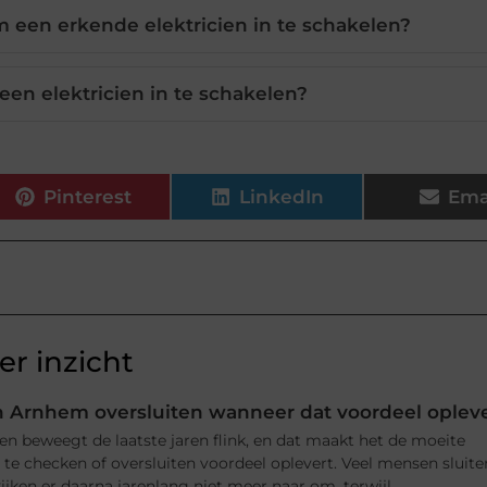
m een erkende elektricien in te schakelen?
een elektricien in te schakelen?
Pinterest
LinkedIn
Ema
r inzicht
 Arnhem oversluiten wanneer dat voordeel oplev
n beweegt de laatste jaren flink, en dat maakt het de moeite
e checken of oversluiten voordeel oplevert. Veel mensen sluite
jken er daarna jarenlang niet meer naar om, terwijl ...