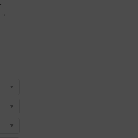
.
an
▼
▼
▼