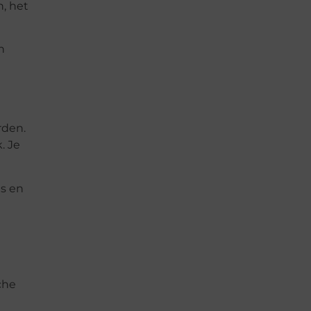
n, het
n
rden.
. Je
es en
che