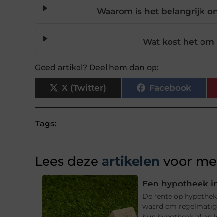
Waarom is het belangrijk o
Wat kost het om 
Goed artikel? Deel hem dan op:
X (Twitter)
Facebook
Tags:
Lees deze
artikelen
voor mee
Een hypotheek in
De rente op hypotheke
waard om regelmatig t
hun hypotheek af en ki