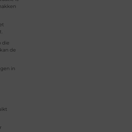
emakken
et
t.
 die
 kan de
ngen in
ikt
r