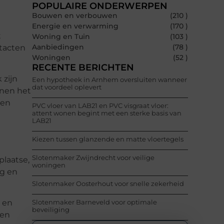
POPULAIRE ONDERWERPEN
Bouwen en verbouwen
(210 )
Energie en verwarming
(170 )
t
Woning en Tuin
(103 )
Aanbiedingen
(78 )
ntacten
Woningen
(52 )
RECENTE BERICHTEN
 zijn
Een hypotheek in Arnhem oversluiten wanneer
dat voordeel oplevert
nnen het
een
PVC vloer van LAB21 en PVC visgraat vloer:
attent wonen begint met een sterke basis van
LAB21
Kiezen tussen glanzende en matte vloertegels
Slotenmaker Zwijndrecht voor veilige
plaatse,
woningen
ng en
Slotenmaker Oosterhout voor snelle zekerheid
Slotenmaker Barneveld voor optimale
p en
beveiliging
ken