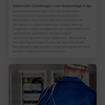
Elektricien Driebergen voor deskundige hulp
Een betrouwbare specialist voor elektrische
installaties Een goed werkende elektrische
installatie is belangrijk voor het comfort en de
veiligheid in iedere woning en onderneming.
Dagelijks maken we gebruik van elektriciteit voor
verlichting, apparaten, verwarming en
verschillende technische systemen. Wanneer er
een storing ontstaat of wanneer een installatie
aangepast moet worden, is het belangrijk om een
ervaren elektricien in te schakelen.