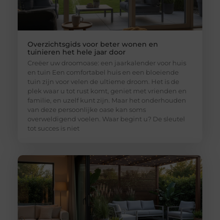
Overzichtsgids voor beter wonen en
tuinieren het hele jaar door
Creëer uw droomoase: een jaarkalender voor huis
en tuin Een comfortabel huis en een bloeiende
tuin zijn voor velen de ultieme droom. Het is de
plek waar u tot rust komt, geniet met vrienden en
familie, en uzelf kunt zijn. Maar het onderhouden
van deze persoonlijke oase kan soms
overweldigend voelen. Waar begint u? De sleutel
tot succes is niet