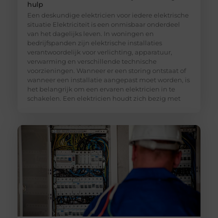
hulp
Een deskundige elektricien voor iedere elektrische
situatie Elektriciteit is een onmisbaar onderdeel
van het dagelijks leven. In woningen en
bedrijfspanden zijn elektrische installaties
verantwoordelijk voor verlichting, apparatuur,
verwarming en verschillende technische
voorzieningen. Wanneer er een storing ontstaat of
wanneer een installatie aangepast moet worden, is
het belangrijk om een ervaren elektricien in te
schakelen. Een elektricien houdt zich bezig met