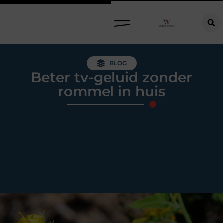
Raamdecoratie kiezen: welke oplossing past bij jouw ramen, ruimte en woonwensen?
BLOG
Beter tv-geluid zonder
rommel in huis