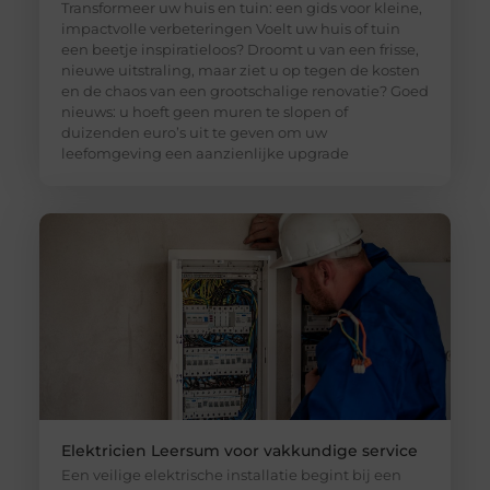
Transformeer uw huis en tuin: een gids voor kleine,
impactvolle verbeteringen Voelt uw huis of tuin
een beetje inspiratieloos? Droomt u van een frisse,
nieuwe uitstraling, maar ziet u op tegen de kosten
en de chaos van een grootschalige renovatie? Goed
nieuws: u hoeft geen muren te slopen of
duizenden euro’s uit te geven om uw
leefomgeving een aanzienlijke upgrade
Elektricien Leersum voor vakkundige service
Een veilige elektrische installatie begint bij een