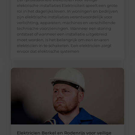
elektrische installaties Elektriciteit speelt een grote
rol in het dagelijks leven. In woningen en bedrijven
zijn elektrische installaties verantwoordelijk voor
verlichting, apparaten, machines en verschillende
technische voorzieningen. Wanneer een storing
ontstaat of wanneer een installatie uitgebreid
moet worden, is het belangrijk om een ervaren
elektricien in te schakelen. Een elektricien zorgt
ervoor dat elektrische systemen
Elektricien Berkel en Rodenrijs voor veilige