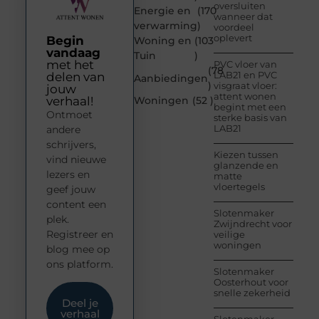
oversluiten
Energie en
(170
wanneer dat
verwarming
)
voordeel
oplevert
Begin
Woning en
(103
vandaag
Tuin
)
met het
PVC vloer van
(78
LAB21 en PVC
delen van
Aanbiedingen
)
visgraat vloer:
jouw
attent wonen
verhaal!
Woningen
(52 )
begint met een
Ontmoet
sterke basis van
LAB21
andere
schrijvers,
Kiezen tussen
vind nieuwe
glanzende en
lezers en
matte
vloertegels
geef jouw
content een
Slotenmaker
plek.
Zwijndrecht voor
Registreer en
veilige
woningen
blog mee op
ons platform.
Slotenmaker
Oosterhout voor
snelle zekerheid
Deel je
verhaal