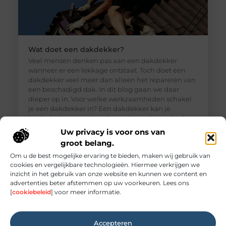
Wat doet een dakdekker?
Veel mensen denken pas aan een dakdekker
wanneer er een lekkage ontstaat. Toch doet een
dakdekker veel meer dan alleen het repareren van
een beschadigd dak. In dit blog gaan we daar
dieper op in. Voor welke werkzaamheden schakel
je een dakdekker in? Een dakdekker kan je
inschakelen voor uiteenlopende werkzaamheden,
zoals: · Het opsporen en repareren
Uw privacy is voor ons van
groot belang.
Om u de best mogelijke ervaring te bieden, maken wij gebruik van
cookies en vergelijkbare technologieën. Hiermee verkrijgen we
inzicht in het gebruik van onze website en kunnen we content en
advertenties beter afstemmen op uw voorkeuren. Lees ons
[
cookiebeleid
] voor meer informatie.
Accepteren