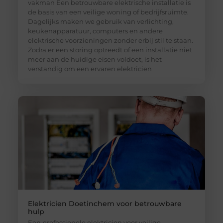
vakman Een betrouwbare elektrische installatie is
de basis van een veilige woning of bedrijfsruimte.
Dagelijks maken we gebruik van verlichting,
keukenapparatuur, computers en andere
elektrische voorzieningen zonder erbij stil te staan.
Zodra er een storing optreedt of een installatie niet
meer aan de huidige eisen voldoet, is het
verstandig om een ervaren elektricien
Elektricien Doetinchem voor betrouwbare
hulp
Een professionele elektricien voor veilige