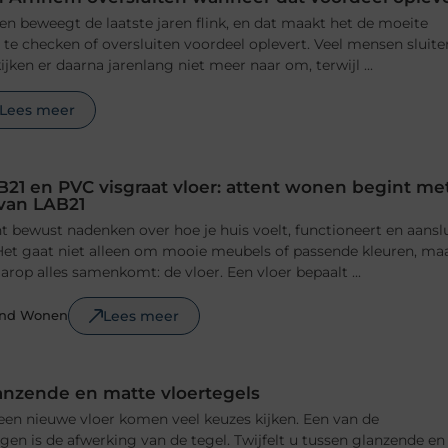
n beweegt de laatste jaren flink, en dat maakt het de moeite
e checken of oversluiten voordeel oplevert. Veel mensen sluite
jken er daarna jarenlang niet meer naar om, terwijl ...
Lees meer
B21 en PVC visgraat vloer: attent wonen begint me
 van LAB21
 bewust nadenken over hoe je huis voelt, functioneert en aansl
n. Het gaat niet alleen om mooie meubels of passende kleuren, ma
rop alles samenkomt: de vloer. Een vloer bepaalt ...
Lees meer
ond Wonen
anzende en matte vloertegels
 een nieuwe vloer komen veel keuzes kijken. Een van de
ngen is de afwerking van de tegel. Twijfelt u tussen glanzende en