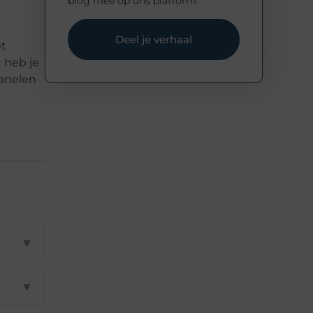
blog mee op ons platform.
Deel je verhaal
et
 heb je
panelen
▼
▼