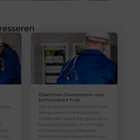
eresseren
Elektricien Doetinchem voor
betrouwbare hulp
llatie
Een professionele elektricien voor
veilige elektrische installaties
Elektriciteit speelt een grote rol in
n
het dagelijks leven. In woningen
imte.
en bedrijven zijn elektrische
k van
installaties verantwoordelijk voor