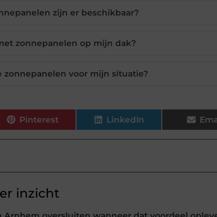
nnepanelen zijn er beschikbaar?
 met zonnepanelen op mijn dak?
te zonnepanelen voor mijn situatie?
Pinterest
LinkedIn
Ema
r inzicht
 Arnhem oversluiten wanneer dat voordeel oplev