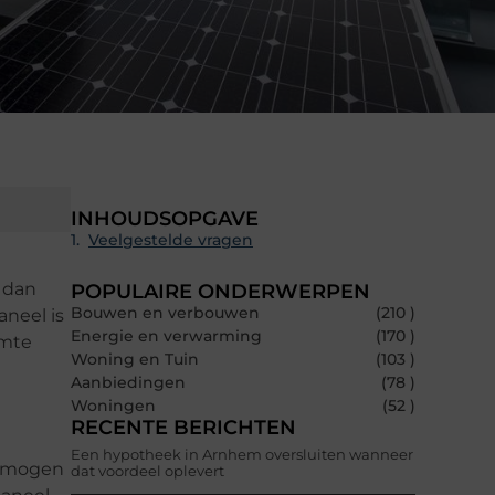
INHOUDSOPGAVE
Veelgestelde vragen
j dan
POPULAIRE ONDERWERPEN
Bouwen en verbouwen
(210 )
neel is
Energie en verwarming
(170 )
rmte
Woning en Tuin
(103 )
Aanbiedingen
(78 )
Woningen
(52 )
RECENTE BERICHTEN
Een hypotheek in Arnhem oversluiten wanneer
ermogen
dat voordeel oplevert