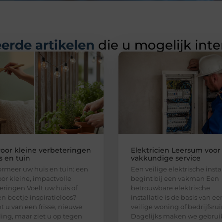
erde artikelen
die u mogelijk int
voor kleine verbeteringen
Elektricien Leersum voor
s en tuin
vakkundige service
ormeer uw huis en tuin: een
Een veilige elektrische insta
oor kleine, impactvolle
begint bij een vakman Een
eringen Voelt uw huis of
betrouwbare elektrische
en beetje inspiratieloos?
installatie is de basis van ee
 u van een frisse, nieuwe
veilige woning of bedrijfsru
aling, maar ziet u op tegen
Dagelijks maken we gebrui