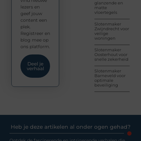
vind nieuwe
glanzende en
lezers en
matte
vloertegels
geef jouw
content een
Slotenmaker
plek.
Zwijndrecht voor
Registreer en
veilige
woningen
blog mee op
ons platform.
Slotenmaker
Oosterhout voor
snelle zekerheid
Deel je
verhaal
Slotenmaker
Barneveld voor
optimale
beveiliging
Heb je deze artikelen al onder ogen gehad?
Ontdek de fascinerende en intrigerende verhalen die