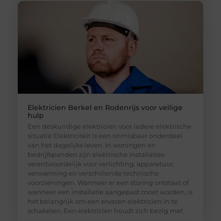
Elektricien Berkel en Rodenrijs voor veilige
hulp
Een deskundige elektricien voor iedere elektrische
situatie Elektriciteit is een onmisbaar onderdeel
van het dagelijks leven. In woningen en
bedrijfspanden zijn elektrische installaties
verantwoordelijk voor verlichting, apparatuur,
verwarming en verschillende technische
voorzieningen. Wanneer er een storing ontstaat of
wanneer een installatie aangepast moet worden, is
het belangrijk om een ervaren elektricien in te
schakelen. Een elektricien houdt zich bezig met