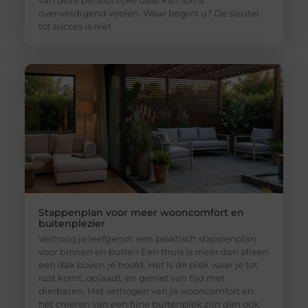
overweldigend voelen. Waar begint u? De sleutel
tot succes is niet
Stappenplan voor meer wooncomfort en
buitenplezier
Verhoog je leefgenot: een praktisch stappenplan
voor binnen en buiten Een thuis is meer dan alleen
een dak boven je hoofd. Het is de plek waar je tot
rust komt, oplaadt, en geniet van tijd met
dierbaren. Het verhogen van je wooncomfort en
het creëren van een fijne buitenplek zijn dan ook