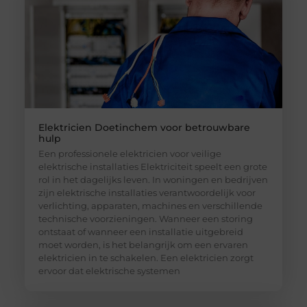
Elektricien Doetinchem voor betrouwbare
hulp
Een professionele elektricien voor veilige
elektrische installaties Elektriciteit speelt een grote
rol in het dagelijks leven. In woningen en bedrijven
zijn elektrische installaties verantwoordelijk voor
verlichting, apparaten, machines en verschillende
technische voorzieningen. Wanneer een storing
ontstaat of wanneer een installatie uitgebreid
moet worden, is het belangrijk om een ervaren
elektricien in te schakelen. Een elektricien zorgt
ervoor dat elektrische systemen