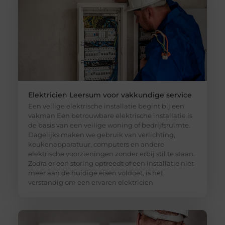
Elektricien Leersum voor vakkundige service
Een veilige elektrische installatie begint bij een
vakman Een betrouwbare elektrische installatie is
de basis van een veilige woning of bedrijfsruimte.
Dagelijks maken we gebruik van verlichting,
keukenapparatuur, computers en andere
elektrische voorzieningen zonder erbij stil te staan.
Zodra er een storing optreedt of een installatie niet
meer aan de huidige eisen voldoet, is het
verstandig om een ervaren elektricien