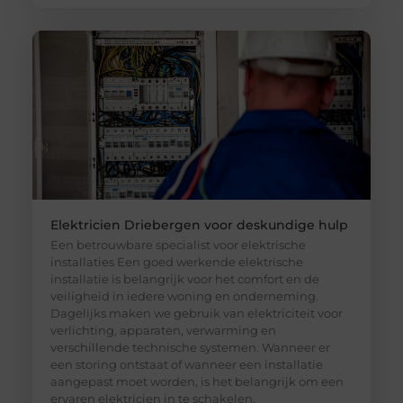
Elektricien Driebergen voor deskundige hulp
Een betrouwbare specialist voor elektrische
installaties Een goed werkende elektrische
installatie is belangrijk voor het comfort en de
veiligheid in iedere woning en onderneming.
Dagelijks maken we gebruik van elektriciteit voor
verlichting, apparaten, verwarming en
verschillende technische systemen. Wanneer er
een storing ontstaat of wanneer een installatie
aangepast moet worden, is het belangrijk om een
ervaren elektricien in te schakelen.