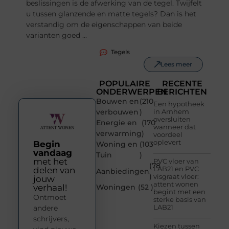
beslissingen is de afwerking van de tegel. Twijfelt
u tussen glanzende en matte tegels? Dan is het
verstandig om de eigenschappen van beide
varianten goed ...
Tegels
Lees meer
POPULAIRE
RECENTE
ONDERWERPEN
BERICHTEN
Bouwen en
(210
Een hypotheek
verbouwen
)
in Arnhem
oversluiten
Energie en
(170
wanneer dat
verwarming
)
voordeel
oplevert
Begin
Woning en
(103
vandaag
Tuin
)
met het
PVC vloer van
(78
LAB21 en PVC
delen van
Aanbiedingen
)
visgraat vloer:
jouw
attent wonen
verhaal!
Woningen
(52 )
begint met een
Ontmoet
sterke basis van
LAB21
andere
schrijvers,
Kiezen tussen