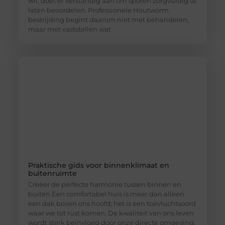
wil, doet er verstandig aan om sporen zorgvuldig te
laten beoordelen. Professionele Houtworm
bestrijding begint daarom niet met behandelen,
maar met vaststellen wat
Praktische gids voor binnenklimaat en
buitenruimte
Creëer de perfecte harmonie tussen binnen en
buiten Een comfortabel huis is meer dan alleen
een dak boven ons hoofd; het is een toevluchtsoord
waar we tot rust komen. De kwaliteit van ons leven
wordt sterk beïnvloed door onze directe omgeving.