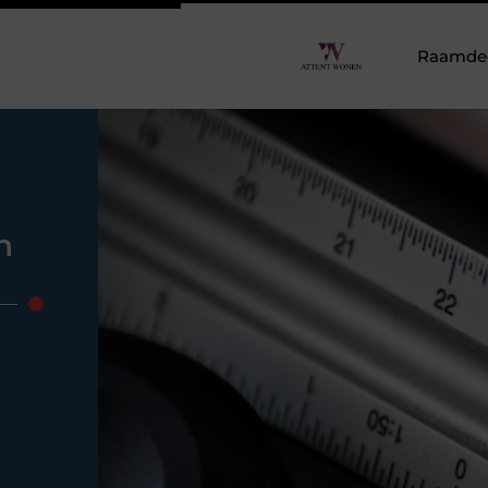
Raamdeco
n