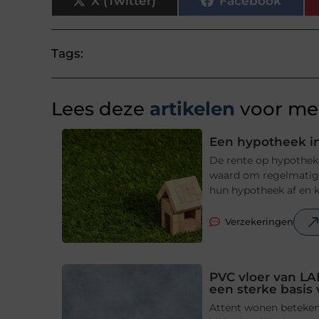
X (Twitter)
Facebook
Tags:
Lees deze
artikelen
voor mee
Een hypotheek in
De rente op hypotheke
waard om regelmatig t
hun hypotheek af en ki
Verzekeringen
PVC vloer van LA
een sterke basis
Attent wonen betekent