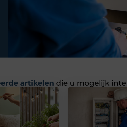
erde artikelen
die u mogelijk int