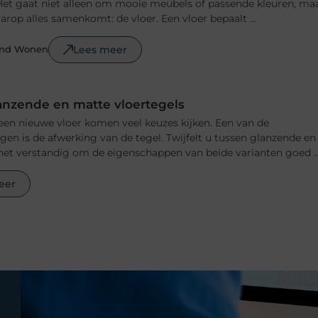
n. Het gaat niet alleen om mooie meubels of passende kleuren, ma
rop alles samenkomt: de vloer. Een vloer bepaalt ...
Lees meer
ond Wonen
anzende en matte vloertegels
 een nieuwe vloer komen veel keuzes kijken. Een van de
ngen is de afwerking van de tegel. Twijfelt u tussen glanzende en
het verstandig om de eigenschappen van beide varianten goed ..
eer