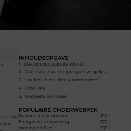
INHOUDSOPGAVE
Waarom een warmtepomp?
en
Waar kan je warmtepompen vergelijken en kopen?
Hoe kies je de juiste warmtepomp?
Conclusie
Veelgestelde vragen
POPULAIRE ONDERWERPEN
Bouwen en verbouwen
(210 )
t en die
Energie en verwarming
(170 )
orden
Woning en Tuin
(103 )
ze