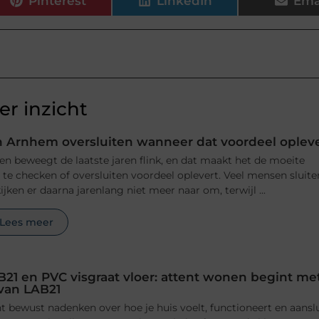
Pinterest
LinkedIn
Ema
r inzicht
 Arnhem oversluiten wanneer dat voordeel oplev
n beweegt de laatste jaren flink, en dat maakt het de moeite
e checken of oversluiten voordeel oplevert. Veel mensen sluite
jken er daarna jarenlang niet meer naar om, terwijl ...
Lees meer
B21 en PVC visgraat vloer: attent wonen begint me
 van LAB21
 bewust nadenken over hoe je huis voelt, functioneert en aansl