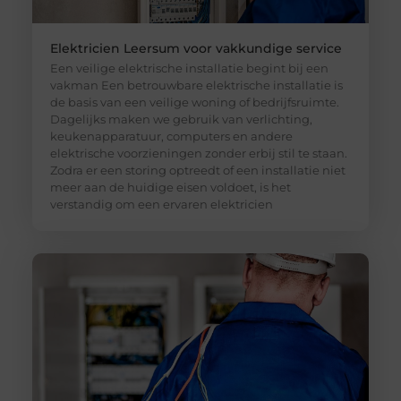
Elektricien Leersum voor vakkundige service
Een veilige elektrische installatie begint bij een
vakman Een betrouwbare elektrische installatie is
de basis van een veilige woning of bedrijfsruimte.
Dagelijks maken we gebruik van verlichting,
keukenapparatuur, computers en andere
elektrische voorzieningen zonder erbij stil te staan.
Zodra er een storing optreedt of een installatie niet
meer aan de huidige eisen voldoet, is het
verstandig om een ervaren elektricien