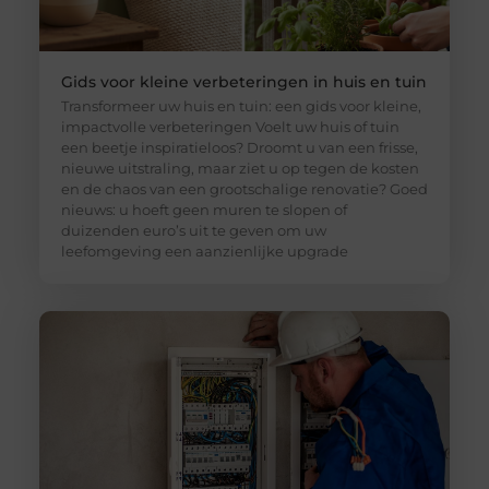
Gids voor kleine verbeteringen in huis en tuin
Transformeer uw huis en tuin: een gids voor kleine,
impactvolle verbeteringen Voelt uw huis of tuin
een beetje inspiratieloos? Droomt u van een frisse,
nieuwe uitstraling, maar ziet u op tegen de kosten
en de chaos van een grootschalige renovatie? Goed
nieuws: u hoeft geen muren te slopen of
duizenden euro’s uit te geven om uw
leefomgeving een aanzienlijke upgrade