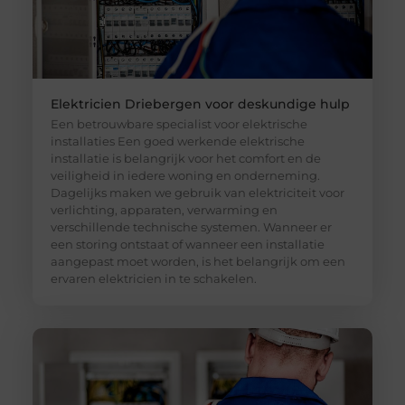
Elektricien Driebergen voor deskundige hulp
Een betrouwbare specialist voor elektrische
installaties Een goed werkende elektrische
installatie is belangrijk voor het comfort en de
veiligheid in iedere woning en onderneming.
Dagelijks maken we gebruik van elektriciteit voor
verlichting, apparaten, verwarming en
verschillende technische systemen. Wanneer er
een storing ontstaat of wanneer een installatie
aangepast moet worden, is het belangrijk om een
ervaren elektricien in te schakelen.