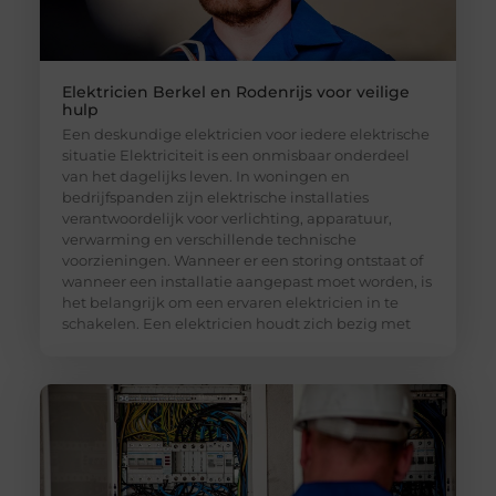
Elektricien Berkel en Rodenrijs voor veilige
hulp
Een deskundige elektricien voor iedere elektrische
situatie Elektriciteit is een onmisbaar onderdeel
van het dagelijks leven. In woningen en
bedrijfspanden zijn elektrische installaties
verantwoordelijk voor verlichting, apparatuur,
verwarming en verschillende technische
voorzieningen. Wanneer er een storing ontstaat of
wanneer een installatie aangepast moet worden, is
het belangrijk om een ervaren elektricien in te
schakelen. Een elektricien houdt zich bezig met