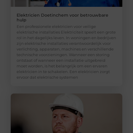
Elektricien Doetinchem voor betrouwbare
hulp
Een professionele elektricien voor veilige
elektrische installaties Elektriciteit speelt een grote
rol in het dagelijks leven. In woningen en bedrijven
zijn elektrische installaties verantwoordelijk voor
verlichting, apparaten, machines en verschillende
technische voorzieningen. Wanneer een storing
ontstaat of wanneer een installatie uitgebreid
moet worden, is het belangrijk om een ervaren
elektricien in te schakelen. Een elektricien zorgt
ervoor dat elektrische systemen