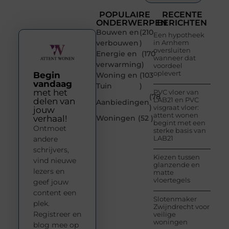
POPULAIRE
RECENTE
ONDERWERPEN
BERICHTEN
Bouwen en
(210
Een hypotheek
verbouwen
)
in Arnhem
oversluiten
Energie en
(170
wanneer dat
verwarming
)
voordeel
oplevert
Begin
Woning en
(103
vandaag
Tuin
)
met het
PVC vloer van
(78
LAB21 en PVC
delen van
Aanbiedingen
)
visgraat vloer:
jouw
attent wonen
verhaal!
Woningen
(52 )
begint met een
Ontmoet
sterke basis van
LAB21
andere
schrijvers,
Kiezen tussen
vind nieuwe
glanzende en
lezers en
matte
vloertegels
geef jouw
content een
Slotenmaker
plek.
Zwijndrecht voor
Registreer en
veilige
woningen
blog mee op