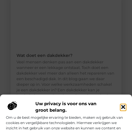
Wat doet een dakdekker?
Veel mensen denken pas aan een dakdekker
wanneer er een lekkage ontstaat. Toch doet een
dakdekker veel meer dan alleen het repareren van
een beschadigd dak. In dit blog gaan we daar
dieper op in. Voor welke werkzaamheden schakel
je een dakdekker in? Een dakdekker kan je
inschakelen voor uiteenlopende werkzaamheden,
zoals: · Het opsporen en repareren
Uw privacy is voor ons van
groot belang.
Om u de best mogelijke ervaring te bieden, maken wij gebruik van
cookies en vergelijkbare technologieën. Hiermee verkrijgen we
inzicht in het gebruik van onze website en kunnen we content en