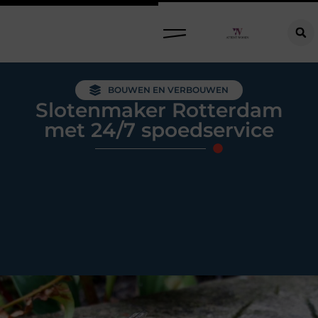
Raamdecoratie kiezen: welke oplossing past bij jouw ramen, ruimte en woonwensen?
BOUWEN EN VERBOUWEN
Slotenmaker Rotterdam
met 24/7 spoedservice