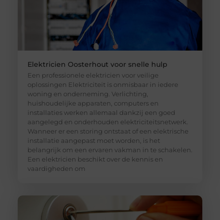
Elektricien Oosterhout voor snelle hulp
Een professionele elektricien voor veilige
oplossingen Elektriciteit is onmisbaar in iedere
woning en onderneming. Verlichting,
huishoudelijke apparaten, computers en
installaties werken allemaal dankzij een goed
aangelegd en onderhouden elektriciteitsnetwerk.
Wanneer er een storing ontstaat of een elektrische
installatie aangepast moet worden, is het
belangrijk om een ervaren vakman in te schakelen.
Een elektricien beschikt over de kennis en
vaardigheden om