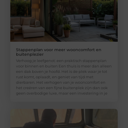
Stappenplan voor meer wooncomfort en
buitenplezier
Verhoog je leefgenot: een praktisch stappenplan
voor binnen en buiten Een thuis is meer dan alleen
een dak boven je hoofd. Het is de plek waar je tot
rust komt, oplaadt, en geniet van tijd met
dierbaren. Het verhogen van je wooncomfort en
het creëren van een fijne buitenplek zijn dan ook
geen overbodige luxe, maar een investering in je