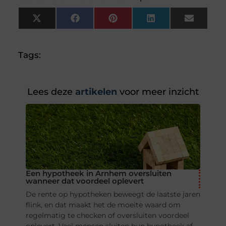
X
Facebook
Pinterest
LinkedIn
Email
(Twitter)
Tags:
Lees deze
artikelen
voor meer inzicht
Een hypotheek in Arnhem oversluiten
wanneer dat voordeel oplevert
De rente op hypotheken beweegt de laatste jaren
flink, en dat maakt het de moeite waard om
regelmatig te checken of oversluiten voordeel