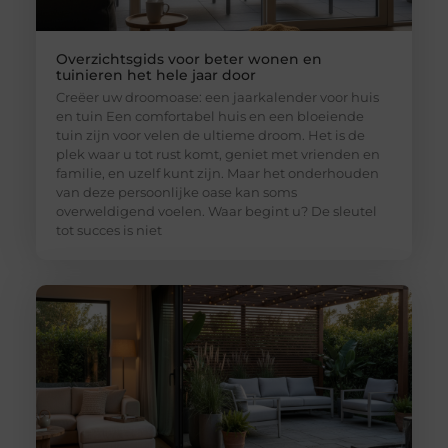
Overzichtsgids voor beter wonen en
tuinieren het hele jaar door
Creëer uw droomoase: een jaarkalender voor huis
en tuin Een comfortabel huis en een bloeiende
tuin zijn voor velen de ultieme droom. Het is de
plek waar u tot rust komt, geniet met vrienden en
familie, en uzelf kunt zijn. Maar het onderhouden
van deze persoonlijke oase kan soms
overweldigend voelen. Waar begint u? De sleutel
tot succes is niet