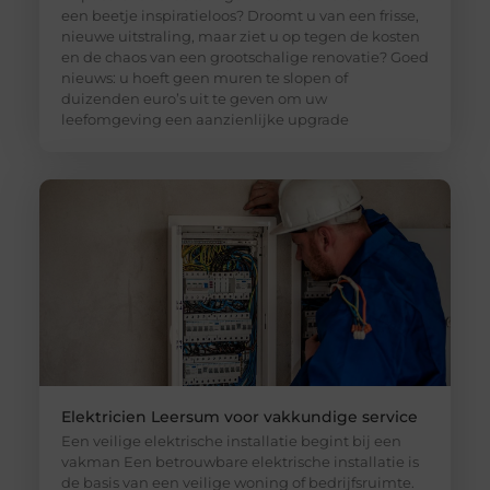
een beetje inspiratieloos? Droomt u van een frisse,
nieuwe uitstraling, maar ziet u op tegen de kosten
en de chaos van een grootschalige renovatie? Goed
nieuws: u hoeft geen muren te slopen of
duizenden euro’s uit te geven om uw
leefomgeving een aanzienlijke upgrade
Elektricien Leersum voor vakkundige service
Een veilige elektrische installatie begint bij een
vakman Een betrouwbare elektrische installatie is
de basis van een veilige woning of bedrijfsruimte.