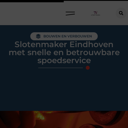
Raamdecoratie kiezen: welke oplossing past bij jouw ramen, ruimte en woonwensen?
BOUWEN EN VERBOUWEN
Slotenmaker Eindhoven
met snelle en betrouwbare
spoedservice