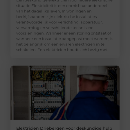
situatie Elektriciteit is een onmisbaar onderdeel
van het dagelijks leven. In woningen en
bedrijfspanden zijn elektrische installaties
verantwoordelijk voor verlichting, apparatuur,
verwarming en verschillende technische
voorzieningen. Wanneer er een storing ontstaat of
wanneer een installatie aangepast moet worden, is
het belangrijk om een ervaren elektricien in te
schakelen. Een elektricien houdt zich bezig met
Elektricien Driebergen voor deskundige hulp