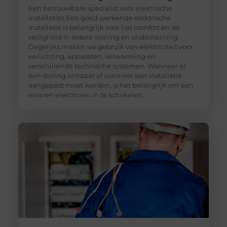
Een betrouwbare specialist voor elektrische
installaties Een goed werkende elektrische
installatie is belangrijk voor het comfort en de
veiligheid in iedere woning en onderneming.
Dagelijks maken we gebruik van elektriciteit voor
verlichting, apparaten, verwarming en
verschillende technische systemen. Wanneer er
een storing ontstaat of wanneer een installatie
aangepast moet worden, is het belangrijk om een
ervaren elektricien in te schakelen.