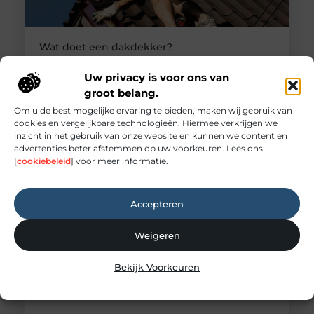
Wat doet een dakdekker?
Veel mensen denken pas aan een dakdekker
wanneer er een lekkage ontstaat. Toch doet een
Uw privacy is voor ons van
dakdekker veel meer dan alleen het repareren van
groot belang.
een beschadigd dak. In dit blog gaan we daar
Om u de best mogelijke ervaring te bieden, maken wij gebruik van
dieper op in. Voor welke werkzaamheden schakel
cookies en vergelijkbare technologieën. Hiermee verkrijgen we
je een dakdekker in? Een dakdekker kan je
inzicht in het gebruik van onze website en kunnen we content en
inschakelen voor uiteenlopende werkzaamheden,
advertenties beter afstemmen op uw voorkeuren. Lees ons
zoals: · Het opsporen en repareren
[
cookiebeleid
] voor meer informatie.
Accepteren
Weigeren
Bekijk Voorkeuren