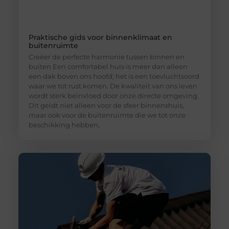
Praktische gids voor binnenklimaat en
buitenruimte
Creëer de perfecte harmonie tussen binnen en
buiten Een comfortabel huis is meer dan alleen
een dak boven ons hoofd; het is een toevluchtsoord
waar we tot rust komen. De kwaliteit van ons leven
wordt sterk beïnvloed door onze directe omgeving.
Dit geldt niet alleen voor de sfeer binnenshuis,
maar ook voor de buitenruimte die we tot onze
beschikking hebben,