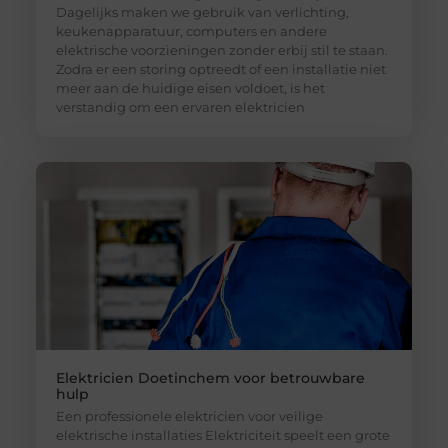
Dagelijks maken we gebruik van verlichting,
keukenapparatuur, computers en andere
elektrische voorzieningen zonder erbij stil te staan.
Zodra er een storing optreedt of een installatie niet
meer aan de huidige eisen voldoet, is het
verstandig om een ervaren elektricien
Elektricien Doetinchem voor betrouwbare
hulp
Een professionele elektricien voor veilige
elektrische installaties Elektriciteit speelt een grote