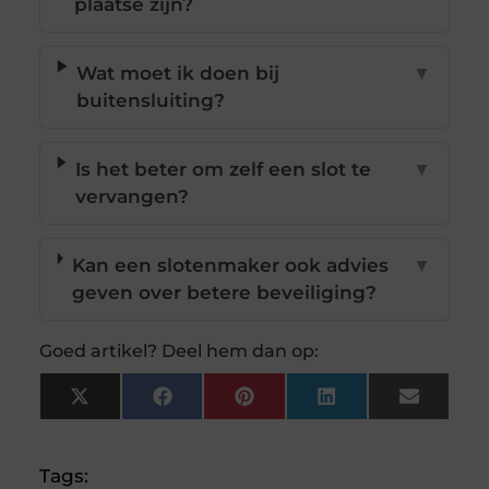
plaatse zijn?
Wat moet ik doen bij
▼
buitensluiting?
Is het beter om zelf een slot te
▼
vervangen?
Kan een slotenmaker ook advies
▼
geven over betere beveiliging?
Goed artikel? Deel hem dan op:
X
Facebook
Pinterest
LinkedIn
Email
(Twitter)
Tags: