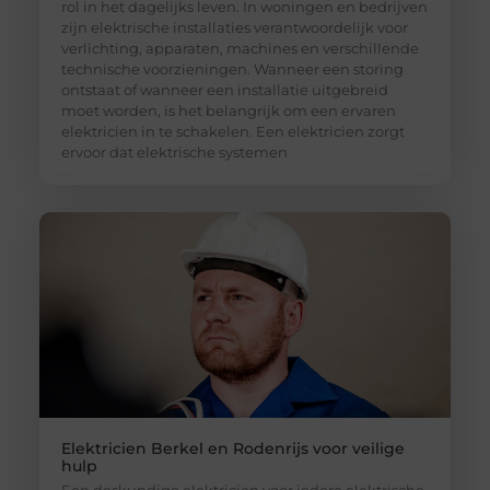
rol in het dagelijks leven. In woningen en bedrijven
zijn elektrische installaties verantwoordelijk voor
verlichting, apparaten, machines en verschillende
technische voorzieningen. Wanneer een storing
ontstaat of wanneer een installatie uitgebreid
moet worden, is het belangrijk om een ervaren
elektricien in te schakelen. Een elektricien zorgt
ervoor dat elektrische systemen
Elektricien Berkel en Rodenrijs voor veilige
hulp
Een deskundige elektricien voor iedere elektrische