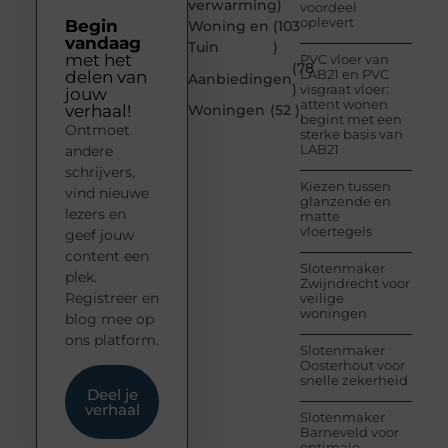
verwarming
)
voordeel
oplevert
Begin
Woning en
(103
vandaag
Tuin
)
met het
PVC vloer van
(78
LAB21 en PVC
delen van
Aanbiedingen
)
visgraat vloer:
jouw
attent wonen
verhaal!
Woningen
(52 )
begint met een
Ontmoet
sterke basis van
LAB21
andere
schrijvers,
Kiezen tussen
vind nieuwe
glanzende en
lezers en
matte
vloertegels
geef jouw
content een
Slotenmaker
plek.
Zwijndrecht voor
Registreer en
veilige
woningen
blog mee op
ons platform.
Slotenmaker
Oosterhout voor
snelle zekerheid
Deel je
verhaal
Slotenmaker
Barneveld voor
optimale