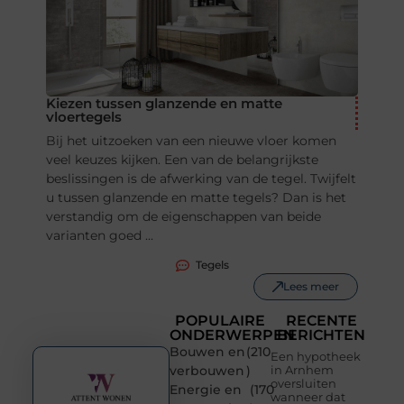
Kiezen tussen glanzende en matte
vloertegels
Bij het uitzoeken van een nieuwe vloer komen
veel keuzes kijken. Een van de belangrijkste
beslissingen is de afwerking van de tegel. Twijfelt
u tussen glanzende en matte tegels? Dan is het
verstandig om de eigenschappen van beide
varianten goed ...
Tegels
Lees meer
POPULAIRE
RECENTE
ONDERWERPEN
BERICHTEN
Bouwen en
(210
Een hypotheek
verbouwen
)
in Arnhem
oversluiten
Energie en
(170
wanneer dat