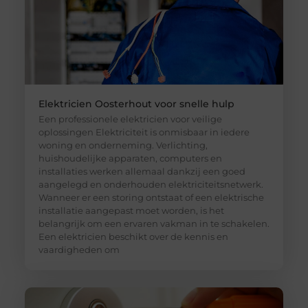
Elektricien Oosterhout voor snelle hulp
Een professionele elektricien voor veilige
oplossingen Elektriciteit is onmisbaar in iedere
woning en onderneming. Verlichting,
huishoudelijke apparaten, computers en
installaties werken allemaal dankzij een goed
aangelegd en onderhouden elektriciteitsnetwerk.
Wanneer er een storing ontstaat of een elektrische
installatie aangepast moet worden, is het
belangrijk om een ervaren vakman in te schakelen.
Een elektricien beschikt over de kennis en
vaardigheden om