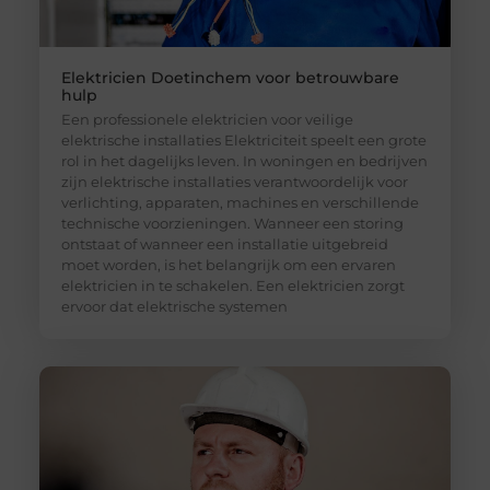
Elektricien Doetinchem voor betrouwbare
hulp
Een professionele elektricien voor veilige
elektrische installaties Elektriciteit speelt een grote
rol in het dagelijks leven. In woningen en bedrijven
zijn elektrische installaties verantwoordelijk voor
verlichting, apparaten, machines en verschillende
technische voorzieningen. Wanneer een storing
ontstaat of wanneer een installatie uitgebreid
moet worden, is het belangrijk om een ervaren
elektricien in te schakelen. Een elektricien zorgt
ervoor dat elektrische systemen