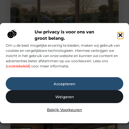
Uw privacy is voor ons van
groot belang.
Om u de best mogelijke ervaring te bieden, maken wij gebruik van
cookies en vergelijkbare technologieën. Hiermee verkrijgen we
inzicht in het gebruik van onze website en kunnen we content en
Overzichtsgids voor beter wonen en
advertenties beter afstemmen op uw voorkeuren. Lees ons
tuinieren het hele jaar door
[
cookiebeleid
] voor meer informatie.
Creëer uw droomoase: een jaarkalender voor huis
en tuin Een comfortabel huis en een bloeiende
tuin zijn voor velen de ultieme droom. Het is de
Accepteren
plek waar u tot rust komt, geniet met vrienden en
familie, en uzelf kunt zijn. Maar het onderhouden
van deze persoonlijke oase kan soms
Weigeren
overweldigend voelen. Waar begint u? De sleutel
tot succes is niet
Bekijk Voorkeuren