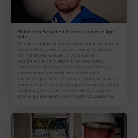
Elektricien Berkel en Rodenrijs voor veilige
hulp
Een deskundige elektricien voor iedere elektrische
situatie Elektriciteit is een onmisbaar onderdeel
van het dagelijks leven. In woningen en
bedrijfspanden zijn elektrische installaties
verantwoordelijk voor verlichting, apparatuur,
verwarming en verschillende technische
voorzieningen. Wanneer er een storing ontstaat of
wanneer een installatie aangepast moet worden, is
het belangrijk om een ervaren elektricien in te
schakelen. Een elektricien houdt zich bezig met