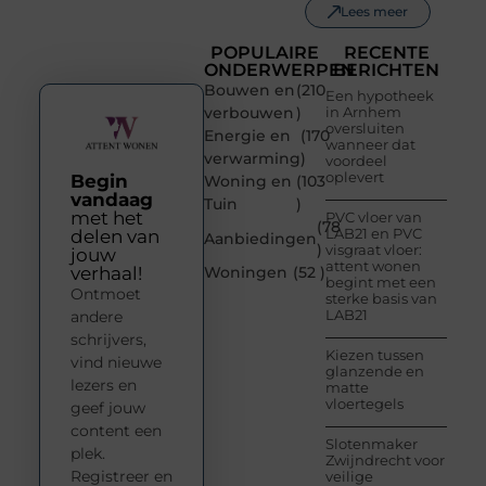
Lees meer
POPULAIRE
RECENTE
ONDERWERPEN
BERICHTEN
Bouwen en
(210
Een hypotheek
verbouwen
)
in Arnhem
oversluiten
Energie en
(170
wanneer dat
verwarming
)
voordeel
oplevert
Begin
Woning en
(103
vandaag
Tuin
)
met het
PVC vloer van
(78
LAB21 en PVC
delen van
Aanbiedingen
)
visgraat vloer:
jouw
attent wonen
verhaal!
Woningen
(52 )
begint met een
Ontmoet
sterke basis van
LAB21
andere
schrijvers,
Kiezen tussen
vind nieuwe
glanzende en
lezers en
matte
vloertegels
geef jouw
content een
Slotenmaker
plek.
Zwijndrecht voor
Registreer en
veilige