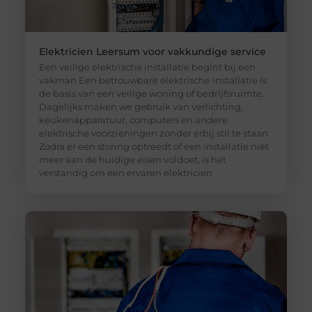
Elektricien Leersum voor vakkundige service
Een veilige elektrische installatie begint bij een
vakman Een betrouwbare elektrische installatie is
de basis van een veilige woning of bedrijfsruimte.
Dagelijks maken we gebruik van verlichting,
keukenapparatuur, computers en andere
elektrische voorzieningen zonder erbij stil te staan.
Zodra er een storing optreedt of een installatie niet
meer aan de huidige eisen voldoet, is het
verstandig om een ervaren elektricien