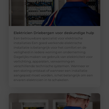
Elektricien Driebergen voor deskundige hulp
Een betrouwbare specialist voor elektrische
installaties Een goed werkende elektrische
installatie is belangrijk voor het comfort en de
veiligheid in iedere woning en onderneming.
Dagelijks maken we gebruik van elektriciteit voor
verlichting, apparaten, verwarming en
verschillende technische systemen. Wanneer er
een storing ontstaat of wanneer een installatie
aangepast moet worden, is het belangrijk om een
ervaren elektricien in te schakelen.