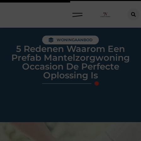
Raamdecoratie kiezen: welke oplossing past bij jouw ramen, ruimte en woonwensen?
WONINGAANBOD
5 Redenen Waarom Een
Prefab Mantelzorgwoning
Occasion De Perfecte
Oplossing Is