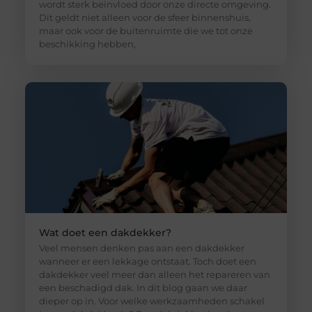
wordt sterk beïnvloed door onze directe omgeving.
Dit geldt niet alleen voor de sfeer binnenshuis,
maar ook voor de buitenruimte die we tot onze
beschikking hebben,
Wat doet een dakdekker?
Veel mensen denken pas aan een dakdekker
wanneer er een lekkage ontstaat. Toch doet een
dakdekker veel meer dan alleen het repareren van
een beschadigd dak. In dit blog gaan we daar
dieper op in. Voor welke werkzaamheden schakel