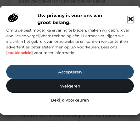
je een dakdekker in? Een dakdekker kan je
inschakelen voor uiteenlopende werkzaamheden,
zoals: · Het opsporen en repareren
Uw privacy is voor ons van
groot belang.
Om u de best mogelijke ervaring te bieden, maken wij gebruik van
cookies en vergelijkbare technologieën. Hiermee verkrijgen we
inzicht in het gebruik van onze website en kunnen we content en
advertenties beter afstemmen op uw voorkeuren. Lees ons
[
cookiebeleid
] voor meer informatie.
Accepteren
Weigeren
Elektricien Amersfoort voor storingen en
Bekijk Voorkeuren
spoedgevallen
Elektriciteit: onmisbaar maar vaak onderschat
Elektriciteit is iets waar we dagelijks op vertrouwen
zonder er echt bij stil te staan. Lampen, apparaten,
internet en verwarmingssystemen: alles werkt
dankzij een goed functionerende elektrische
installatie. Zodra er een storing ontstaat, merk je