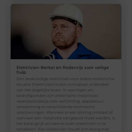
Elektricien Berkel en Rodenrijs voor veilige
hulp
Een deskundige elektricien voor iedere elektrische
situatie Elektriciteit is een onmisbaar onderdeel
van het dagelijks leven. In woningen en
bedrijfspanden zijn elektrische installaties
verantwoordelijk voor verlichting, apparatuur,
verwarming en verschillende technische
voorzieningen. Wanneer er een storing ontstaat of
wanneer een installatie aangepast moet worden, is
het belangrijk om een ervaren elektricien in te
schakelen. Een elektricien houdt zich bezig met