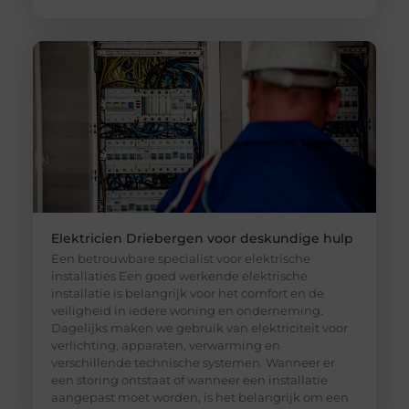
Elektricien Driebergen voor deskundige hulp
Een betrouwbare specialist voor elektrische
installaties Een goed werkende elektrische
installatie is belangrijk voor het comfort en de
veiligheid in iedere woning en onderneming.
Dagelijks maken we gebruik van elektriciteit voor
verlichting, apparaten, verwarming en
verschillende technische systemen. Wanneer er
een storing ontstaat of wanneer een installatie
aangepast moet worden, is het belangrijk om een