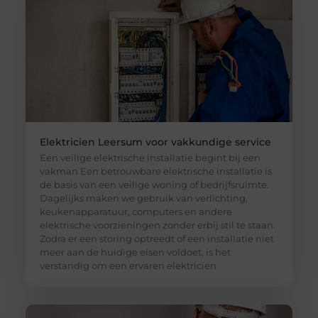
Elektricien Leersum voor vakkundige service
Een veilige elektrische installatie begint bij een
vakman Een betrouwbare elektrische installatie is
de basis van een veilige woning of bedrijfsruimte.
Dagelijks maken we gebruik van verlichting,
keukenapparatuur, computers en andere
elektrische voorzieningen zonder erbij stil te staan.
Zodra er een storing optreedt of een installatie niet
meer aan de huidige eisen voldoet, is het
verstandig om een ervaren elektricien