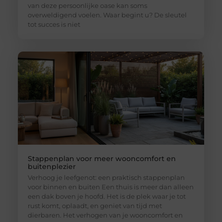
van deze persoonlijke oase kan soms
overweldigend voelen. Waar begint u? De sleutel
tot succes is niet
Stappenplan voor meer wooncomfort en
buitenplezier
Verhoog je leefgenot: een praktisch stappenplan
voor binnen en buiten Een thuis is meer dan alleen
een dak boven je hoofd. Het is de plek waar je tot
rust komt, oplaadt, en geniet van tijd met
dierbaren. Het verhogen van je wooncomfort en