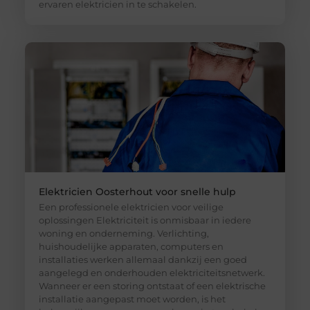
ervaren elektricien in te schakelen.
Elektricien Oosterhout voor snelle hulp
Een professionele elektricien voor veilige
oplossingen Elektriciteit is onmisbaar in iedere
woning en onderneming. Verlichting,
huishoudelijke apparaten, computers en
installaties werken allemaal dankzij een goed
aangelegd en onderhouden elektriciteitsnetwerk.
Wanneer er een storing ontstaat of een elektrische
installatie aangepast moet worden, is het