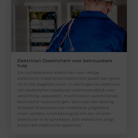
Elektricien Doetinchem voor betrouwbare
hulp
Een professionele elektricien voor veilige
elektrische installaties Elektriciteit speelt een grote
rol in het dagelijks leven. In woningen en bedrijven
zijn elektrische installaties verantwoordelijk voor
verlichting, apparaten, machines en verschillende
technische voorzieningen. Wanneer een storing
ontstaat of wanneer een installatie uitgebreid
moet worden, is het belangrijk om een ervaren
elektricien in te schakelen. Een elektricien zorgt
ervoor dat elektrische systemen