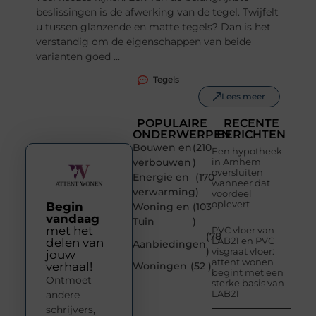
beslissingen is de afwerking van de tegel. Twijfelt
u tussen glanzende en matte tegels? Dan is het
verstandig om de eigenschappen van beide
varianten goed ...
Tegels
Lees meer
POPULAIRE
RECENTE
ONDERWERPEN
BERICHTEN
Bouwen en
(210
Een hypotheek
verbouwen
)
in Arnhem
oversluiten
Energie en
(170
wanneer dat
verwarming
)
voordeel
oplevert
Begin
Woning en
(103
vandaag
Tuin
)
met het
PVC vloer van
(78
LAB21 en PVC
delen van
Aanbiedingen
)
visgraat vloer:
jouw
attent wonen
verhaal!
Woningen
(52 )
begint met een
Ontmoet
sterke basis van
LAB21
andere
schrijvers,