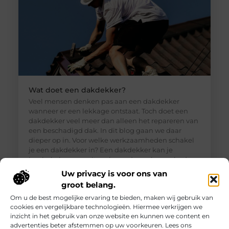
Wat doet een dakdekker?
Veel mensen denken pas aan een dakdekker
wanneer er een lekkage ontstaat. Toch doet een
dakdekker veel meer dan alleen het repareren van
een beschadigd dak. In dit blog gaan we daar
dieper op in. Voor welke werkzaamheden schakel
je een dakdekker in? Een dakdekker kan je
inschakelen voor uiteenlopende werkzaamheden,
zoals: · Het opsporen en repareren
Uw privacy is voor ons van
groot belang.
Om u de best mogelijke ervaring te bieden, maken wij gebruik van
cookies en vergelijkbare technologieën. Hiermee verkrijgen we
inzicht in het gebruik van onze website en kunnen we content en
advertenties beter afstemmen op uw voorkeuren. Lees ons