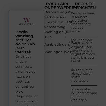
POPULAIRE
RECENTE
ONDERWERPEN
BERICHTEN
Bouwen en
(210
Een hypotheek
verbouwen
)
in Arnhem
oversluiten
Energie en
(170
wanneer dat
verwarming
)
voordeel
oplevert
Begin
Woning en
(103
vandaag
Tuin
)
met het
PVC vloer van
(78
LAB21 en PVC
delen van
Aanbiedingen
)
visgraat vloer:
jouw
attent wonen
verhaal!
Woningen
(52 )
begint met een
Ontmoet
sterke basis van
LAB21
andere
schrijvers,
Kiezen tussen
vind nieuwe
glanzende en
lezers en
matte
vloertegels
geef jouw
content een
Slotenmaker
plek.
Zwijndrecht voor
Registreer en
veilige
woningen
blog mee op