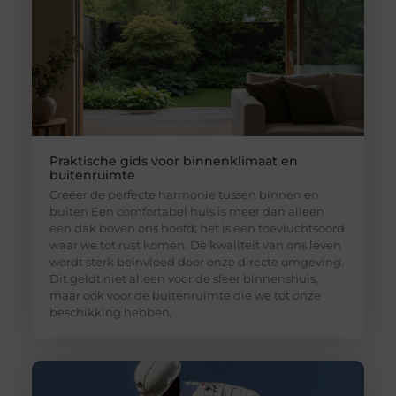
Praktische gids voor binnenklimaat en
buitenruimte
Creëer de perfecte harmonie tussen binnen en
buiten Een comfortabel huis is meer dan alleen
een dak boven ons hoofd; het is een toevluchtsoord
waar we tot rust komen. De kwaliteit van ons leven
wordt sterk beïnvloed door onze directe omgeving.
Dit geldt niet alleen voor de sfeer binnenshuis,
maar ook voor de buitenruimte die we tot onze
beschikking hebben,