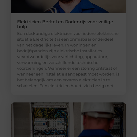
Elektricien Berkel en Rodenrijs voor veilige
hulp
Een deskundige elektricien voor iedere elektrische
situatie Elektriciteit is een onmisbaar onderdeel
van het dagelijks leven. In woningen en
bedrijfspanden zijn elektrische installaties
verantwoordelijk voor verlichting, apparatuur,
verwarming en verschillende technische
voorzieningen. Wanneer er een storing ontstaat of
wanneer een installatie aangepast moet worden, is
het belangrijk om een ervaren elektricien in te
schakelen. Een elektricien houdt zich bezig met