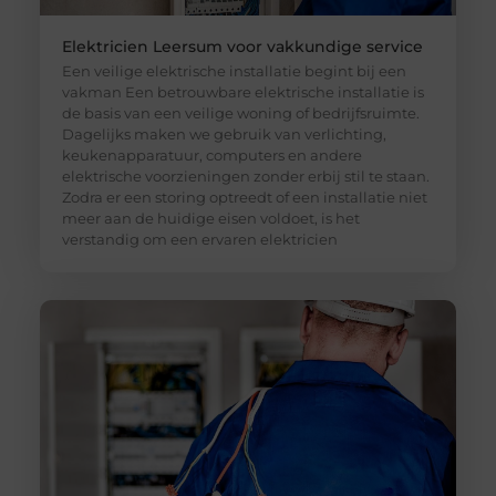
Elektricien Leersum voor vakkundige service
Een veilige elektrische installatie begint bij een
vakman Een betrouwbare elektrische installatie is
de basis van een veilige woning of bedrijfsruimte.
Dagelijks maken we gebruik van verlichting,
keukenapparatuur, computers en andere
elektrische voorzieningen zonder erbij stil te staan.
Zodra er een storing optreedt of een installatie niet
meer aan de huidige eisen voldoet, is het
verstandig om een ervaren elektricien