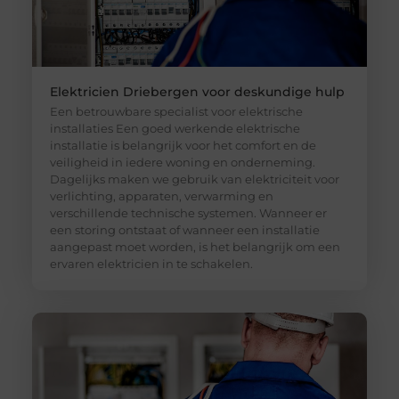
Elektricien Driebergen voor deskundige hulp
Een betrouwbare specialist voor elektrische
installaties Een goed werkende elektrische
installatie is belangrijk voor het comfort en de
veiligheid in iedere woning en onderneming.
Dagelijks maken we gebruik van elektriciteit voor
verlichting, apparaten, verwarming en
verschillende technische systemen. Wanneer er
een storing ontstaat of wanneer een installatie
aangepast moet worden, is het belangrijk om een
ervaren elektricien in te schakelen.