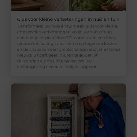
Gids voor kleine verbeteringen in huis en tuin
Transformeer uw huis en tuin: een gids voor kleine,
impactvolle verbeteringen Voelt uw huis of tuin
een beetje inspiratieloos? Droomt u van een frisse,
nieuwe uitstraling, maar ziet u op tegen de kosten
en de chaos van een grootschalige renovatie? Goed
nieuws: u hoeft geen muren te slopen of
duizenden euro’s uit te geven om uw
leefomgeving een aanzienlijke upgrade