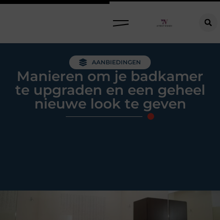
Raamdecoratie kiezen: welke oplossing past bij jouw ramen, ruimte en woonwensen?
AANBIEDINGEN
Manieren om je badkamer
te upgraden en een geheel
nieuwe look te geven